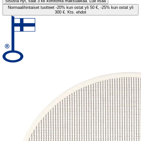
Sisusta nyt, saat 3 kk korotonta maksuaikaa. Lue lisää
Normaalihintaiset tuotteet -20% kun ostat yli 50 €, -25% kun ostat yli
300 €. Kts. ehdot