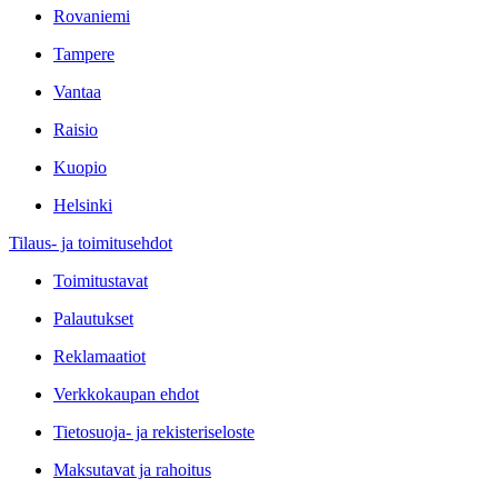
Rovaniemi
Tampere
Vantaa
Raisio
Kuopio
Helsinki
Tilaus- ja toimitusehdot
Toimitustavat
Palautukset
Reklamaatiot
Verkkokaupan ehdot
Tietosuoja- ja rekisteriseloste
Maksutavat ja rahoitus