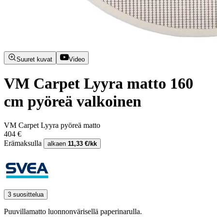
Suuret kuvat
Video
VM Carpet Lyyra matto 160
cm pyöreä valkoinen
VM Carpet Lyyra pyöreä matto
404 €
Erämaksulla
alkaen
11,33 €/kk
3 suosittelua
Puuvillamatto luonnonvärisellä paperinarulla.