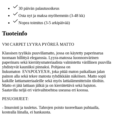
30 päivän palautusoikeus
Osta nyt ja maksa myöhemmin (3-48 kk)
Nopea toimitus (3-5 arkipäivää)
Tuoteinfo
VM CARPET LYYRA PYÖREÄ MATTO
Klassisen tyylikäs puuvillamatto, jossa on käytetty paperinarua
tuomaan hillittyä eleganssia. Lyyra-matossa luonnonvärinen
paperinaru sekä kierrätysmateriaalista valmistettu värillinen puuvilla
yhdistyvät kauniiksi pinnaksi. Pohjassa on
liukumaton EVAPOLYEX®, joka pitää maton paikallaan jalan
painon alla sekä tekee matosta ryhdikkään näköisen. Matto sopii
kaikille lattiamateriaaleille sekä myös lattialämmitteisiin tiloihin.
Matto ei jätä lattiaan jälkiä ja on kierrätettävä sekä hajuton.
Saatavilla neljä eri värivaihtoehtoa useassa eri koossa.
PESUOHJEET:
- Imurointi ja tuuletus. Tahrojen poisto tuoreeltaan puhtaalla,
kostealla liinalla, ei hankausta.