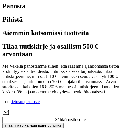
Panosta
Pihistä
Aiemmin katsomiasi tuotteita
Tilaa uutiskirje ja osallistu 500 €
arvontaan
Me Vekellä panostamme siihen, että saat aina ajankohtaista tietoa
kodin tyyleistä, trendeistä, uutuuksista sekä tarjouksista. Tilaa
uutiskirjeemme, niin saat -10 € alennuksen seuraavasta yli 100 €
ostoksestasi ja olet mukana 500 € lahjakortin arvonnassa. Arvonta
suoritetaan kaikkien 16.8.2026 mennessä uutiskirjeen tilanneiden
kesken. Voittajaan olemme yhteydessä henkilökohtaisesti.
Lue
tietosuojaseloste
.
Sähköpostiosoite
Tilaa uutiskirje
Pieni hetki
Virhe