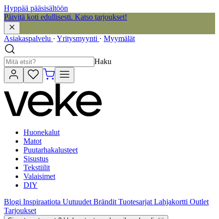
Hyppää pääsisältöön
Päivitä koti edullisesti. Katso tarjoukset!
Asiakaspalvelu
·
Yritysmyynti
·
Myymälät
Haku
Huonekalut
Matot
Puutarhakalusteet
Sisustus
Tekstiilit
Valaisimet
DIY
Blogi
Inspiraatiota
Uutuudet
Brändit
Tuotesarjat
Lahjakortti
Outlet
Tarjoukset