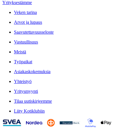
Yrityksestämme
Veken tarina
Arvot ja lupaus
Saavutettavuusseloste
Vastuullisuus
Meistä
Työpaikat
Asiakaskokemuksia
Yhteistyö
Yritysmyynti
Tilaa uutiskirjeemme
Liity Kotiklubiin