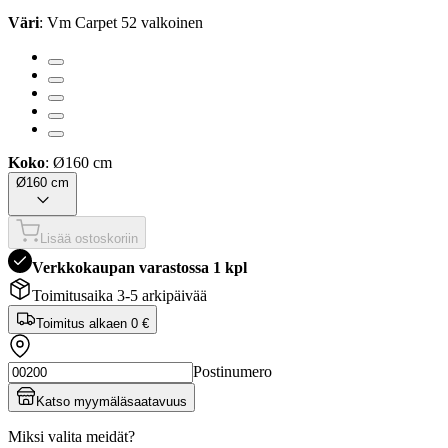
Väri
: Vm Carpet 52 valkoinen
Koko
: Ø160 cm
Ø160 cm
Lisää ostoskoriin
Verkkokaupan varastossa 1 kpl
Toimitusaika 3-5 arkipäivää
Toimitus alkaen
0 €
Postinumero
Katso myymäläsaatavuus
Miksi valita meidät?