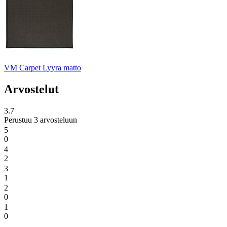
VM Carpet Lyyra matto
Arvostelut
3.7
Perustuu 3 arvosteluun
5
0
4
2
3
1
2
0
1
0