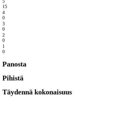
5
15
4
0
3
0
2
0
1
0
Panosta
Pihistä
Täydennä kokonaisuus