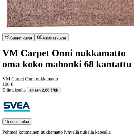
Suuret kuvat
Asiakaskuvat
VM Carpet Onni nukkamatto
oma koko mahonki 68 kantattu
VM Carpet Onni nukkamatto
100 €
Erämaksulla
alkaen
2,80 €/kk
15 suosittelua
Pehmeä kotimainen nukkamatto lyhyellä nukalla kapealla