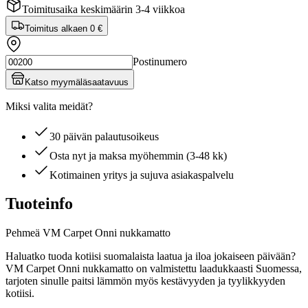
Toimitusaika keskimäärin 3-4 viikkoa
Toimitus alkaen
0 €
Postinumero
Katso myymäläsaatavuus
Miksi valita meidät?
30 päivän palautusoikeus
Osta nyt ja maksa myöhemmin (3-48 kk)
Kotimainen yritys ja sujuva asiakaspalvelu
Tuoteinfo
Pehmeä VM Carpet Onni nukkamatto
Haluatko tuoda kotiisi suomalaista laatua ja iloa jokaiseen päivään?
VM Carpet Onni nukkamatto on valmistettu laadukkaasti Suomessa,
tarjoten sinulle paitsi lämmön myös kestävyyden ja tyylikkyyden
kotiisi.