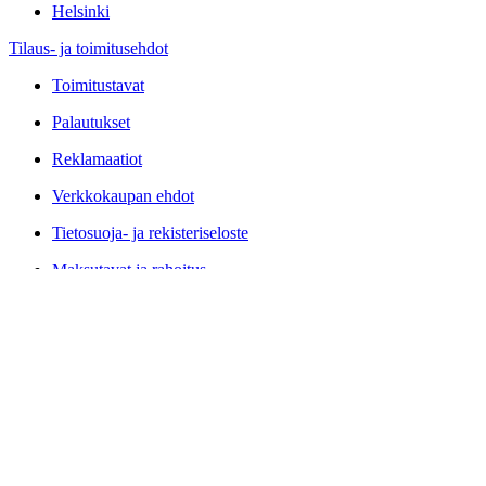
Helsinki
Tilaus- ja toimitusehdot
Toimitustavat
Palautukset
Reklamaatiot
Verkkokaupan ehdot
Tietosuoja- ja rekisteriseloste
Maksutavat ja rahoitus
Yrityksestämme
Veken tarina
Arvot ja lupaus
Saavutettavuusseloste
Vastuullisuus