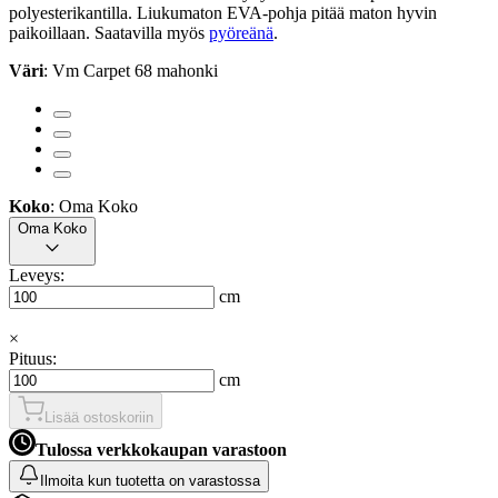
polyesterikantilla. Liukumaton EVA-pohja pitää maton hyvin
paikoillaan. Saatavilla myös
pyöreänä
.
Väri
: Vm Carpet 68 mahonki
Koko
: Oma Koko
Oma Koko
Leveys:
cm
×
Pituus:
cm
Lisää ostoskoriin
Tulossa verkkokaupan varastoon
Ilmoita kun tuotetta on varastossa