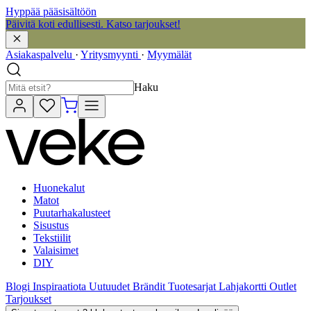
Hyppää pääsisältöön
Päivitä koti edullisesti. Katso tarjoukset!
Asiakaspalvelu
·
Yritysmyynti
·
Myymälät
Haku
Huonekalut
Matot
Puutarhakalusteet
Sisustus
Tekstiilit
Valaisimet
DIY
Blogi
Inspiraatiota
Uutuudet
Brändit
Tuotesarjat
Lahjakortti
Outlet
Tarjoukset