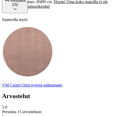
Arvostelut
mittatilauksena max. Ø400 cm.
Huom! Oma koko matoilla ei ole
(15)
vaihto- eikä palautusoikeutta!
Saatavilla myös
VM Carpet Onni pyöreä nukkamatto
Arvostelut
5.0
Perustuu 15 arvosteluun