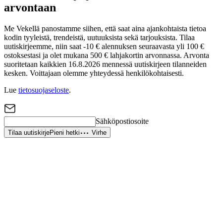
arvontaan
Me Vekellä panostamme siihen, että saat aina ajankohtaista tietoa
kodin tyyleistä, trendeistä, uutuuksista sekä tarjouksista. Tilaa
uutiskirjeemme, niin saat -10 € alennuksen seuraavasta yli 100 €
ostoksestasi ja olet mukana 500 € lahjakortin arvonnassa. Arvonta
suoritetaan kaikkien 16.8.2026 mennessä uutiskirjeen tilanneiden
kesken. Voittajaan olemme yhteydessä henkilökohtaisesti.
Lue
tietosuojaseloste
.
Sähköpostiosoite
Tilaa uutiskirje
Pieni hetki
Virhe