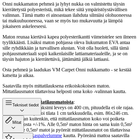
Onni nukkamaton pehmeä ja lyhyt nukka on valmistettu täysin
kierrätetystä polyesteristä, mikä tekee siitä ympäristöystävällisen
valinnan. Tämä matto ei ainoastaan ilahduta silmiäsi olohuoneessa
tai makuuhuoneessa, vaan se myös tuo mukavuutta ja lämpöä
jokaiseen askeleeseesi.
Maton reunaa kiertävä kapea polyesterikantti viimeistelee sen ilmeen
tyylikkäästi. Lisäksi maton pohjassa oleva liukumaton EVA antaa
sille ryhdikkään ja turvallisen alustan. Voit olla huoleti, sillä tämä
pohjausmateriaali sopii kaikenlaisille lattiamateriaaleille, ja se on
täysin hajuton ja kierrätettävä, jättämättä jälkiä lattiaasi.
Osta pehmeä ja laadukas VM Carpet Onni nukkamatto - se kestää
katseita ja aikaa.
Saatavilla myös mittatilauksena erikoiskokoisen maton.
Mittatilausmatot tilattavissa helposti oma koko -valinnan kautta.
Lisähuomioita mittatilausmatoista
:
Tekniset tiedot
Mittatilausmaton maksimi leveys on 400 cm, pituudella ei ole rajaa.
Mittatilausmattoja voi tilata 1 cm tarkkuudella, esim. 86x246 cm.
Huomioithan kuitenkin, että mittatilausmaton koko voi poiketa
Mitat
tilatusta koosta +/-1%. Alle 0,5m² maton hinta on sama kuin 0,5m²
maton. Alle 0,5m² matot ja pyöreät mittatilausmatot on tilattavissa
ainoastaan
asiakaspalvelumme
kautta. Pyöreänä mattoa saatavilla