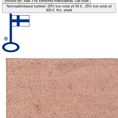
Sisusta nyt, saat 3 kk korotonta maksuaikaa. Lue lisää
Normaalihintaiset tuotteet -20% kun ostat yli 50 €, -25% kun ostat yli
300 €. Kts. ehdot