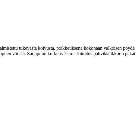
valmistettu tukevasta koivusta, poikkeuksena kokonaan valkoisen pöydä
riippuen väristä. Sarjapuun korkeus 7 cm. Toimitus pahvilaatikkoon paka