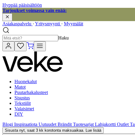
Hyppää pääsisältöön
Tarjoukset voimassa vain enää:
Asiakaspalvelu
·
Yritysmyynti
·
Myymälät
Haku
Huonekalut
Matot
Puutarhakalusteet
Sisustus
Tekstiilit
Valaisimet
DIY
Blogi
Inspiraatiota
Uutuudet
Brändit
Tuotesarjat
Lahjakortti
Outlet
Ta
Sisusta nyt, saat 3 kk korotonta maksuaikaa. Lue lisää