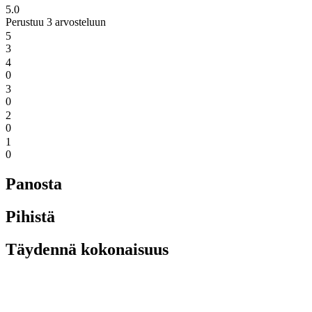
5.0
Perustuu 3 arvosteluun
5
3
4
0
3
0
2
0
1
0
Panosta
Pihistä
Täydennä kokonaisuus