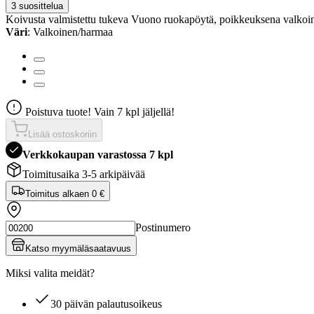
3 suosittelua
Koivusta valmistettu tukeva Vuono ruokapöytä, poikkeuksena valkoinen v
Väri
: Valkoinen/harmaa
Poistuva tuote! Vain 7 kpl jäljellä!
Lisää ostoskoriin
Verkkokaupan varastossa 7 kpl
Toimitusaika 3-5 arkipäivää
Toimitus alkaen
0 €
Postinumero
Katso myymäläsaatavuus
Miksi valita meidät?
30 päivän palautusoikeus