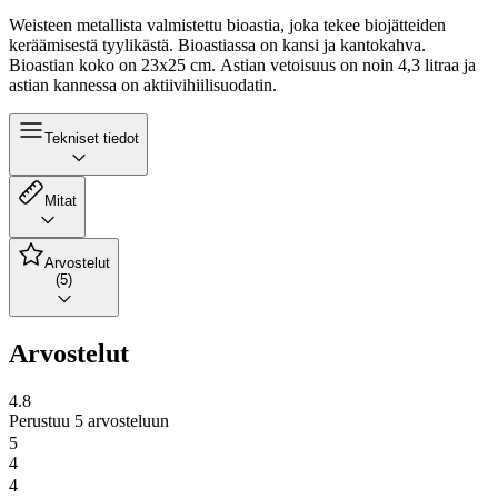
Weisteen metallista valmistettu bioastia, joka tekee biojätteiden
keräämisestä tyylikästä. Bioastiassa on kansi ja kantokahva.
Bioastian koko on 23x25 cm. Astian vetoisuus on noin 4,3 litraa ja
astian kannessa on aktiivihiilisuodatin.
Tekniset tiedot
Mitat
Arvostelut
(5)
Arvostelut
4.8
Perustuu 5 arvosteluun
5
4
4