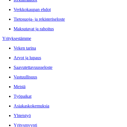
Verkkokaupan ehdot
Tietosuoja- ja rekisteriseloste
Maksutavat ja rahoitus
Yrityksestämme
Veken tarina
Arvot ja lupaus
Saavutettavuusseloste
Vastuullisuus
Meistä
Työpaikat
Asiakaskokemuksia
Yhteistyö
Yritysmyynti