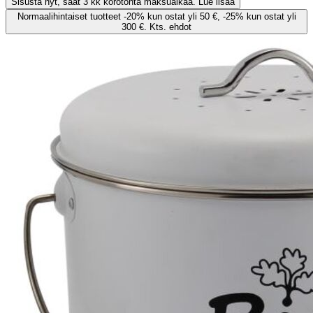
Sisusta nyt, saat 3 kk korotonta maksuaikaa. Lue lisää
Normaalihintaiset tuotteet -20% kun ostat yli 50 €, -25% kun ostat yli
300 €. Kts. ehdot