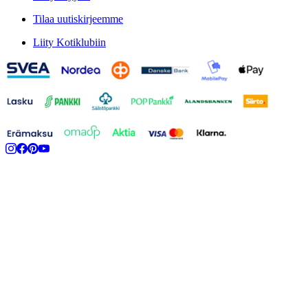
Tilaa uutiskirjeemme
Liity Kotiklubiin