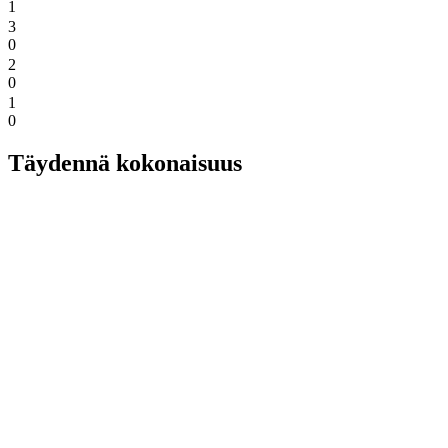
1
3
0
2
0
1
0
Täydennä kokonaisuus