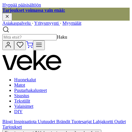
Hyppää pääsisältöön
Tarjoukset voimassa vain enää:
Asiakaspalvelu
·
Yritysmyynti
·
Myymälät
Haku
Huonekalut
Matot
Puutarhakalusteet
Sisustus
Tekstiilit
Valaisimet
DIY
Blogi
Inspiraatiota
Uutuudet
Brändit
Tuotesarjat
Lahjakortti
Outlet
Tarjoukset