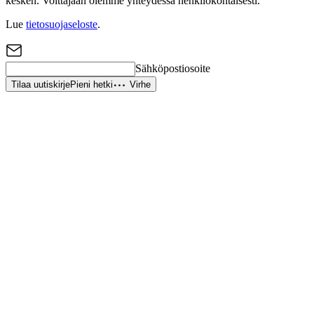
kesken. Voittajaan olemme yhteydessä henkilökohtaisesti.
Lue
tietosuojaseloste
.
Sähköpostiosoite
Tilaa uutiskirje
Pieni hetki
Virhe