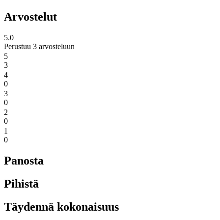
Arvostelut
5.0
Perustuu 3 arvosteluun
5
3
4
0
3
0
2
0
1
0
Panosta
Pihistä
Täydennä kokonaisuus