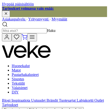
Hyppää pääsisältöön
Tarjoukset voimassa vain enää:
Asiakaspalvelu
·
Yritysmyynti
·
Myymälät
Haku
Huonekalut
Matot
Puutarhakalusteet
Sisustus
Tekstiilit
Valaisimet
DIY
Blogi
Inspiraatiota
Uutuudet
Brändit
Tuotesarjat
Lahjakortti
Outlet
Tarjoukset