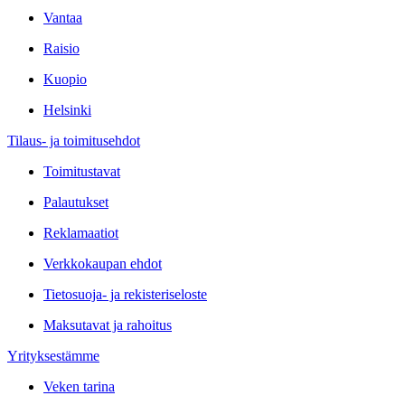
Vantaa
Raisio
Kuopio
Helsinki
Tilaus- ja toimitusehdot
Toimitustavat
Palautukset
Reklamaatiot
Verkkokaupan ehdot
Tietosuoja- ja rekisteriseloste
Maksutavat ja rahoitus
Yrityksestämme
Veken tarina