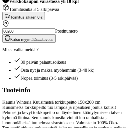
Verkkokaupan varastossa yli 10 kpl
Toimitusaika 3-5 arkipäivää
Toimitus alkaen
0 €
Postinumero
Katso myymäläsaatavuus
Miksi valita meidät?
30 päivän palautusoikeus
Osta nyt ja maksa myöhemmin (3-48 kk)
Nopea toimitus (3-5 arkipäivää)
Tuoteinfo
Kaunis Winteria Kuusimetsä torkkupeitto 150x200 cm
Kuusimetsä torkkupeitto tuo lämpöä ja ripauksen joulua kotiisi!
Pehmeä ja kevyt torkkupeitto on täydellinen kääriytymiseen talven
kylminä iltoina. Sen kaunis kuusikuviointi luo rauhallista ja
luonnonläheistä tunnelmaa sisustukseen. Valmistettu 100% Öko-
Tex-sertifioidusta polyesteristä, joka on turvallinen ja mukava valinta