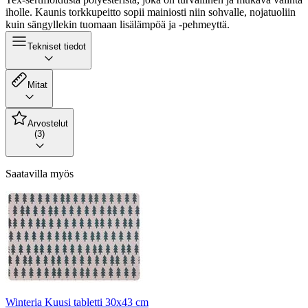
iholle. Kaunis torkkupeitto sopii mainiosti niin sohvalle, nojatuoliin
kuin sängyllekin tuomaan lisälämpöä ja -pehmeyttä.
Tekniset tiedot
Mitat
Arvostelut
(3)
Saatavilla myös
Winteria Kuusi tabletti 30x43 cm