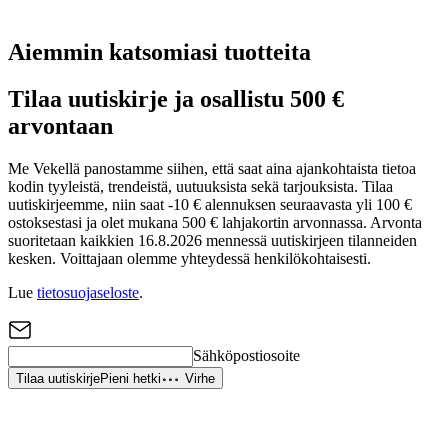
Aiemmin katsomiasi tuotteita
Tilaa uutiskirje ja osallistu 500 €
arvontaan
Me Vekellä panostamme siihen, että saat aina ajankohtaista tietoa
kodin tyyleistä, trendeistä, uutuuksista sekä tarjouksista. Tilaa
uutiskirjeemme, niin saat -10 € alennuksen seuraavasta yli 100 €
ostoksestasi ja olet mukana 500 € lahjakortin arvonnassa. Arvonta
suoritetaan kaikkien 16.8.2026 mennessä uutiskirjeen tilanneiden
kesken. Voittajaan olemme yhteydessä henkilökohtaisesti.
Lue
tietosuojaseloste
.
Sähköpostiosoite
Tilaa uutiskirje
Pieni hetki
Virhe