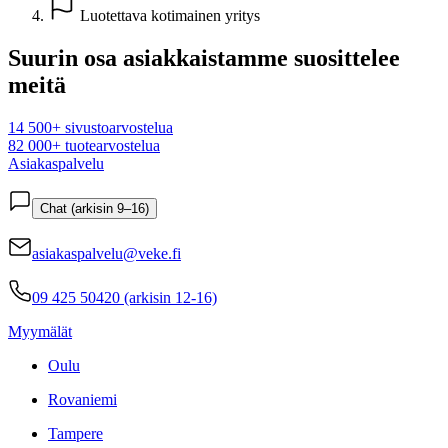
Luotettava kotimainen yritys
Suurin osa asiakkaistamme suosittelee
meitä
14 500+ sivustoarvostelua
82 000+ tuotearvostelua
Asiakaspalvelu
Chat (arkisin 9–16)
asiakaspalvelu@veke.fi
09 425 50420 (arkisin 12-16)
Myymälät
Oulu
Rovaniemi
Tampere