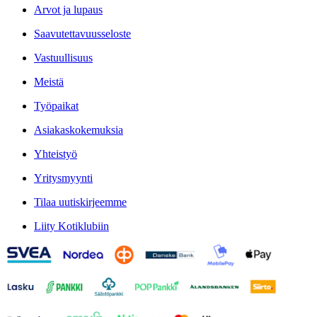
Arvot ja lupaus
Saavutettavuusseloste
Vastuullisuus
Meistä
Työpaikat
Asiakaskokemuksia
Yhteistyö
Yritysmyynti
Tilaa uutiskirjeemme
Liity Kotiklubiin