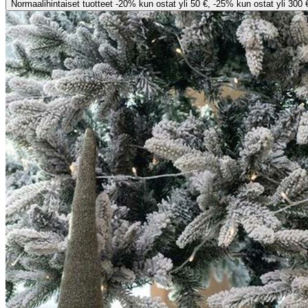
Normaalihintaiset tuotteet -20% kun ostat yli 50 €, -25% kun ostat yli 300 