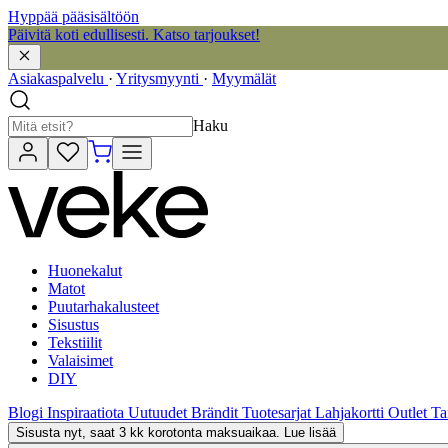
Hyppää pääsisältöön
Päivitä koti edullisesti. Katso tarjoukset!
Asiakaspalvelu
·
Yritysmyynti
·
Myymälät
Haku
Huonekalut
Matot
Puutarhakalusteet
Sisustus
Tekstiilit
Valaisimet
DIY
Blogi
Inspiraatiota
Uutuudet
Brändit
Tuotesarjat
Lahjakortti
Outlet
Ta
Sisusta nyt, saat 3 kk korotonta maksuaikaa. Lue lisää