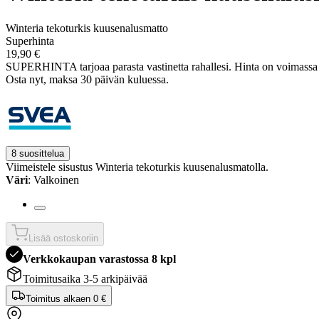
Winteria tekoturkis kuusenalusmatto
Superhinta
19,90 €
SUPERHINTA tarjoaa parasta vastinetta rahallesi.
Hinta on voimass
Osta nyt, ­maksa 30 päivän kuluessa.
8 suosittelua
Viimeistele sisustus Winteria tekoturkis kuusenalusmatolla.
Väri
: Valkoinen
Lisää ostoskoriin
Verkkokaupan varastossa 8 kpl
Toimitusaika 3-5 arkipäivää
Toimitus alkaen
0 €