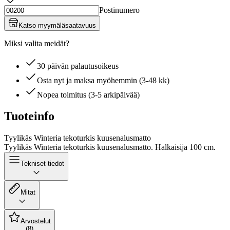
Postinumero
Katso myymäläsaatavuus
Miksi valita meidät?
30 päivän palautusoikeus
Osta nyt ja maksa myöhemmin (3-48 kk)
Nopea toimitus (3-5 arkipäivää)
Tuoteinfo
Tyylikäs Winteria tekoturkis kuusenalusmatto
Tyylikäs Winteria tekoturkis kuusenalusmatto. Halkaisija 100 cm.
Tekniset tiedot
Mitat
Arvostelut
(8)