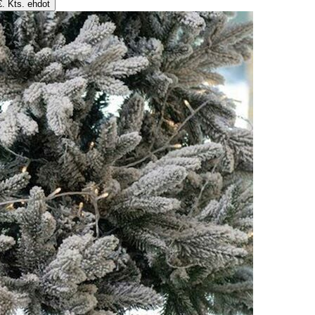
€. Kts. ehdot