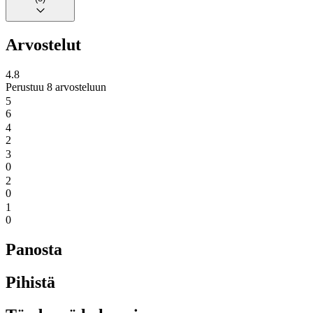
Arvostelut
4.8
Perustuu 8 arvosteluun
5
6
4
2
3
0
2
0
1
0
Panosta
Pihistä