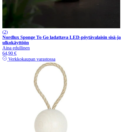
(2)
Nordlux Sponge To Go ladattava LED-pöytävalaisin sisä-ja
ulkokäyttöön
Aina edullinen
64,90 €
Verkkokaupan varastossa