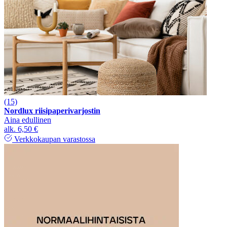
(15)
Nordlux riisipaperivarjostin
Aina edullinen
alk.
6,50 €
Verkkokaupan varastossa