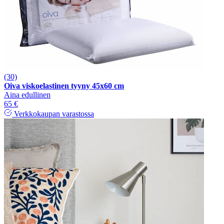
(30)
Oiva viskoelastinen tyyny 45x60 cm
Aina edullinen
65 €
Verkkokaupan varastossa