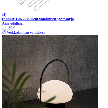
(4)
Innolux Lokki Ø50cm valaisimen johtosarja
Aina edullinen
alk.
39 €
Verkkokaupan varastossa