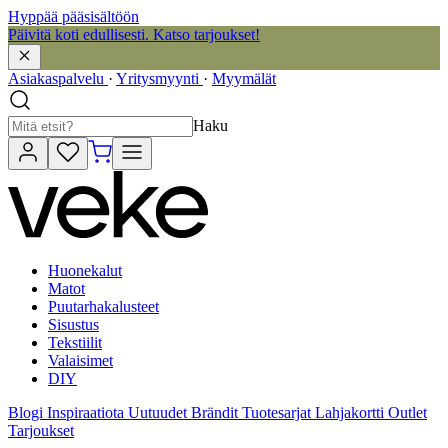
Hyppää pääsisältöön
Päivitä koti edullisesti. Katso tarjoukset!
Asiakaspalvelu
·
Yritysmyynti
·
Myymälät
Haku
Huonekalut
Matot
Puutarhakalusteet
Sisustus
Tekstiilit
Valaisimet
DIY
Blogi
Inspiraatiota
Uutuudet
Brändit
Tuotesarjat
Lahjakortti
Outlet
Tarjoukset