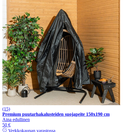
(15)
Premium puutarhakalusteiden suojapeite 150x190 cm
Aina edullinen
50 €
Verkkokaupan varastossa