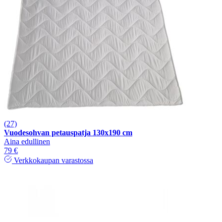
(27)
Vuodesohvan petauspatja 130x190 cm
Aina edullinen
79 €
Verkkokaupan varastossa