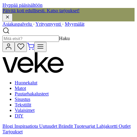
Hyppää pääsisältöön
Päivitä koti edullisesti. Katso tarjoukset!
Asiakaspalvelu
·
Yritysmyynti
·
Myymälät
Haku
Huonekalut
Matot
Puutarhakalusteet
Sisustus
Tekstiilit
Valaisimet
DIY
Blogi
Inspiraatiota
Uutuudet
Brändit
Tuotesarjat
Lahjakortti
Outlet
Tarjoukset