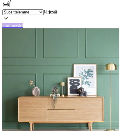
Järjestä
Uutuusväri