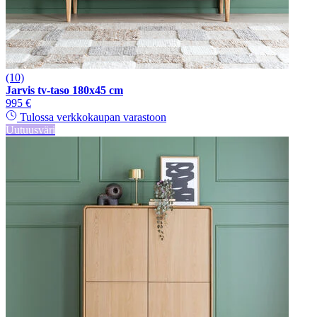
(10)
Jarvis tv-taso 180x45 cm
995 €
Tulossa verkkokaupan varastoon
Uutuusväri