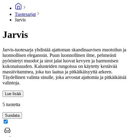
Tuotesarjat
Jarvis
Jarvis
Jarvis-tuotesarja yhdistää ajattoman skandinaavisen muotoilun ja
luonnollisen eleganssin. Puun luonnollinen ilme, pehmeästi
pyöristetyt muodot ja sirot jalat luovat kevyen ja harmonisen
kokonaisuuden. Kalusteiden rungoissa on käytetty kestävää
massiivitammea, joka tuo laatua ja pitkäikäisyyttä arkeen.
Täydellinen valinta sinulle, joka arvostat ajattomia ja pitkäikäisiä
valintoja.
Lue lisää
5 tuotetta
Suodata