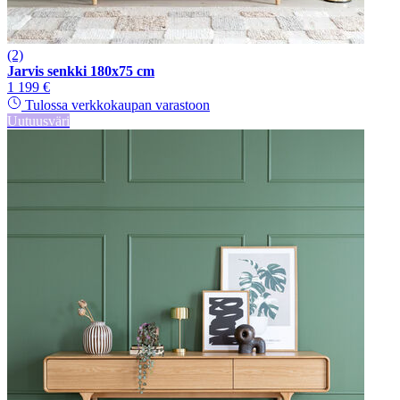
(2)
Jarvis senkki 180x75 cm
1 199 €
Tulossa verkkokaupan varastoon
Uutuusväri