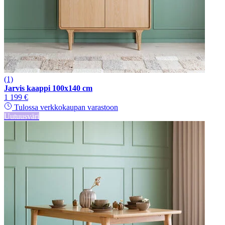
(1)
Jarvis kaappi 100x140 cm
1 199 €
Tulossa verkkokaupan varastoon
Uutuusväri