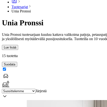
Tuotesarjat
Unia Pronssi
Unia Pronssi
Unia Pronssi tuotesarjaan kuuluu kattava valikoima patjoja, petauspa
ja yksilöllisesti myötäilevällä pussijousituksella. Tuotteilla on 10 vuod
Lue lisää
15 tuotetta
Suodata
Järjestä