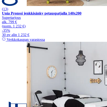
(13)
Unia Pronssi jenkkisänky petauspatjalla 140x200
Supertarjous
alk.
799 €
(norm. 1 232 €)
-35%
30 pv alin 1 232 €
Verkkokaupan varastossa