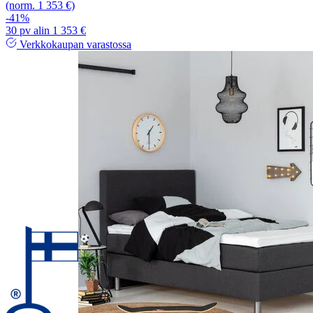
(norm. 1 353 €)
-41%
30 pv alin 1 353 €
Verkkokaupan varastossa