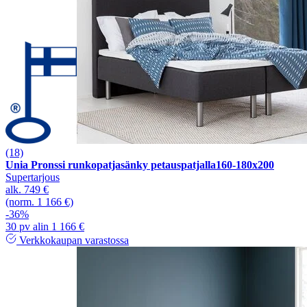
(18)
Unia Pronssi runkopatjasänky petauspatjalla160-180x200
Supertarjous
alk.
749 €
(norm. 1 166 €)
-36%
30 pv alin 1 166 €
Verkkokaupan varastossa