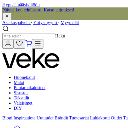
Hyppää pääsisältöön
Päivitä koti edullisesti. Katso tarjoukset!
Asiakaspalvelu
·
Yritysmyynti
·
Myymälät
Haku
Huonekalut
Matot
Puutarhakalusteet
Sisustus
Tekstiilit
Valaisimet
DIY
Blogi
Inspiraatiota
Uutuudet
Brändit
Tuotesarjat
Lahjakortti
Outlet
Ta