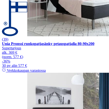
(39)
Unia Pronssi runkopatjasänky petauspatjalla 80-90x200
Supertarjous
alk.
369 €
(norm. 577 €)
-36%
30 pv alin 577 €
Verkkokaupan varastossa