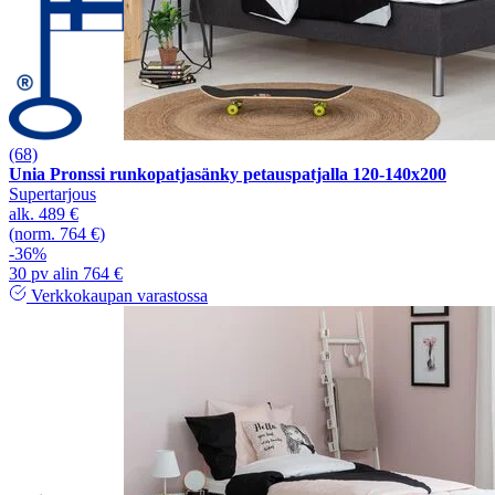
(68)
Unia Pronssi runkopatjasänky petauspatjalla 120-140x200
Supertarjous
alk.
489 €
(norm. 764 €)
-36%
30 pv alin 764 €
Verkkokaupan varastossa