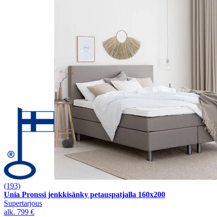
(193)
Unia Pronssi jenkkisänky petauspatjalla 160x200
Supertarjous
alk.
799 €