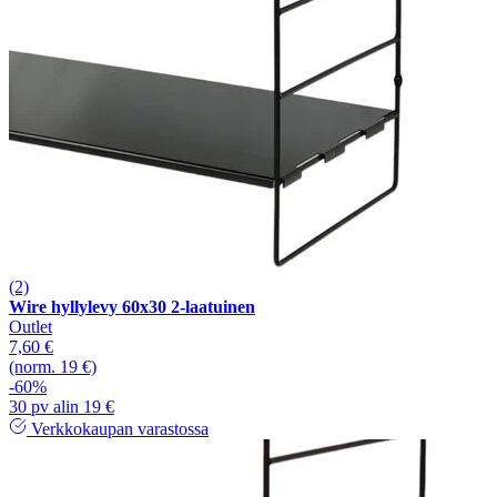
(2)
Wire hyllylevy 60x30 2-laatuinen
Outlet
7,60 €
(norm. 19 €)
-60%
30 pv alin 19 €
Verkkokaupan varastossa