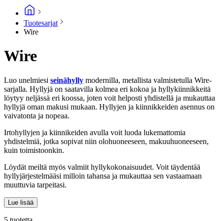
Tuotesarjat
Wire
Wire
Luo unelmiesi
seinähylly
modernilla, metallista valmistetulla Wire-
sarjalla. Hyllyjä on saatavilla kolmea eri kokoa ja hyllykiinnikkeitä
löytyy neljässä eri koossa, joten voit helposti yhdistellä ja mukauttaa
hyllyjä oman makusi mukaan. Hyllyjen ja kiinnikkeiden asennus on
vaivatonta ja nopeaa.
Irtohyllyjen ja kiinnikeiden avulla voit luoda lukemattomia
yhdistelmiä, jotka sopivat niin olohuoneeseen, makuuhuoneeseen,
kuin toimistoonkin.
Löydät meiltä myös valmiit hyllykokonaisuudet. Voit täydentää
hyllyjärjestelmääsi milloin tahansa ja mukauttaa sen vastaamaan
muuttuvia tarpeitasi.
Lue lisää
5 tuotetta