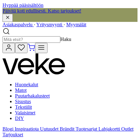
Hyppää pääsisältöön
Päivitä koti edullisesti. Katso tarjoukset!
Asiakaspalvelu
·
Yritysmyynti
·
Myymälät
Haku
Huonekalut
Matot
Puutarhakalusteet
Sisustus
Tekstiilit
Valaisimet
DIY
Blogi
Inspiraatiota
Uutuudet
Brändit
Tuotesarjat
Lahjakortti
Outlet
Tarjoukset