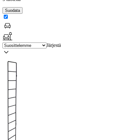
Suodata
Järjestä