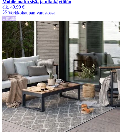
Mobile matto sisä- ja ulkokäyttöön
alk.
49,90 €
Verkkokaupan varastossa
Uutuus