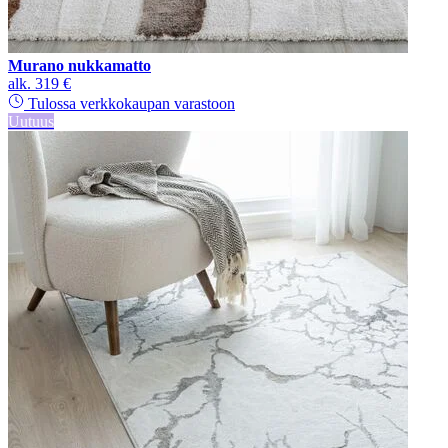
Murano nukkamatto
alk.
319 €
Tulossa verkkokaupan varastoon
Uutuus