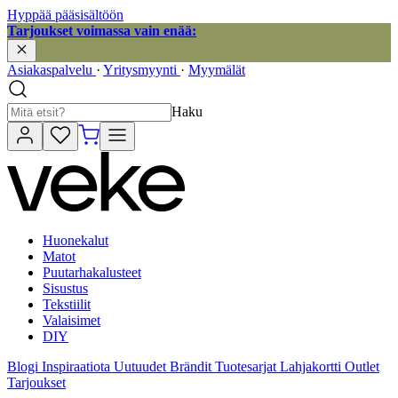
Hyppää pääsisältöön
Tarjoukset voimassa vain enää:
Asiakaspalvelu
·
Yritysmyynti
·
Myymälät
Haku
Huonekalut
Matot
Puutarhakalusteet
Sisustus
Tekstiilit
Valaisimet
DIY
Blogi
Inspiraatiota
Uutuudet
Brändit
Tuotesarjat
Lahjakortti
Outlet
Tarjoukset