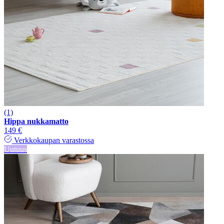
(1)
Hippa nukkamatto
149 €
Verkkokaupan varastossa
Uutuus