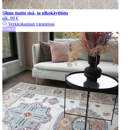
Silmu matto sisä- ja ulkokäyttöön
alk.
89 €
Verkkokaupan varastossa
Uutuus