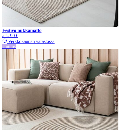
Festivo nukkamatto
alk.
99 €
Verkkokaupan varastossa
Uutuus