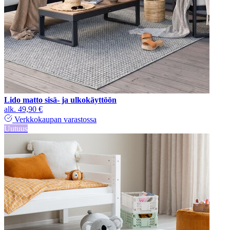
Lido matto sisä- ja ulkokäyttöön
alk.
49,90 €
Verkkokaupan varastossa
Uutuus