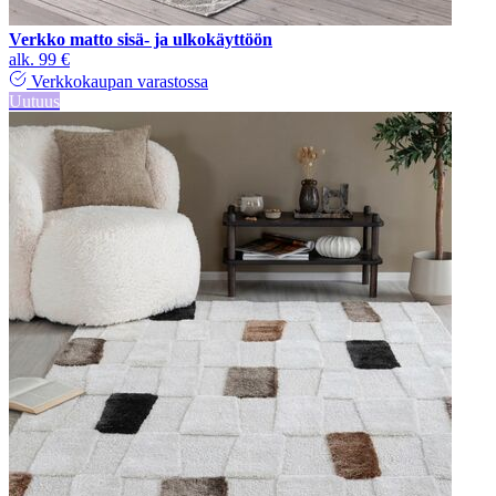
Verkko matto sisä- ja ulkokäyttöön
alk.
99 €
Verkkokaupan varastossa
Uutuus