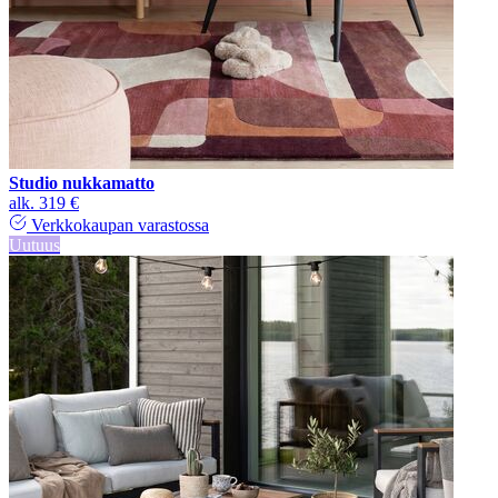
Studio nukkamatto
alk.
319 €
Verkkokaupan varastossa
Uutuus