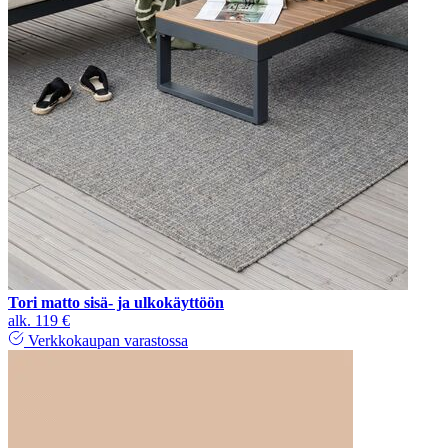
Tori matto sisä- ja ulkokäyttöön
alk.
119 €
Verkkokaupan varastossa