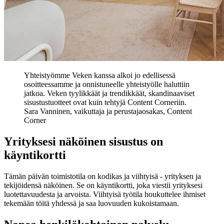
Yhteistyömme Veken kanssa alkoi jo edellisessä
osoitteessamme ja onnistuneelle yhteistyölle haluttiin
jatkoa. Veken tyylikkäät ja trendikkäät, skandinaaviset
sisustustuotteet ovat kuin tehtyjä Content Corneriin.
Sara Vanninen, vaikuttaja ja perustajaosakas, Content
Corner
Yrityksesi näköinen sisustus on
käyntikortti
Tämän päivän toimistotila on kodikas ja viihtyisä - yrityksen ja
tekijöidensä näköinen. Se on käyntikortti, joka viestii yrityksesi
luotettavuudesta ja arvoista. Viihtyisä työtila houkuttelee ihmiset
tekemään töitä yhdessä ja saa luovuuden kukoistamaan.