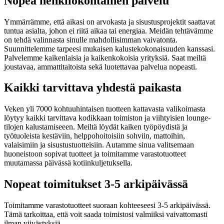
Nopea henkilökohtainen palvelu
Ymmärrämme, että aikasi on arvokasta ja sisustusprojektit saattavat
tuntua asialta, johon ei riitä aikaa tai energiaa. Meidän tehtävämme
on tehdä valinnasta sinulle mahdollisimman vaivatonta.
Suunnittelemme tarpeesi mukaisen kalustekokonaisuuden kanssasi.
Palvelemme kaikenlaisia ja kaikenkokoisia yrityksiä. Saat meiltä
joustavaa, ammattitaitoista sekä luotettavaa palvelua nopeasti.
Kaikki tarvittava yhdestä paikasta
Veken yli 7000 kohtuuhintaisen tuotteen kattavasta valikoimasta
löytyy kaikki tarvittava kodikkaan toimiston ja viihtyisien lounge-
tilojen kalustamiseeen. Meiltä löydät kaiken työpöydistä ja
työtuoleista kestäviin, helppohoitoisiin sohviin, mattoihin,
valaisimiin ja sisustustuotteisiin. Autamme sinua valitsemaan
huoneistoon sopivat tuotteet ja toimitamme varastotuotteet
muutamassa päivässä kotiinkuljetuksella.
Nopeat toimitukset 3-5 arkipäivässä
Toimitamme varastotuotteet suoraan kohteeseesi 3-5 arkipäivässä.
Tämä tarkoittaa, että voit saada toimistosi valmiiksi vaivattomasti
ilman viivästyksiä.