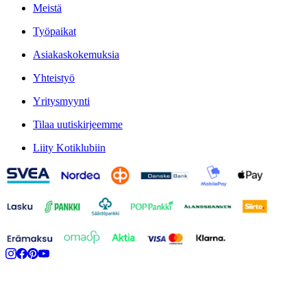
Meistä
Työpaikat
Asiakaskokemuksia
Yhteistyö
Yritysmyynti
Tilaa uutiskirjeemme
Liity Kotiklubiin