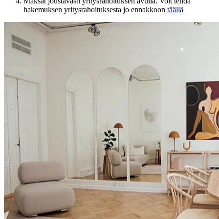
Maksat joustavasti yritysrahoituksen avulla. Voit tehdä
hakemuksen yritysrahoituksesta jo ennakkoon
täällä