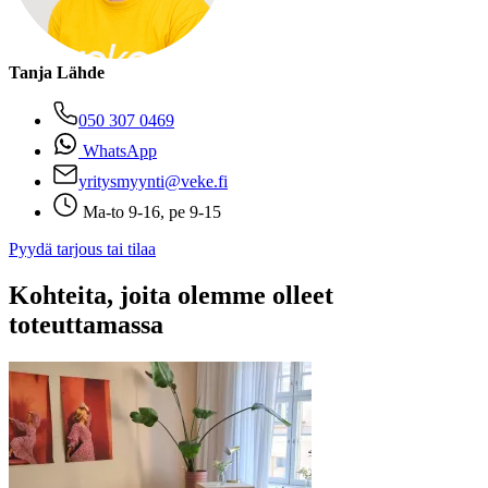
Tanja Lähde
050 307 0469
WhatsApp
yritysmyynti@veke.fi
Ma-to 9-16, pe 9-15
Pyydä tarjous tai tilaa
Kohteita, joita olemme olleet
toteuttamassa