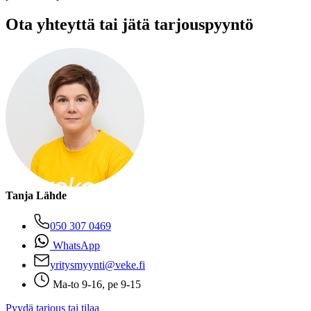
Ota yhteyttä tai jätä tarjouspyyntö
Tanja Lähde
050 307 0469
WhatsApp
yritysmyynti@veke.fi
Ma-to 9-16, pe 9-15
Pyydä tarjous tai tilaa