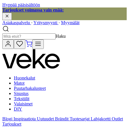
Hyppää pääsisältöön
Tarjoukset voimassa vain enää:
Asiakaspalvelu
·
Yritysmyynti
·
Myymälät
Haku
Huonekalut
Matot
Puutarhakalusteet
Sisustus
Tekstiilit
Valaisimet
DIY
Blogi
Inspiraatiota
Uutuudet
Brändit
Tuotesarjat
Lahjakortti
Outlet
Tarjoukset