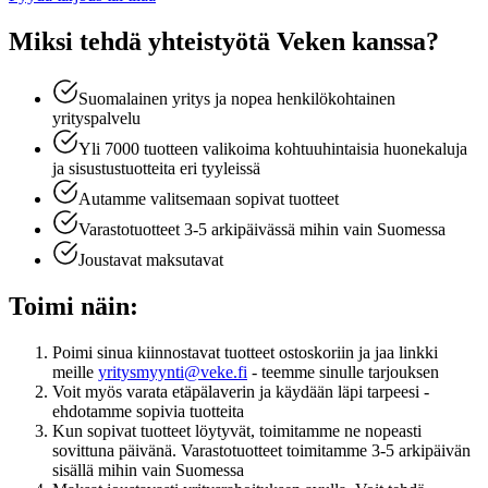
Miksi tehdä yhteistyötä Veken kanssa?
Suomalainen yritys ja nopea henkilökohtainen
yrityspalvelu
Yli 7000 tuotteen valikoima kohtuuhintaisia huonekaluja
ja sisustustuotteita eri tyyleissä
Autamme valitsemaan sopivat tuotteet
Varastotuotteet 3-5 arkipäivässä mihin vain Suomessa
Joustavat maksutavat
Toimi näin:
Poimi sinua kiinnostavat tuotteet ostoskoriin ja jaa linkki
meille
yritysmyynti@veke.fi
- teemme sinulle tarjouksen
Voit myös varata etäpälaverin ja käydään läpi tarpeesi -
ehdotamme sopivia tuotteita
Kun sopivat tuotteet löytyvät, toimitamme ne nopeasti
sovittuna päivänä. Varastotuotteet toimitamme 3-5 arkipäivän
sisällä mihin vain Suomessa