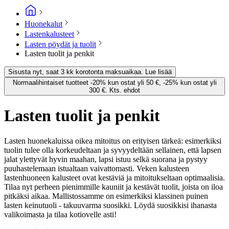
Huonekalut
Lastenkalusteet
Lasten pöydät ja tuolit
Lasten tuolit ja penkit
Sisusta nyt, saat 3 kk korotonta maksuaikaa. Lue lisää
Normaalihintaiset tuotteet -20% kun ostat yli 50 €, -25% kun ostat yli
300 €. Kts. ehdot
Lasten tuolit ja penkit
Lasten huonekaluissa oikea mitoitus on erityisen tärkeä: esimerkiksi
tuolin tulee olla korkeudeltaan ja syvyydeltään sellainen, että lapsen
jalat ylettyvät hyvin maahan, lapsi istuu selkä suorana ja pystyy
puuhastelemaan istualtaan vaivattomasti. Veken kalusteen
lastenhuoneen kalusteet ovat kestäviä ja mitoitukseltaan optimaalisia.
Tilaa nyt perheen pienimmille kauniit ja kestävät tuolit, joista on iloa
pitkäksi aikaa. Mallistossamme on esimerkiksi klassinen puinen
lasten keinutuoli - takuuvarma suosikki. Löydä suosikkisi ihanasta
valikoimasta ja tilaa kotiovelle asti!