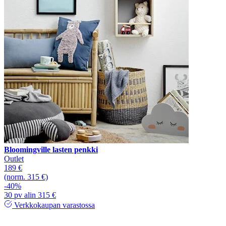
Bloomingville lasten penkki
Outlet
189 €
(norm. 315 €)
-40%
30 pv alin 315 €
Verkkokaupan varastossa