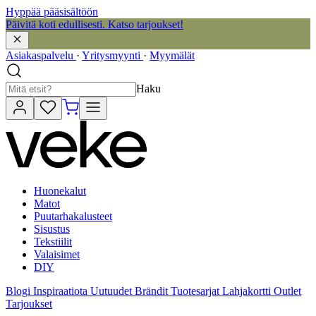
Hyppää pääsisältöön
Päivitä koti edullisesti. Katso tarjoukset!
Asiakaspalvelu
·
Yritysmyynti
·
Myymälät
Haku
Huonekalut
Matot
Puutarhakalusteet
Sisustus
Tekstiilit
Valaisimet
DIY
Blogi
Inspiraatiota
Uutuudet
Brändit
Tuotesarjat
Lahjakortti
Outlet
Tarjoukset