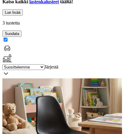
Katso kaikki
lastenkalusteet
täältä!
Lue lisää
3 tuotetta
Suodata
Järjestä