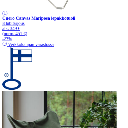
(1)
Cuero Canvas Mariposa lepakkotuoli
Klubitarjous
alk.
349 €
(norm. 451 €)
-23%
Verkkokaupan varastossa