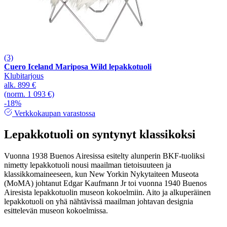
(3)
Cuero Iceland Mariposa Wild lepakkotuoli
Klubitarjous
alk.
899 €
(norm. 1 093 €)
-18%
Verkkokaupan varastossa
Lepakkotuoli on syntynyt klassikoksi
Vuonna 1938 Buenos Airesissa esitelty alunperin BKF-tuoliksi
nimetty lepakkotuoli nousi maailman tietoisuuteen ja
klassikkomaineeseen, kun New Yorkin Nykytaiteen Museota
(MoMA) johtanut Edgar Kaufmann Jr toi vuonna 1940 Buenos
Airesista lepakkotuolin museon kokoelmiin. Aito ja alkuperäinen
lepakkotuoli on yhä nähtävissä maailman johtavan designia
esittelevän museon kokoelmissa.