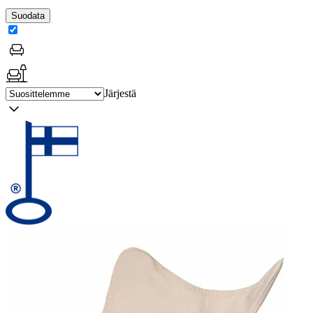
Suodata
Järjestä