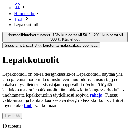
Huonekalut
Tuolit
Lepakkotuolit
Normaalihintaiset tuotteet -15% kun ostat yli 50 €, -20% kun ostat yli
300 €. Kts. ehdot
Sisusta nyt, saat 3 kk korotonta maksuaikaa. Lue lisää
Lepakkotuolit
Lepakkotuoli on oikea designklassikko! Lepakkotuoli näyttää yhä
tänä päivänä modernilta onnistuneen muotoilunsa ansioista, ja on
jokaisen tyylitietoisen sisustajan nappivalinta. Vekeltä löydät
laadukkaat aidot lepakkotuolit niin nahka- kuin kangasverhoilulla -
unohtamatta lepakkotuoliin täydellisesti sopivia
raheja
. Tutustu
valikoimaan ja hanki aikaa kestävä design-klassikko kotiisi. Tutustu
myös koko
tuoli
-valikoimaan.
Lue lisää
10 tuotetta