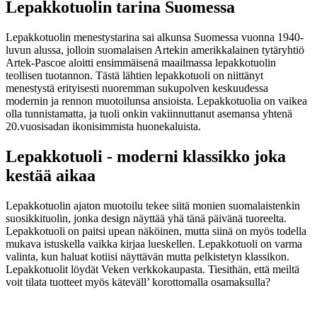
Lepakkotuolin tarina Suomessa
Lepakkotuolin menestystarina sai alkunsa Suomessa vuonna 1940-
luvun alussa, jolloin suomalaisen Artekin amerikkalainen tytäryhtiö
Artek-Pascoe aloitti ensimmäisenä maailmassa lepakkotuolin
teollisen tuotannon. Tästä lähtien lepakkotuoli on niittänyt
menestystä erityisesti nuoremman sukupolven keskuudessa
modernin ja rennon muotoilunsa ansioista. Lepakkotuolia on vaikea
olla tunnistamatta, ja tuoli onkin vakiinnuttanut asemansa yhtenä
20.vuosisadan ikonisimmista huonekaluista.
Lepakkotuoli - moderni klassikko joka
kestää aikaa
Lepakkotuolin ajaton muotoilu tekee siitä monien suomalaistenkin
suosikkituolin, jonka design näyttää yhä tänä päivänä tuoreelta.
Lepakkotuoli on paitsi upean näköinen, mutta siinä on myös todella
mukava istuskella vaikka kirjaa lueskellen. Lepakkotuoli on varma
valinta, kun haluat kotiisi näyttävän mutta pelkistetyn klassikon.
Lepakkotuolit löydät Veken verkkokaupasta. Tiesithän, että meiltä
voit tilata tuotteet myös käteväll’ korottomalla osamaksulla?