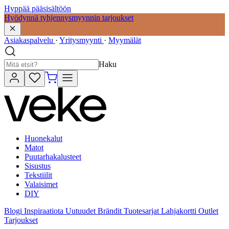
Hyppää pääsisältöön
Hyödynnä tyhjennysmyynnin tarjoukset
Asiakaspalvelu
·
Yritysmyynti
·
Myymälät
Haku
Huonekalut
Matot
Puutarhakalusteet
Sisustus
Tekstiilit
Valaisimet
DIY
Blogi
Inspiraatiota
Uutuudet
Brändit
Tuotesarjat
Lahjakortti
Outlet
Tarjoukset