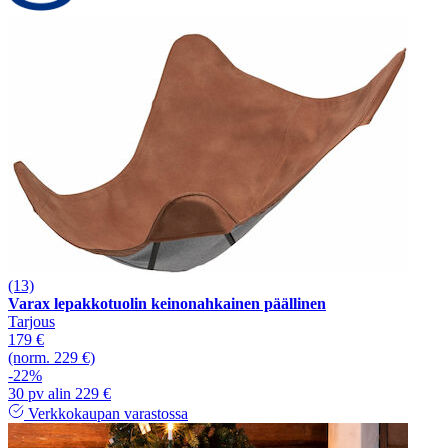
(13)
Varax lepakkotuolin keinonahkainen päällinen
Tarjous
179 €
(norm. 229 €)
-22%
30 pv alin 229 €
Verkkokaupan varastossa