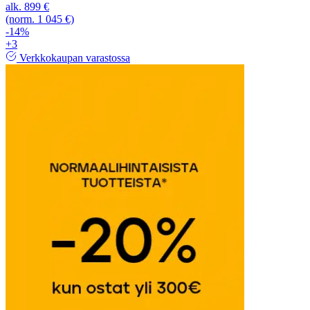
alk.
899 €
(norm. 1 045 €)
-14%
+3
Verkkokaupan varastossa