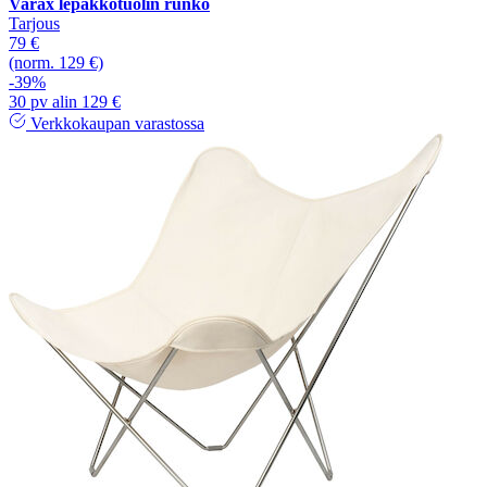
Varax lepakkotuolin runko
Tarjous
79 €
(norm. 129 €)
-39%
30 pv alin 129 €
Verkkokaupan varastossa