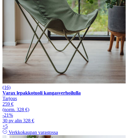
(16)
Varax lepakkotuoli kangasverhoilulla
Tarjous
259 €
(norm. 328 €)
-21%
30 pv alin 328 €
+5
Verkkokaupan varastossa