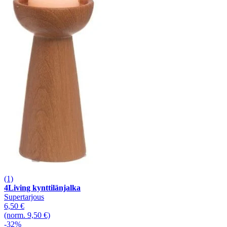
(1)
4Living kynttilänjalka
Supertarjous
6,50 €
(norm. 9,50 €)
-32%