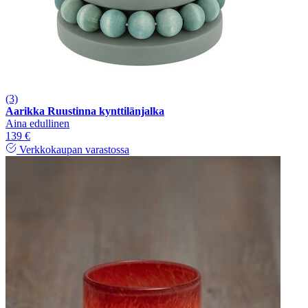
(3)
Aarikka Ruustinna kynttilänjalka
Aina edullinen
139 €
Verkkokaupan varastossa