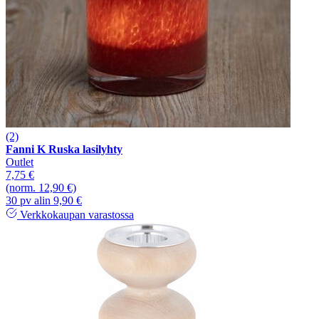
(2)
Fanni K Ruska lasilyhty
Outlet
7,75 €
(norm. 12,90 €)
30 pv alin 9,90 €
Verkkokaupan varastossa