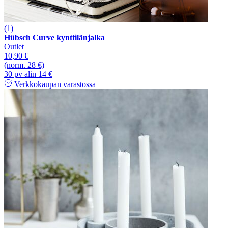
(1)
Hübsch Curve kynttilänjalka
Outlet
10,90 €
(norm. 28 €)
30 pv alin 14 €
Verkkokaupan varastossa