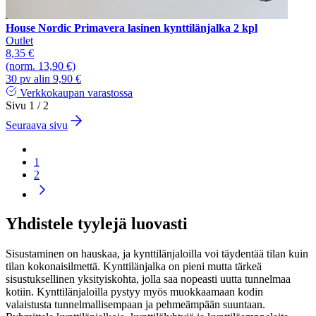
House Nordic Primavera lasinen kynttilänjalka 2 kpl
Outlet
8,35 €
(norm. 13,90 €)
30 pv alin 9,90 €
Verkkokaupan varastossa
Sivu 1 / 2
Seuraava sivu
1
2
Yhdistele tyylejä luovasti
Sisustaminen on hauskaa, ja kynttilänjaloilla voi täydentää tilan kuin
tilan kokonaisilmettä. Kynttilänjalka on pieni mutta tärkeä
sisustuksellinen yksityiskohta, jolla saa nopeasti uutta tunnelmaa
kotiin. Kynttilänjaloilla pystyy myös muokkaamaan kodin
valaistusta tunnelmallisempaan ja pehmeämpään suuntaan.