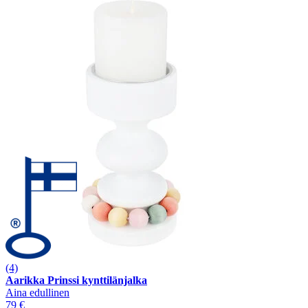
(4)
Aarikka Prinssi kynttilänjalka
Aina edullinen
79 €