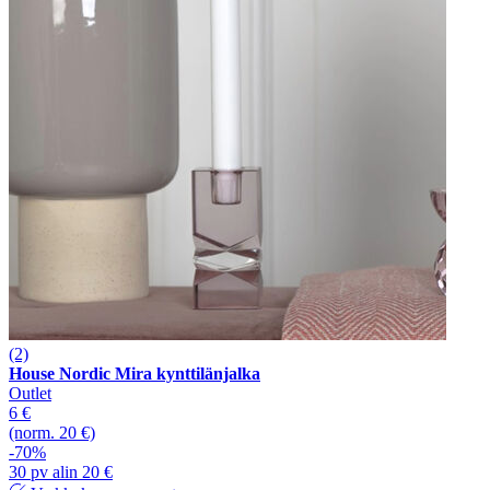
(2)
House Nordic Mira kynttilänjalka
Outlet
6 €
(norm. 20 €)
-70%
30 pv alin 20 €