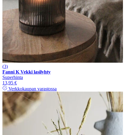
(3)
Fanni K Vekki lasilyhty
Superhinta
13,95 €
Verkkokaupan varastossa