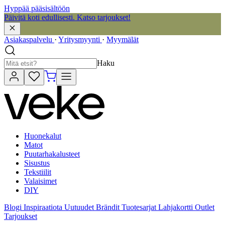
Hyppää pääsisältöön
Päivitä koti edullisesti. Katso tarjoukset!
Asiakaspalvelu
·
Yritysmyynti
·
Myymälät
Haku
Huonekalut
Matot
Puutarhakalusteet
Sisustus
Tekstiilit
Valaisimet
DIY
Blogi
Inspiraatiota
Uutuudet
Brändit
Tuotesarjat
Lahjakortti
Outlet
Tarjoukset