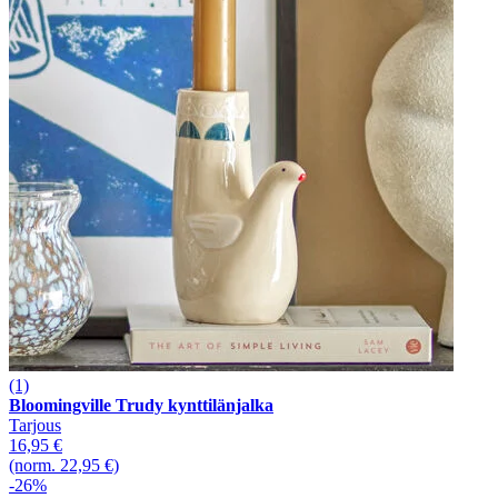
(1)
Bloomingville Trudy kynttilänjalka
Tarjous
16,95 €
(norm. 22,95 €)
-26%