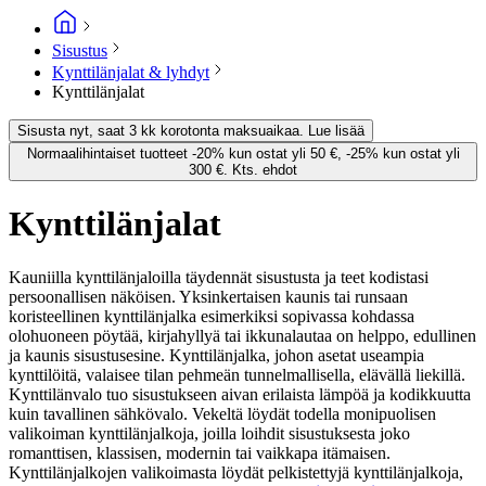
Sisustus
Kynttilänjalat & lyhdyt
Kynttilänjalat
Sisusta nyt, saat 3 kk korotonta maksuaikaa. Lue lisää
Normaalihintaiset tuotteet -20% kun ostat yli 50 €, -25% kun ostat yli
300 €. Kts. ehdot
Kynttilänjalat
Kauniilla kynttilänjaloilla täydennät sisustusta ja teet kodistasi
persoonallisen näköisen. Yksinkertaisen kaunis tai runsaan
koristeellinen kynttilänjalka esimerkiksi sopivassa kohdassa
olohuoneen pöytää, kirjahyllyä tai ikkunalautaa on helppo, edullinen
ja kaunis sisustusesine. Kynttilänjalka, johon asetat useampia
kynttilöitä, valaisee tilan pehmeän tunnelmallisella, elävällä liekillä.
Kynttilänvalo tuo sisustukseen aivan erilaista lämpöä ja kodikkuutta
kuin tavallinen sähkövalo. Vekeltä löydät todella monipuolisen
valikoiman kynttilänjalkoja, joilla loihdit sisustuksesta joko
romanttisen, klassisen, modernin tai vaikkapa itämaisen.
Kynttilänjalkojen valikoimasta löydät pelkistettyjä kynttilänjalkoja,