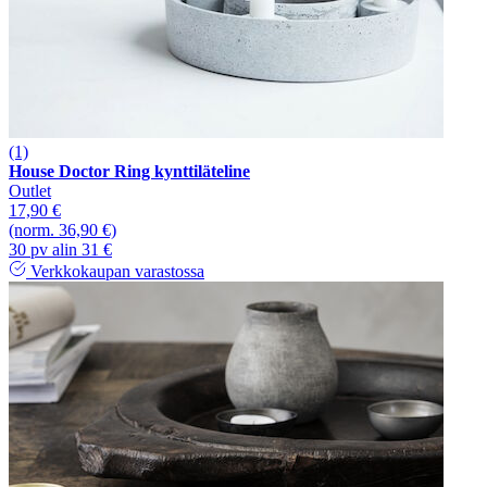
(1)
House Doctor Ring kynttiläteline
Outlet
17,90 €
(norm. 36,90 €)
30 pv alin 31 €
Verkkokaupan varastossa