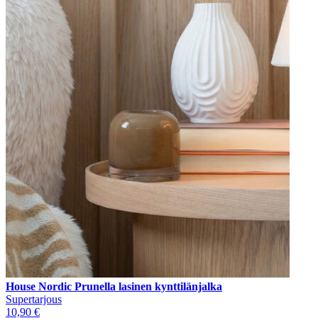
House Nordic Prunella lasinen kynttilänjalka
Supertarjous
10,90 €