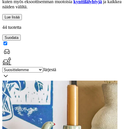
kuten myös eksoottisemman muotoisia
kynttilälyhtyjä
ja kaikkea
näiden väliltä.
Lue lisää
44 tuotetta
Suodata
Järjestä