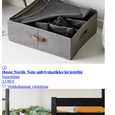
(2)
House Nordic Noto säilytyslaatikko/järjestelijä
Superhinta
13,90 €
Verkkokaupan varastossa