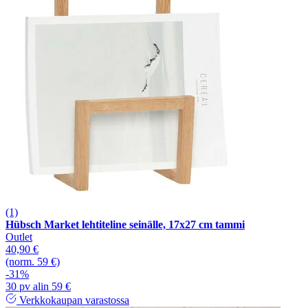
(1)
Hübsch Market lehtiteline seinälle, 17x27 cm tammi
Outlet
40,90 €
(norm. 59 €)
-31%
30 pv alin 59 €
Verkkokaupan varastossa