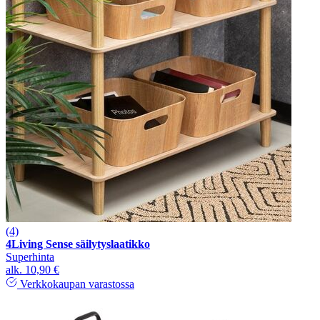
(4)
4Living Sense säilytyslaatikko
Superhinta
alk.
10,90 €
Verkkokaupan varastossa