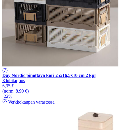
(7)
Day Nordic pinottava kori 25x16,5x10 cm 2 kpl
Klubitarjous
6,95 €
(norm. 8,90 €)
-22%
Verkkokaupan varastossa