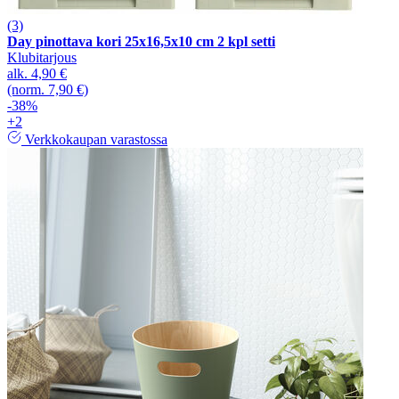
(3)
Day pinottava kori 25x16,5x10 cm 2 kpl setti
Klubitarjous
alk.
4,90 €
(norm. 7,90 €)
-38%
+2
Verkkokaupan varastossa