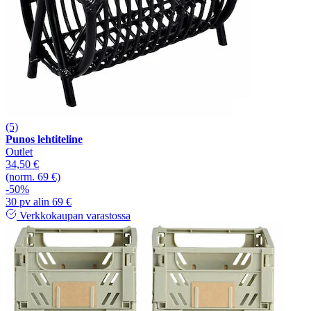
(5)
Punos lehtiteline
Outlet
34,50 €
(norm. 69 €)
-50%
30 pv alin 69 €
Verkkokaupan varastossa