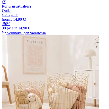
(3)
Poiju sisustuskori
Outlet
alk.
7,45 €
(norm. 14,90 €)
-50%
30 pv alin 14,90 €
Verkkokaupan varastossa