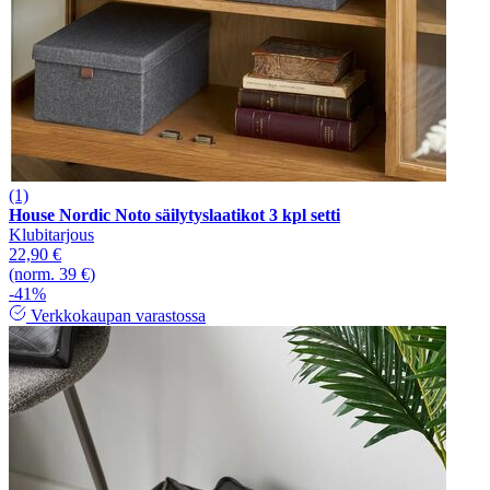
(1)
House Nordic Noto säilytyslaatikot 3 kpl setti
Klubitarjous
22,90 €
(norm. 39 €)
-41%
Verkkokaupan varastossa