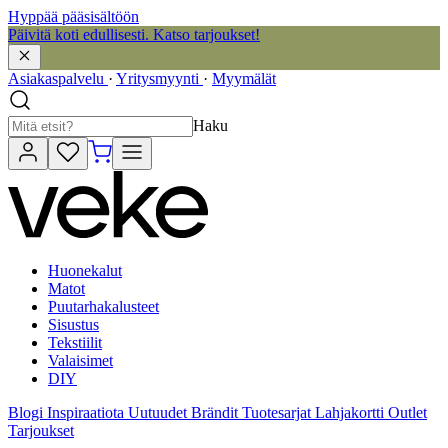
Hyppää pääsisältöön
Päivitä koti edullisesti. Katso tarjoukset!
Asiakaspalvelu
·
Yritysmyynti
·
Myymälät
Haku
Huonekalut
Matot
Puutarhakalusteet
Sisustus
Tekstiilit
Valaisimet
DIY
Blogi
Inspiraatiota
Uutuudet
Brändit
Tuotesarjat
Lahjakortti
Outlet
Tarjoukset