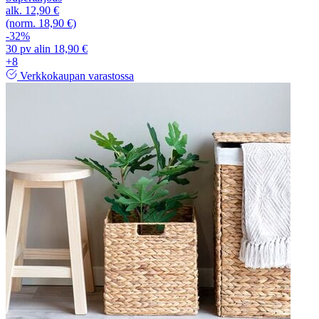
alk.
12,90 €
(norm. 18,90 €)
-32%
30 pv alin 18,90 €
+8
Verkkokaupan varastossa