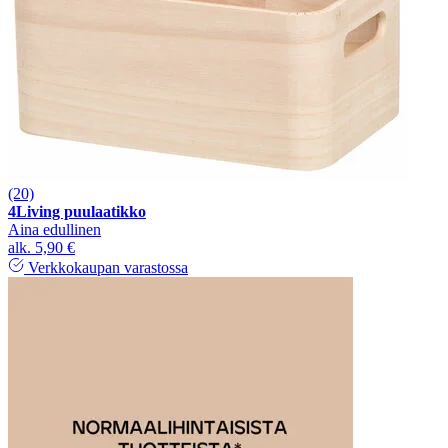
(20)
4Living puulaatikko
Aina edullinen
alk.
5,90 €
Verkkokaupan varastossa