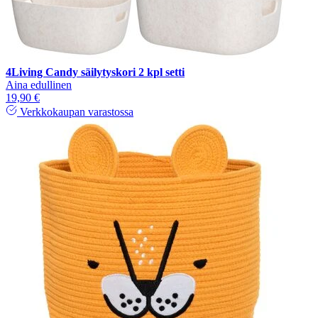
4Living Candy säilytyskori 2 kpl setti
Aina edullinen
19,90 €
Verkkokaupan varastossa