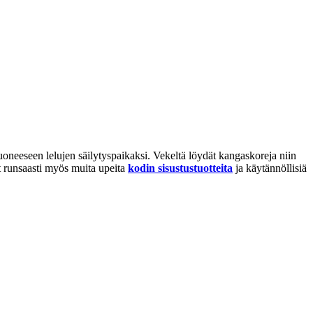
uoneeseen lelujen säilytyspaikaksi. Vekeltä löydät kangaskoreja niin
ät runsaasti myös muita upeita
kodin sisustustuotteita
ja käytännöllisiä