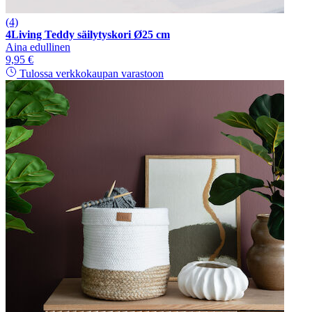
(4)
4Living Teddy säilytyskori Ø25 cm
Aina edullinen
9,95 €
Tulossa verkkokaupan varastoon