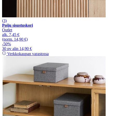
(3)
Poiju sisustuskori
Outlet
alk.
7,45 €
(norm. 14,90 €)
-50%
30 pv alin 14,90 €
Verkkokaupan varastossa