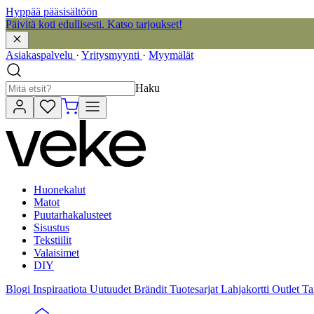
Hyppää pääsisältöön
Päivitä koti edullisesti. Katso tarjoukset!
Asiakaspalvelu
·
Yritysmyynti
·
Myymälät
Haku
Huonekalut
Matot
Puutarhakalusteet
Sisustus
Tekstiilit
Valaisimet
DIY
Blogi
Inspiraatiota
Uutuudet
Brändit
Tuotesarjat
Lahjakortti
Outlet
Ta