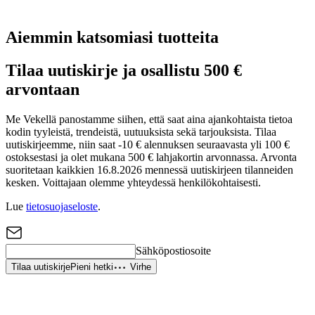
Aiemmin katsomiasi tuotteita
Tilaa uutiskirje ja osallistu 500 €
arvontaan
Me Vekellä panostamme siihen, että saat aina ajankohtaista tietoa
kodin tyyleistä, trendeistä, uutuuksista sekä tarjouksista. Tilaa
uutiskirjeemme, niin saat -10 € alennuksen seuraavasta yli 100 €
ostoksestasi ja olet mukana 500 € lahjakortin arvonnassa. Arvonta
suoritetaan kaikkien 16.8.2026 mennessä uutiskirjeen tilanneiden
kesken. Voittajaan olemme yhteydessä henkilökohtaisesti.
Lue
tietosuojaseloste
.
Sähköpostiosoite
Tilaa uutiskirje
Pieni hetki
Virhe