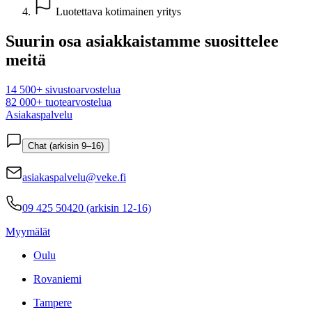
Luotettava kotimainen yritys
Suurin osa asiakkaistamme suosittelee
meitä
14 500+ sivustoarvostelua
82 000+ tuotearvostelua
Asiakaspalvelu
Chat (arkisin 9–16)
asiakaspalvelu@veke.fi
09 425 50420 (arkisin 12-16)
Myymälät
Oulu
Rovaniemi
Tampere