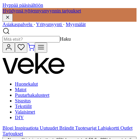
Hyppää pääsisältöön
Hyödynnä tyhjennysmyynnin tarjoukset
Asiakaspalvelu
·
Yritysmyynti
·
Myymälät
Haku
Huonekalut
Matot
Puutarhakalusteet
Sisustus
Tekstiilit
Valaisimet
DIY
Blogi
Inspiraatiota
Uutuudet
Brändit
Tuotesarjat
Lahjakortti
Outlet
Tarjoukset