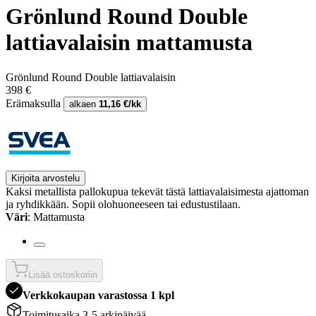
Grönlund Round Double
lattiavalaisin mattamusta
Grönlund Round Double lattiavalaisin
398 €
Erämaksulla
alkaen
11,16 €/kk
Kirjoita arvostelu
Kaksi metallista pallokupua tekevät tästä lattiavalaisimesta ajattoman
ja ryhdikkään. Sopii olohuoneeseen tai edustustilaan.
Väri
: Mattamusta
Lisää ostoskoriin
Verkkokaupan varastossa 1 kpl
Toimitusaika 3-5 arkipäivää