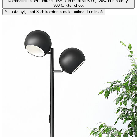
Normaalihintaiset tuotteet -15% kun ostat yli 50 €, -20% kun ostat yli
300 €. Kts. ehdot
Sisusta nyt, saat 3 kk korotonta maksuaikaa. Lue lisää