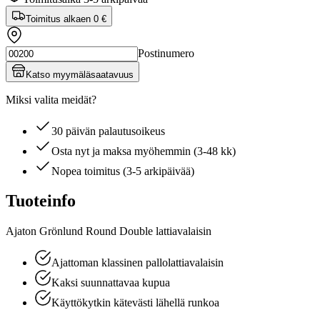
Toimitus alkaen
0 €
Postinumero
Katso myymäläsaatavuus
Miksi valita meidät?
30 päivän palautusoikeus
Osta nyt ja maksa myöhemmin (3-48 kk)
Nopea toimitus (3-5 arkipäivää)
Tuoteinfo
Ajaton Grönlund Round Double lattiavalaisin
Ajattoman klassinen pallolattiavalaisin
Kaksi suunnattavaa kupua
Käyttökytkin kätevästi lähellä runkoa