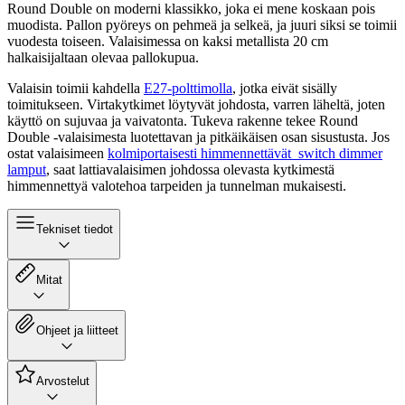
Round Double on moderni klassikko, joka ei mene koskaan pois
muodista. Pallon pyöreys on pehmeä ja selkeä, ja juuri siksi se toimii
vuodesta toiseen. Valaisimessa on kaksi metallista 20 cm
halkaisijaltaan olevaa pallokupua.
Valaisin toimii kahdella
E27-polttimolla
, jotka eivät sisälly
toimitukseen. Virtakytkimet löytyvät johdosta, varren läheltä, joten
käyttö on sujuvaa ja vaivatonta. Tukeva rakenne tekee Round
Double -valaisimesta luotettavan ja pitkäikäisen osan sisustusta. Jos
ostat valaisimeen
kolmiportaisesti himmennettävät switch dimmer
lamput
, saat lattiavalaisimen johdossa olevasta kytkimestä
himmennettyä valotehoa tarpeiden ja tunnelman mukaisesti.
Tekniset tiedot
Mitat
Ohjeet ja liitteet
Arvostelut