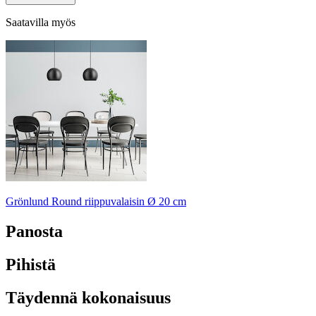
Saatavilla myös
Grönlund Round riippuvalaisin Ø 20 cm
Panosta
Pihistä
Täydennä kokonaisuus