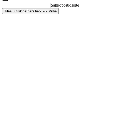
Sähköpostiosoite
Tilaa uutiskirje
Pieni hetki
Virhe