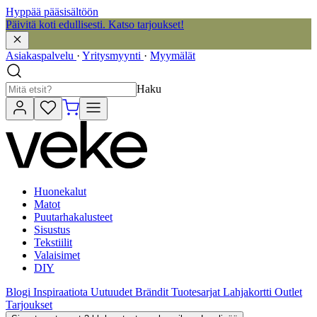
Hyppää pääsisältöön
Päivitä koti edullisesti. Katso tarjoukset!
Asiakaspalvelu
·
Yritysmyynti
·
Myymälät
Haku
Huonekalut
Matot
Puutarhakalusteet
Sisustus
Tekstiilit
Valaisimet
DIY
Blogi
Inspiraatiota
Uutuudet
Brändit
Tuotesarjat
Lahjakortti
Outlet
Tarjoukset