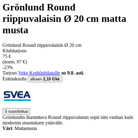
Grönlund Round
riippuvalaisin Ø 20 cm matta
musta
Grönlund Round riippuvalaisin Ø 20 cm
Klubitarjous
75 €
(norm. 97 €)
-23%
Tarjous
Veke Kotiklubilaisille
su 9.8. asti.
Erämaksulla
alkaen
2,10 €/kk
5 suosittelua
Grönlundin ihastuttava Round riippuvalaisin sopii niin vanhan kuin
modernin sisustuksen ystävälle.
Väri
: Mattamusta