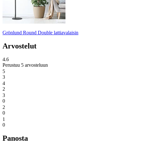
Grönlund Round Double lattiavalaisin
Arvostelut
4.6
Perustuu 5 arvosteluun
5
3
4
2
3
0
2
0
1
0
Panosta