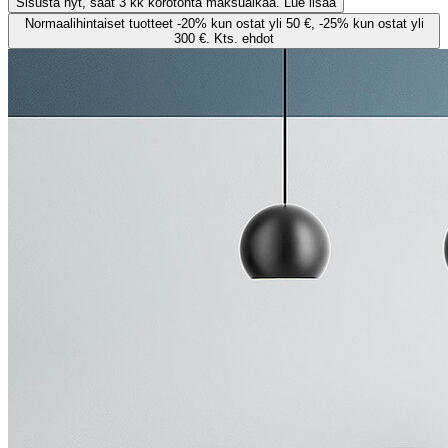
Sisusta nyt, saat 3 kk korotonta maksuaikaa. Lue lisää
Normaalihintaiset tuotteet -20% kun ostat yli 50 €, -25% kun ostat yli
300 €. Kts. ehdot