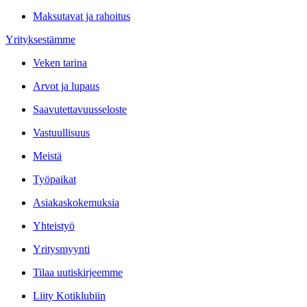
Maksutavat ja rahoitus
Yrityksestämme
Veken tarina
Arvot ja lupaus
Saavutettavuusseloste
Vastuullisuus
Meistä
Työpaikat
Asiakaskokemuksia
Yhteistyö
Yritysmyynti
Tilaa uutiskirjeemme
Liity Kotiklubiin