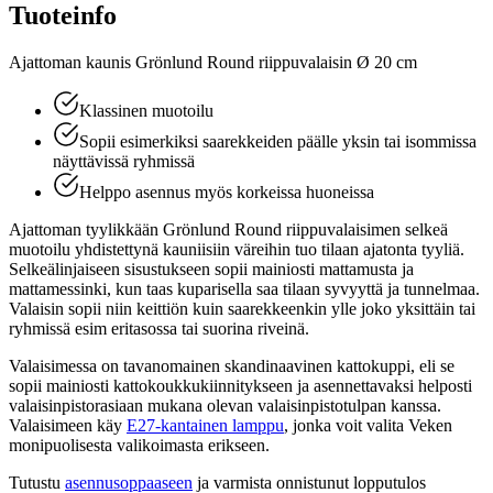
Tuoteinfo
Ajattoman kaunis Grönlund Round riippuvalaisin Ø 20 cm
Klassinen muotoilu
Sopii esimerkiksi saarekkeiden päälle yksin tai isommissa
näyttävissä ryhmissä
Helppo asennus myös korkeissa huoneissa
Ajattoman tyylikkään Grönlund Round riippuvalaisimen selkeä
muotoilu yhdistettynä kauniisiin väreihin tuo tilaan ajatonta tyyliä.
Selkeälinjaiseen sisustukseen sopii mainiosti mattamusta ja
mattamessinki, kun taas kuparisella saa tilaan syvyyttä ja tunnelmaa.
Valaisin sopii niin keittiön kuin saarekkeenkin ylle joko yksittäin tai
ryhmissä esim eritasossa tai suorina riveinä.
Valaisimessa on tavanomainen skandinaavinen kattokuppi, eli se
sopii mainiosti kattokoukkukiinnitykseen ja asennettavaksi helposti
valaisinpistorasiaan mukana olevan valaisinpistotulpan kanssa.
Valaisimeen käy
E27-kantainen lamppu
, jonka voit valita Veken
monipuolisesta valikoimasta erikseen.
Tutustu
asennusoppaaseen
ja varmista onnistunut lopputulos