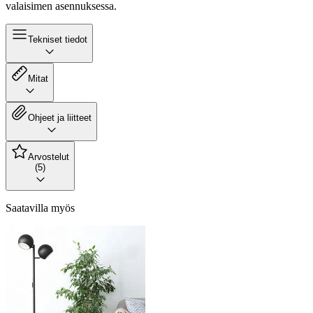
valaisimen asennuksessa.
Tekniset tiedot
Mitat
Ohjeet ja liitteet
Arvostelut
(5)
Saatavilla myös