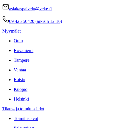
asiakaspalvelu@veke.fi
09 425 50420 (arkisin 12-16)
Myymälät
Oulu
Rovaniemi
Tampere
Vantaa
Raisio
Kuopio
Helsinki
Tilaus- ja toimitusehdot
Toimitustavat