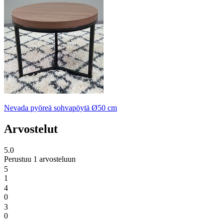
Nevada pyöreä sohvapöytä Ø50 cm
Arvostelut
5.0
Perustuu 1 arvosteluun
5
1
4
0
3
0