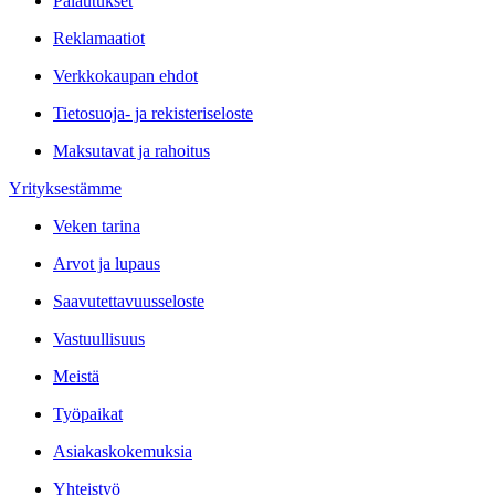
Palautukset
Reklamaatiot
Verkkokaupan ehdot
Tietosuoja- ja rekisteriseloste
Maksutavat ja rahoitus
Yrityksestämme
Veken tarina
Arvot ja lupaus
Saavutettavuusseloste
Vastuullisuus
Meistä
Työpaikat
Asiakaskokemuksia
Yhteistyö