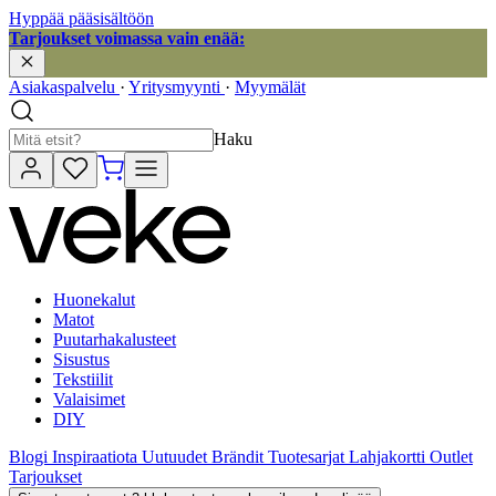
Hyppää pääsisältöön
Tarjoukset voimassa vain enää:
Asiakaspalvelu
·
Yritysmyynti
·
Myymälät
Haku
Huonekalut
Matot
Puutarhakalusteet
Sisustus
Tekstiilit
Valaisimet
DIY
Blogi
Inspiraatiota
Uutuudet
Brändit
Tuotesarjat
Lahjakortti
Outlet
Tarjoukset