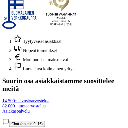
Tyytyväiset asiakkaat
Nopeat toimitukset
Monipuoliset maksutavat
Luotettava kotimainen yritys
Suurin osa asiakkaistamme suosittelee
meitä
14 500+ sivustoarvostelua
82 000+ tuotearvostelua
Asiakaspalvelu
Chat (arkisin 9–16)