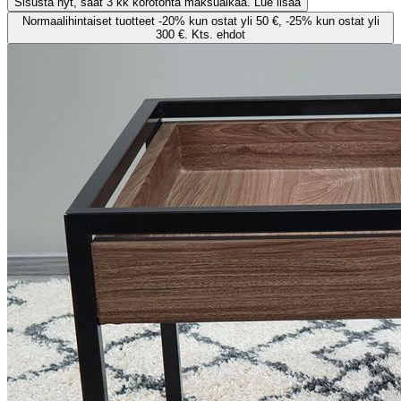
Sisusta nyt, saat 3 kk korotonta maksuaikaa. Lue lisää
Normaalihintaiset tuotteet -20% kun ostat yli 50 €, -25% kun ostat yli
300 €. Kts. ehdot