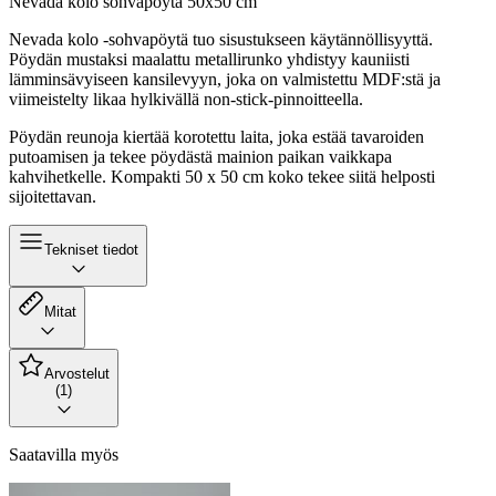
Nevada kolo sohvapöytä 50x50 cm
Nevada kolo -sohvapöytä tuo sisustukseen käytännöllisyyttä.
Pöydän mustaksi maalattu metallirunko yhdistyy kauniisti
lämminsävyiseen kansilevyyn, joka on valmistettu MDF:stä ja
viimeistelty likaa hylkivällä non-stick-pinnoitteella.
Pöydän reunoja kiertää korotettu laita, joka estää tavaroiden
putoamisen ja tekee pöydästä mainion paikan vaikkapa
kahvihetkelle. Kompakti 50 x 50 cm koko tekee siitä helposti
sijoitettavan.
Tekniset tiedot
Mitat
Arvostelut
(1)
Saatavilla myös