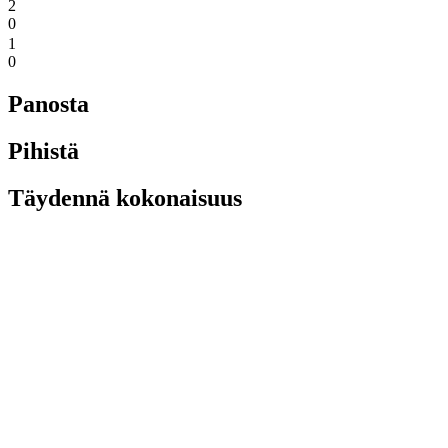
2
0
1
0
Panosta
Pihistä
Täydennä kokonaisuus