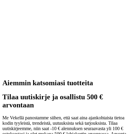
Aiemmin katsomiasi tuotteita
Tilaa uutiskirje ja osallistu 500 €
arvontaan
Me Vekellä panostamme siihen, että saat aina ajankohtaista tietoa
kodin tyyleistä, trendeistä, uutuuksista sekä tarjouksista. Tilaa
uutiskirjeemme, niin saat -10 € alennuksen seuraavasta yli 100 €
ostoksestasi ja olet mukana 500 € lahjakortin arvonnassa. Arvonta