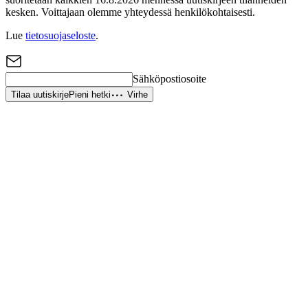
kesken. Voittajaan olemme yhteydessä henkilökohtaisesti.
Lue
tietosuojaseloste
.
Sähköpostiosoite
Tilaa uutiskirje
Pieni hetki
Virhe