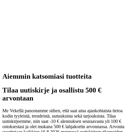
Aiemmin katsomiasi tuotteita
Tilaa uutiskirje ja osallistu 500 €
arvontaan
Me Vekellä panostamme siihen, että saat aina ajankohtaista tietoa
kodin tyyleistä, trendeistä, uutuuksista sekä tarjouksista. Tilaa
uutiskirjeemme, niin saat -10 € alennuksen seuraavasta yli 100 €
ostoksestasi ja olet mukana 500 € lahjakortin arvonnassa. Arvonta
suoritetaan kaikkien 16.8.2026 mennessä uutiskirjeen tilanneiden