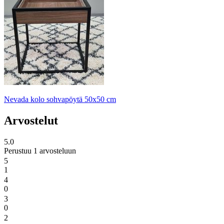
Nevada kolo sohvapöytä 50x50 cm
Arvostelut
5.0
Perustuu 1 arvosteluun
5
1
4
0
3
0
2