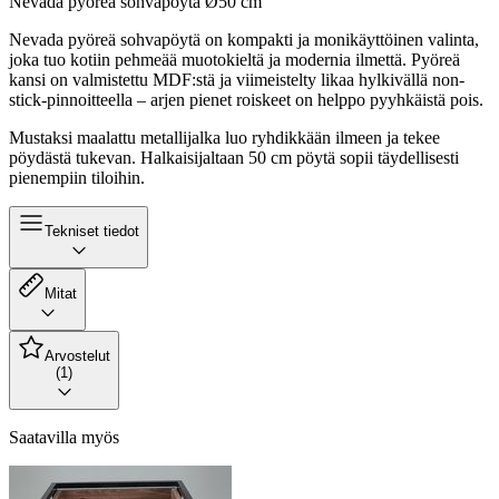
Nevada pyöreä sohvapöytä Ø50 cm
Nevada pyöreä sohvapöytä on kompakti ja monikäyttöinen valinta,
joka tuo kotiin pehmeää muotokieltä ja modernia ilmettä. Pyöreä
kansi on valmistettu MDF:stä ja viimeistelty likaa hylkivällä non-
stick-pinnoitteella – arjen pienet roiskeet on helppo pyyhkäistä pois.
Mustaksi maalattu metallijalka luo ryhdikkään ilmeen ja tekee
pöydästä tukevan. Halkaisijaltaan 50 cm pöytä sopii täydellisesti
pienempiin tiloihin.
Tekniset tiedot
Mitat
Arvostelut
(1)
Saatavilla myös