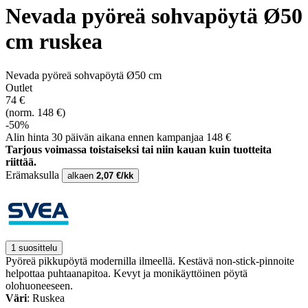
Nevada pyöreä sohvapöytä Ø50
cm ruskea
Nevada pyöreä sohvapöytä Ø50 cm
Outlet
74 €
(norm. 148 €)
-50%
Alin hinta 30 päivän aikana ennen kampanjaa 148 €
Tarjous voimassa toistaiseksi tai niin kauan kuin tuotteita
riittää.
Erämaksulla
alkaen
2,07 €/kk
1 suosittelu
Pyöreä pikkupöytä modernilla ilmeellä. Kestävä non-stick-pinnoite
helpottaa puhtaanapitoa. Kevyt ja monikäyttöinen pöytä
olohuoneeseen.
Väri
: Ruskea