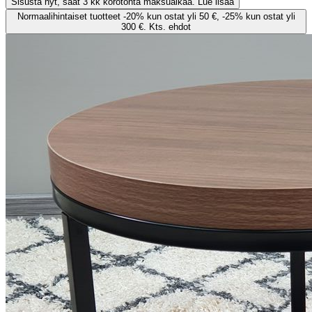
Sisusta nyt, saat 3 kk korotonta maksuaikaa. Lue lisää
Normaalihintaiset tuotteet -20% kun ostat yli 50 €, -25% kun ostat yli
300 €. Kts. ehdot