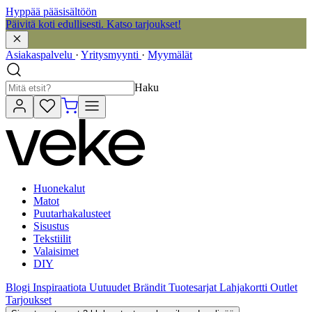
Hyppää pääsisältöön
Päivitä koti edullisesti. Katso tarjoukset!
Asiakaspalvelu
·
Yritysmyynti
·
Myymälät
Haku
Huonekalut
Matot
Puutarhakalusteet
Sisustus
Tekstiilit
Valaisimet
DIY
Blogi
Inspiraatiota
Uutuudet
Brändit
Tuotesarjat
Lahjakortti
Outlet
Tarjoukset