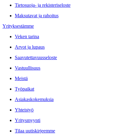
Tietosuoja- ja rekisteriseloste
Maksutavat ja rahoitus
Yrityksestämme
Veken tarina
Arvot ja lupaus
Saavutettavuusseloste
Vastuullisuus
Meistä
Työpaikat
Asiakaskokemuksia
Yhteistyö
Yritysmyynti
Tilaa uutiskirjeemme