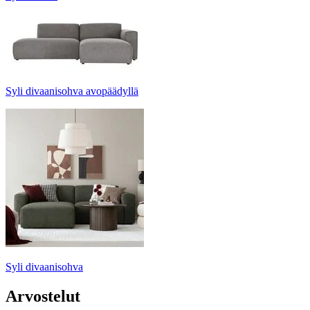
Syli divaanisohva avopäädyllä
Syli divaanisohva
Arvostelut