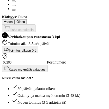
Kätisyys
: Oikea
Vasen
Oikea
Lisää ostoskoriin
Verkkokaupan varastossa 3 kpl
Toimitusaika 3-5 arkipäivää
Toimitus alkaen
0 €
Postinumero
Katso myymäläsaatavuus
Miksi valita meidät?
30 päivän palautusoikeus
Osta nyt ja maksa myöhemmin (3-48 kk)
Nopea toimitus (3-5 arkipäivää)