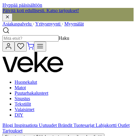
Hyppää pääsisältöön
Päivitä koti edullisesti. Katso tarjoukset!
Asiakaspalvelu
·
Yritysmyynti
·
Myymälät
Haku
Huonekalut
Matot
Puutarhakalusteet
Sisustus
Tekstiilit
Valaisimet
DIY
Blogi
Inspiraatiota
Uutuudet
Brändit
Tuotesarjat
Lahjakortti
Outlet
Tarjoukset