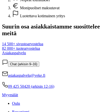
Monipuoliset maksutavat
Luotettava kotimainen yritys
Suurin osa asiakkaistamme suosittelee
meitä
14 500+ sivustoarvostelua
82 000+ tuotearvostelua
Asiakaspalvelu
Chat (arkisin 9–16)
asiakaspalvelu@veke.fi
09 425 50420 (arkisin 12-16)
Myymälät
Oulu
Rovaniemi