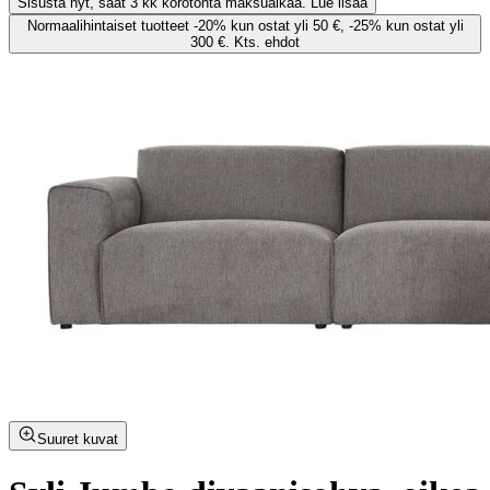
Sisusta nyt, saat 3 kk korotonta maksuaikaa. Lue lisää
Normaalihintaiset tuotteet -20% kun ostat yli 50 €, -25% kun ostat yli
300 €. Kts. ehdot
Suuret kuvat