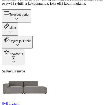
pysyvää ryhtiä ja kokoonpanoa, joka elää kodin mukana.
Tekniset tiedot
Mitat
Ohjeet ja liitteet
Arvostelut
(3)
Saatavilla myös
Syli divaani