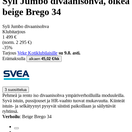
Syli Jumbo divaanisohva, oikea
beige Brego 34
Syli Jumbo divaanisohva
Klubitarjous
1 499 €
(norm. 2 295 €)
-35%
Tarjous
Veke Kotiklubilaisille
su 9.8. asti.
Erämaksulla
alkaen
45,02 €/kk
3 suosittelua
Pehmeä ja rento iso divaanisohva ympäriverhoilluilla moduuleilla.
Syvä istuin, pussijouset ja HR-vaahto tuovat mukavuutta. Kiinteät
istuin- ja selkätyynyt pysyvät siististi paikoillaan ja säilyttävät
ryhtinsä.
Verhoilu
: Beige Brego 34