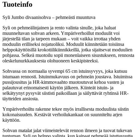
Tuoteinfo
Syli Jumbo divaanisohva – pehmeästi muuntuva
Syli on pehmeälinjainen ja rento valinta sinulle, joka haluat
muunneltavan sohvan arkeen. Ympäriverhoillut moduulit voi
järjestellä tilan ja tarpeen mukaan – voit vaikka irrottaa yhden
moduulin erilliseksi nojatuoliksi. Moduulit kiinnitetään toisiinsa
helppokäyttöisillä krokotiilikiinnikkeillä, jotka sijaitsevat moduulien
pohjassa. Selkeä muotoilu sopii monenlaiseen sisustukseen, rennosta
oleskelunurkkauksesta olohuoneen keskipisteeksi.
Sohvassa on normaalia syvempi 65 cm istuinsyvyys, joka kutsuu
istumaan rennosti. Istuinmukavuus on pehmeän joustava. Istuimissa
pussijousitus ja HR-kimmovaahto muotoutuvat kehoa vasten ja
palautuvat erinomaisesti käytön jälkeen. Kiinteät istuin- ja
selkätyynyt pysyvät siististi paikoillaan ja säilyttävät ryhtinsä HR-
täytteiden ansiosta.
Ympäriverhoiltu rakenne tekee myös irrallisesta moduulista siistin
kokonaisuuden. Kestävät verhoilukankaat on suunniteltu arjen
käyttöön.
Sohvan matalat jalat viimeistelevät rennon ilmeen ja tuovat tukevan
tuntuman. Syli on helppo valinta, kun kaipaat pehmeää istuttavuutta,