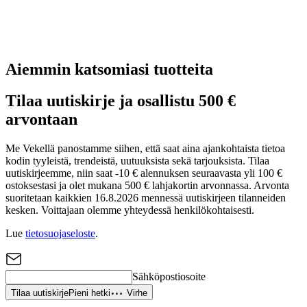
Aiemmin katsomiasi tuotteita
Tilaa uutiskirje ja osallistu 500 €
arvontaan
Me Vekellä panostamme siihen, että saat aina ajankohtaista tietoa
kodin tyyleistä, trendeistä, uutuuksista sekä tarjouksista. Tilaa
uutiskirjeemme, niin saat -10 € alennuksen seuraavasta yli 100 €
ostoksestasi ja olet mukana 500 € lahjakortin arvonnassa. Arvonta
suoritetaan kaikkien 16.8.2026 mennessä uutiskirjeen tilanneiden
kesken. Voittajaan olemme yhteydessä henkilökohtaisesti.
Lue
tietosuojaseloste
.
Sähköpostiosoite
Tilaa uutiskirje
Pieni hetki
Virhe