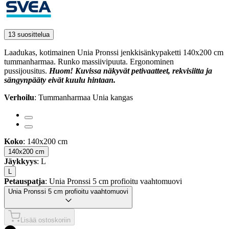
13 suosittelua
Laadukas, kotimainen Unia Pronssi jenkkisänkypaketti 140x200 cm
tummanharmaa. Runko massiivipuuta. Ergonominen
pussijousitus.
Huom! Kuvissa näkyvät petivaatteet, rekvisiitta ja
sängynpääty eivät kuulu hintaan.
Verhoilu
: Tummanharmaa Unia kangas
Koko
: 140x200 cm
140x200 cm
Jäykkyys
: L
L
Petauspatja
: Unia Pronssi 5 cm profioitu vaahtomuovi
Unia Pronssi 5 cm profioitu vaahtomuovi
Lisää ostoskoriin