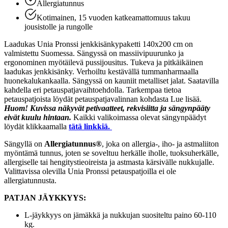
Allergiatunnus
Kotimainen, 15 vuoden katkeamattomuus takuu
jousistolle ja rungolle
Laadukas Unia Pronssi jenkkisänkypaketti 140x200 cm on
valmistettu Suomessa. Sängyssä on massiivipuurunko ja
ergonominen myötäilevä pussijousitus. Tukeva ja pitkäikäinen
laadukas jenkkisänky. Verhoiltu kestävällä tummanharmaalla
huonekalukankaalla. Sängyssä on kauniit metalliset jalat. Saatavilla
kahdella eri petauspatjavaihtoehdolla. Tarkempaa tietoa
petauspatjoista löydät petauspatjavalinnan kohdasta Lue lisää.
Huom! Kuvissa näkyvät petivaatteet, rekvisiitta ja sängynpääty
eivät kuulu hintaan.
Kaikki valikoimassa olevat sängynpäädyt
löydät klikkaamalla
tätä linkkiä.
Sängyllä on
Allergiatunnus®
, joka on allergia-, iho- ja astmaliiton
myöntämä tunnus, joten se soveltuu herkälle iholle, tuoksuherkälle,
allergiselle tai hengitystieoireista ja astmasta kärsivälle nukkujalle.
Valittavissa olevilla Unia Pronssi petauspatjoilla ei ole
allergiatunnusta.
PATJAN JÄYKKYYS:
L-jäykkyys on jämäkkä ja nukkujan suositeltu paino 60-110
kg.