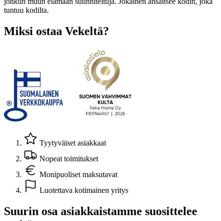
jonkun muun elämään suunniteltuja. Jokainen ansaitsee kodin, joka
tuntuu kodilta.
Miksi ostaa Vekeltä?
Tyytyväiset asiakkaat
Nopeat toimitukset
Monipuoliset maksutavat
Luotettava kotimainen yritys
Suurin osa asiakkaistamme suosittelee