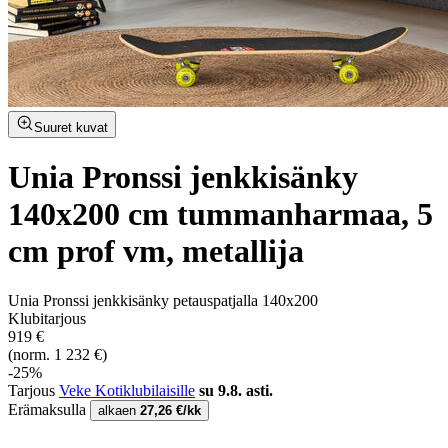
Suuret kuvat
Unia Pronssi jenkkisänky
140x200 cm tummanharmaa, 5
cm prof vm, metallija
Unia Pronssi jenkkisänky petauspatjalla 140x200
Klubitarjous
919 €
(norm. 1 232 €)
-25%
Tarjous
Veke Kotiklubilaisille
su 9.8. asti.
Erämaksulla
alkaen
27,26 €/kk