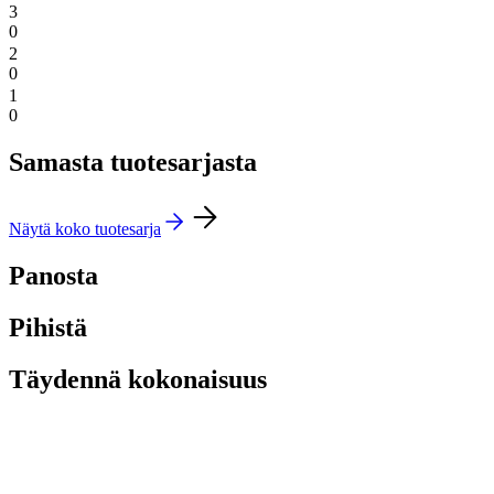
3
0
2
0
1
0
Samasta tuotesarjasta
Näytä koko tuotesarja
Panosta
Pihistä
Täydennä kokonaisuus