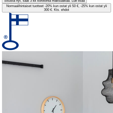
Sisusta nyt, saat 3 kk korotonta maksuaikaa. Lue lisää
Normaalihintaiset tuotteet -20% kun ostat yli 50 €, -25% kun ostat yli
300 €. Kts. ehdot