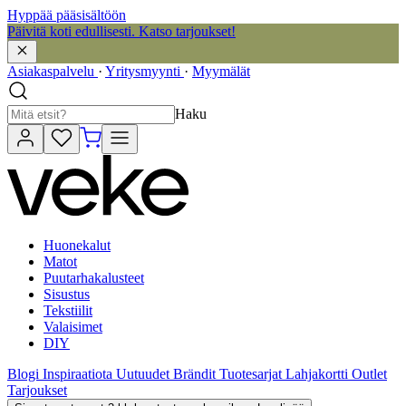
Hyppää pääsisältöön
Päivitä koti edullisesti. Katso tarjoukset!
Asiakaspalvelu
·
Yritysmyynti
·
Myymälät
Haku
Huonekalut
Matot
Puutarhakalusteet
Sisustus
Tekstiilit
Valaisimet
DIY
Blogi
Inspiraatiota
Uutuudet
Brändit
Tuotesarjat
Lahjakortti
Outlet
Tarjoukset