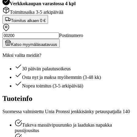
Verkkokaupan varastossa 4 kpl
Toimitusaika 3-5 arkipäivää
Toimitus alkaen
0 €
Postinumero
Katso myymäläsaatavuus
Miksi valita meidät?
30 päivän palautusoikeus
Osta nyt ja maksa myöhemmin (3-48 kk)
Nopea toimitus (3-5 arkipäivää)
Tuoteinfo
Suomessa valmistettu Unia Pronssi jenkkisänky petauspatjalla 140
Tukeva massiivipuurunko ja laadukas napakka
pussijousitus