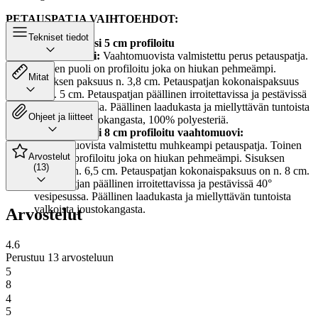
PETAUSPATJA VAIHTOEHDOT:
Tekniset tiedot
UNIA Pronssi 5 cm profiloitu
vaahtomuovi:
Vaahtomuovista valmistettu perus petauspatja.
Toinen puoli on profiloitu joka on hiukan pehmeämpi.
Mitat
Sisuksen paksuus n. 3,8 cm. Petauspatjan kokonaispaksuus
on n. 5 cm. Petauspatjan päällinen irroitettavissa ja pestävissä
40° vesipesussa. Päällinen laadukasta ja miellyttävän tuntoista
Ohjeet ja liitteet
valkoista joustokangasta, 100% polyesteriä.
UNIA Pronssi 8 cm profiloitu vaahtomuovi:
Vaahtomuovista valmistettu muhkeampi petauspatja. Toinen
Arvostelut
puoli on profiloitu joka on hiukan pehmeämpi. Sisuksen
(13)
paksuus n. 6,5 cm. Petauspatjan kokonaispaksuus on n. 8 cm.
Petauspatjan päällinen irroitettavissa ja pestävissä 40°
vesipesussa. Päällinen laadukasta ja miellyttävän tuntoista
valkoista joustokangasta.
Arvostelut
4.6
Perustuu 13 arvosteluun
5
8
4
5