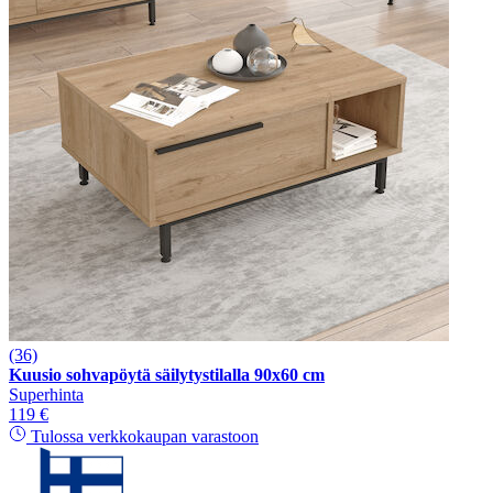
(36)
Kuusio sohvapöytä säilytystilalla 90x60 cm
Superhinta
119 €
Tulossa verkkokaupan varastoon