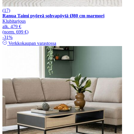
(17)
Ranua Taimi pyöreä sohvapöytä Ø80 cm marmori
Klubitarjous
alk.
479 €
(norm. 699 €)
-31%
Verkkokaupan varastossa