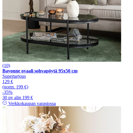
(10)
Bayonne ovaali sohvapöytä 95x50 cm
Supertarjous
129 €
(norm. 199 €)
-35%
30 pv alin 199 €
Verkkokaupan varastossa