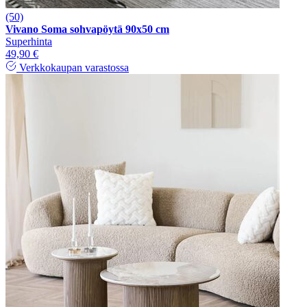
(50)
Vivano Soma sohvapöytä 90x50 cm
Superhinta
49,90 €
Verkkokaupan varastossa