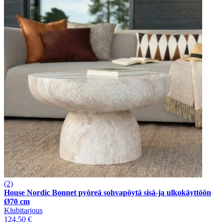
(2)
House Nordic Bonnet pyöreä sohvapöytä sisä-ja ulkokäyttöön
Ø70 cm
Klubitarjous
124,50 €