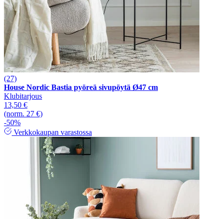
(27)
House Nordic Bastia pyöreä sivupöytä Ø47 cm
Klubitarjous
13,50 €
(norm. 27 €)
-50%
Verkkokaupan varastossa