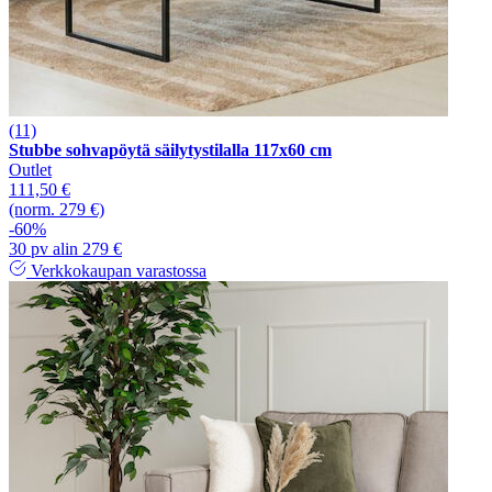
(11)
Stubbe sohvapöytä säilytystilalla 117x60 cm
Outlet
111,50 €
(norm. 279 €)
-60%
30 pv alin 279 €
Verkkokaupan varastossa