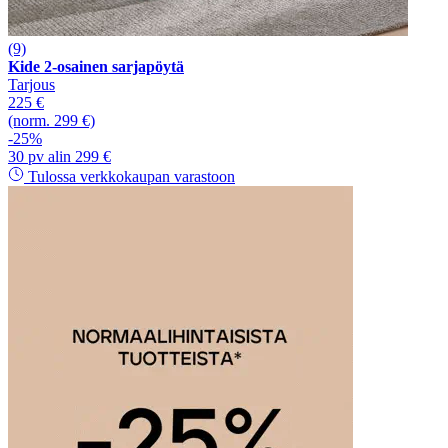
(9)
Kide 2-osainen sarjapöytä
Tarjous
225 €
(norm. 299 €)
-25%
30 pv alin 299 €
Tulossa verkkokaupan varastoon