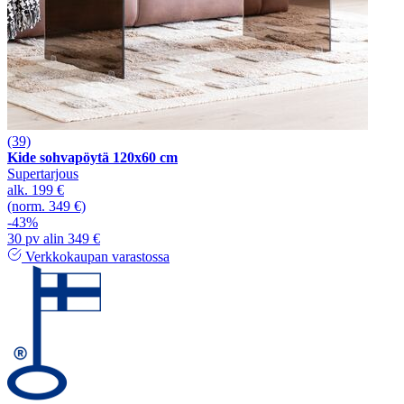
(39)
Kide sohvapöytä 120x60 cm
Supertarjous
alk.
199 €
(norm. 349 €)
-43%
30 pv alin 349 €
Verkkokaupan varastossa