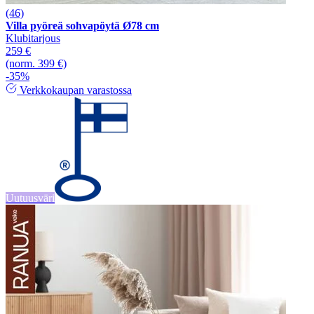
(46)
Villa pyöreä sohvapöytä Ø78 cm
Klubitarjous
259 €
(norm. 399 €)
-35%
Verkkokaupan varastossa
Uutuusväri