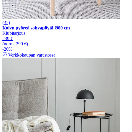
(32)
Koivu pyöreä sohvapöytä Ø80 cm
Klubitarjous
239 €
(norm. 299 €)
-20%
Verkkokaupan varastossa