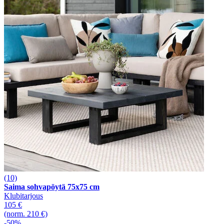
(10)
Saima sohvapöytä 75x75 cm
Klubitarjous
105 €
(norm. 210 €)
-50%