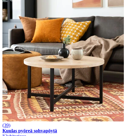
(39)
Kuulas pyöreä sohvapöytä