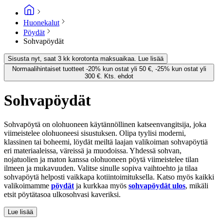
Huonekalut
Pöydät
Sohvapöydät
Sisusta nyt, saat 3 kk korotonta maksuaikaa. Lue lisää
Normaalihintaiset tuotteet -20% kun ostat yli 50 €, -25% kun ostat yli
300 €. Kts. ehdot
Sohvapöydät
Sohvapöytä on olohuoneen käytännöllinen katseenvangitsija, joka
viimeistelee olohuoneesi sisustuksen. Olipa tyylisi moderni,
klassinen tai boheemi, löydät meiltä laajan valikoiman sohvapöytiä
eri materiaaleissa, väreissä ja muodoissa. Yhdessä sohvan,
nojatuolien ja maton kanssa olohuoneen pöytä viimeistelee tilan
ilmeen ja mukavuuden. Valitse sinulle sopiva vaihtoehto ja tilaa
sohvapöytä helposti vaikkapa kotiintoimituksella. Katso myös kaikki
valikoimamme
pöydät
ja kurkkaa myös
sohvapöydät ulos
, mikäli
etsit pöytätasoa ulkosohvasi kaveriksi.
Lue lisää