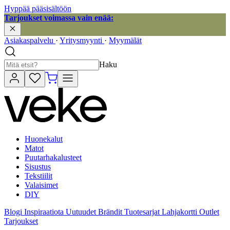
Hyppää pääsisältöön
Tarjoukset voimassa vain enää:
Asiakaspalvelu
·
Yritysmyynti
·
Myymälät
Haku
Huonekalut
Matot
Puutarhakalusteet
Sisustus
Tekstiilit
Valaisimet
DIY
Blogi
Inspiraatiota
Uutuudet
Brändit
Tuotesarjat
Lahjakortti
Outlet
Tarjoukset