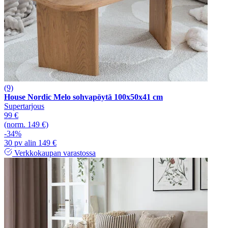
(9)
House Nordic Melo sohvapöytä 100x50x41 cm
Supertarjous
99 €
(norm. 149 €)
-34%
30 pv alin 149 €
Verkkokaupan varastossa