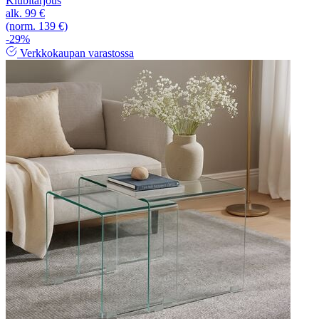
Klubitarjous
alk.
99 €
(norm. 139 €)
-29%
Verkkokaupan varastossa