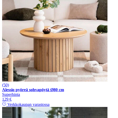
(50)
Alessio pyöreä sohvapöytä Ø80 cm
Superhinta
129 €
Verkkokaupan varastossa