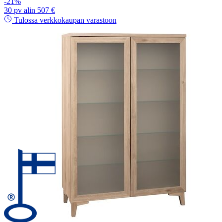
-21%
30 pv alin 507 €
Tulossa verkkokaupan varastoon