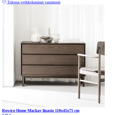
Tulossa verkkokaupan varastoon
Rowico Home Mackay lipasto 110x45x75 cm