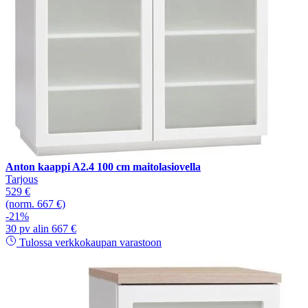
Anton kaappi A2.4 100 cm maitolasiovella
Tarjous
529 €
(norm. 667 €)
-21%
30 pv alin 667 €
Tulossa verkkokaupan varastoon