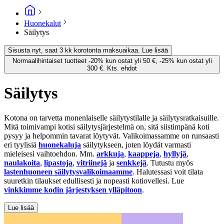
Huonekalut
Säilytys
Sisusta nyt, saat 3 kk korotonta maksuaikaa. Lue lisää
Normaalihintaiset tuotteet -20% kun ostat yli 50 €, -25% kun ostat yli
300 €. Kts. ehdot
Säilytys
Kotona on tarvetta monenlaiselle säilytystilalle ja säilytysratkaisuille.
Mitä toimivampi kotisi säilytysjärjestelmä on, sitä siistimpänä koti
pysyy ja helpommin tavarat löytyvät. Valikoimassamme on runsaasti
eri tyylisiä
huonekaluja
säilytykseen, joten löydät varmasti
mieleisesi vaihtoehdon. Mm.
arkkuja
,
kaappeja
,
hyllyjä
,
naulakoita
,
lipastoja
,
vitriinejä
ja
senkkejä
. Tutustu myös
lastenhuoneen säilytysvalikoimaamme
. Halutessasi voit tilata
suuretkin tilaukset edullisesti ja nopeasti kotiovellesi. Lue
vinkkimme kodin järjestyksen ylläpitoon
.
Lue lisää