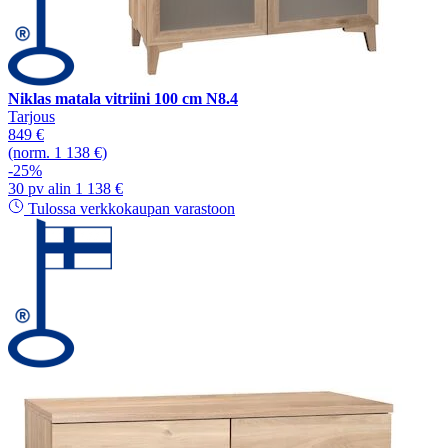
Niklas matala vitriini 100 cm N8.4
Tarjous
849 €
(norm. 1 138 €)
-25%
30 pv alin 1 138 €
Tulossa verkkokaupan varastoon