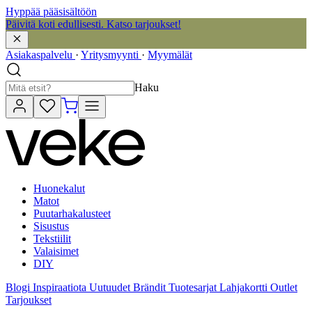
Hyppää pääsisältöön
Päivitä koti edullisesti. Katso tarjoukset!
Asiakaspalvelu
·
Yritysmyynti
·
Myymälät
Haku
Huonekalut
Matot
Puutarhakalusteet
Sisustus
Tekstiilit
Valaisimet
DIY
Blogi
Inspiraatiota
Uutuudet
Brändit
Tuotesarjat
Lahjakortti
Outlet
Tarjoukset