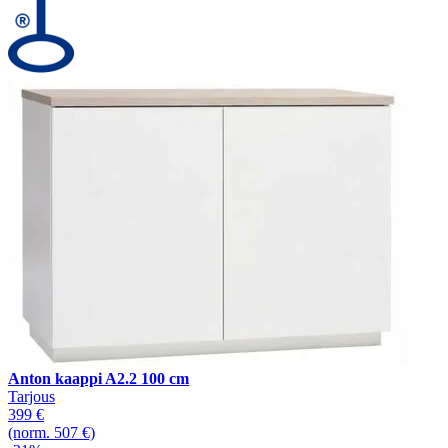
Anton kaappi A2.2 100 cm
Tarjous
399 €
(norm. 507 €)