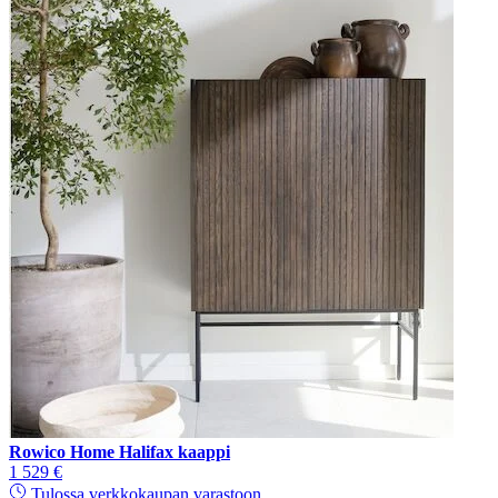
Rowico Home Halifax kaappi
1 529 €
Tulossa verkkokaupan varastoon