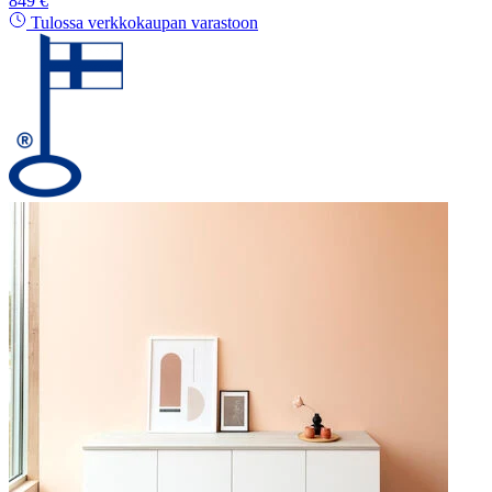
849 €
Tulossa verkkokaupan varastoon