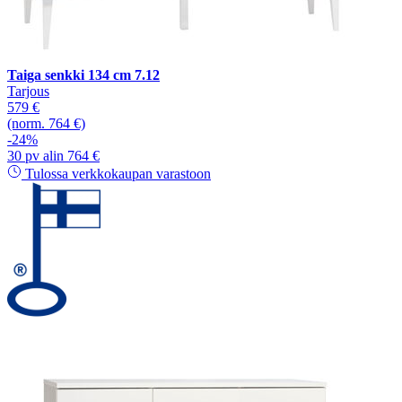
Taiga senkki 134 cm 7.12
Tarjous
579 €
(norm. 764 €)
-24%
30 pv alin 764 €
Tulossa verkkokaupan varastoon