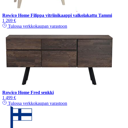
Rowico Home Filippa vitriinikaappi valkolakattu Tammi
1 269 €
Tulossa verkkokaupan varastoon
Rowico Home Fred senkki
1 499 €
Tulossa verkkokaupan varastoon