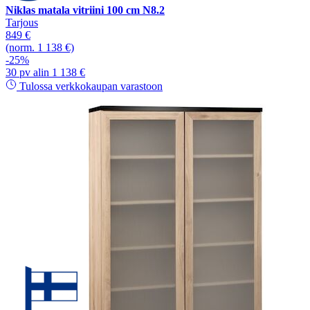
Niklas matala vitriini 100 cm N8.2
Tarjous
849 €
(norm. 1 138 €)
-25%
30 pv alin 1 138 €
Tulossa verkkokaupan varastoon