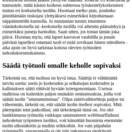
tunnustele, miltä käsien korkeus suhteessa työskentelykorkeuteen
tuntuu eri korkuiselta tuolilta. Huomaat melko pian, joudutko
jännittämään niskojasi ylettyäksesi esimerkiksi kirjoittamaan
näppäimistöltä kunnolla. Jo muutaman tunnin istuminen
vääränkokoisella tai -korkuisella tuolilla voi aiheutta päänsärkyä ja
esimerkiksi jumeja hartioihin. Saati sitten, jos toistat tämän joka
päivä. Huomaa myös, että lapset kasvavat vauhdilla ja jonain
päivänä lapsellesi ostamasi tuoli ei enää sovikaan hänen mitoilleen -
aika ajoin on hyvä tarkistaa kotona olevien työtuolien
tarkoituksenmukaisuus.
Säädä työtuoli omalle keholle sopivaksi
Tärkeintä on, että tuolissa on hyvä istua. Säätöjä ei välttämättä
tarvita useita: usein jo korkeuden ja selkänojan korkeuden ja
kallistuksen säätö riittävät hyvään työergonomiaan. Useissa
malleissa on kuitenkin paljon muitakin ominaisuuksia, joilla voit
säätää tuolin "istumatuntumaa". Olipa säätövaihtoehtoja paljon tai
vähemmän, tärkeää on, että säädät tuolin itsellesi sopivaksi. Mitä
pitempään istut paikoillasi, sitä tärkeämpää tämä on. Jos olet
hankkimassa työtuolia vaikkapa satunnaiseen webbisurffailuun
tarkoitetun työpisteen tuoliksi, voit kiinnittää huomiota enemmän
tuolin ulkonäköön ja muihin seikkoihin. Jos vain piipahdat
työpisteellä, ergonomialla ei ole niin ratkaisevaa merkitystä.