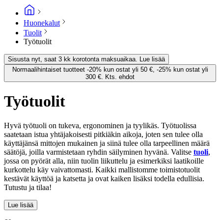
Huonekalut
Tuolit
Työtuolit
Sisusta nyt, saat 3 kk korotonta maksuaikaa. Lue lisää
Normaalihintaiset tuotteet -20% kun ostat yli 50 €, -25% kun ostat yli
300 €. Kts. ehdot
Työtuolit
Hyvä työtuoli on tukeva, ergonominen ja tyylikäs. Työtuolissa
saatetaan istua yhtäjakoisesti pitkiäkin aikoja, joten sen tulee olla
käyttäjänsä mittojen mukainen ja siinä tulee olla tarpeellinen määrä
säätöjä, joilla varmistetaan ryhdin säilyminen hyvänä. Valitse
tuoli
,
jossa on pyörät alla, niin tuolin liikuttelu ja esimerkiksi laatikoille
kurkottelu käy vaivattomasti. Kaikki mallistomme toimistotuolit
kestävät käyttöä ja katsetta ja ovat kaiken lisäksi todella edullisia.
Tutustu ja tilaa!
Lue lisää