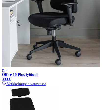
(5)
Office 10 Plus työtuoli
399 €
Verkkokaupan varastossa