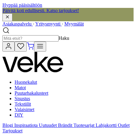
Hyppää pääsisältöön
Päivitä koti edullisesti. Katso tarjoukset!
Asiakaspalvelu
·
Yritysmyynti
·
Myymälät
Haku
Huonekalut
Matot
Puutarhakalusteet
Sisustus
Tekstiilit
Valaisimet
DIY
Blogi
Inspiraatiota
Uutuudet
Brändit
Tuotesarjat
Lahjakortti
Outlet
Tarjoukset