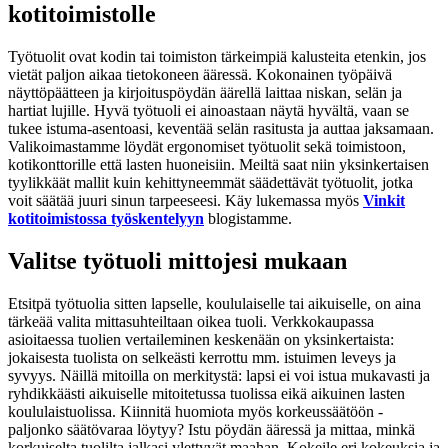
kotitoimistolle
Työtuolit ovat kodin tai toimiston tärkeimpiä kalusteita etenkin, jos
vietät paljon aikaa tietokoneen ääressä. Kokonainen työpäivä
näyttöpäätteen ja kirjoituspöydän äärellä laittaa niskan, selän ja
hartiat lujille. Hyvä työtuoli ei ainoastaan näytä hyvältä, vaan se
tukee istuma-asentoasi, keventää selän rasitusta ja auttaa jaksamaan.
Valikoimastamme löydät ergonomiset työtuolit sekä toimistoon,
kotikonttorille että lasten huoneisiin. Meiltä saat niin yksinkertaisen
tyylikkäät mallit kuin kehittyneemmät säädettävät työtuolit, jotka
voit säätää juuri sinun tarpeeseesi. Käy lukemassa myös
Vinkit
kotitoimistossa työskentelyyn
blogistamme.
Valitse työtuoli mittojesi mukaan
Etsitpä työtuolia sitten lapselle, koululaiselle tai aikuiselle, on aina
tärkeää valita mittasuhteiltaan oikea tuoli. Verkkokaupassa
asioitaessa tuolien vertaileminen keskenään on yksinkertaista:
jokaisesta tuolista on selkeästi kerrottu mm. istuimen leveys ja
syvyys. Näillä mitoilla on merkitystä: lapsi ei voi istua mukavasti ja
ryhdikkäästi aikuiselle mitoitetussa tuolissa eikä aikuinen lasten
koululaistuolissa. Kiinnitä huomiota myös korkeussäätöön -
paljonko säätövaraa löytyy? Istu pöydän ääressä ja mittaa, minkä
korkuiselta tuolilta jalkasi ylettyvät maahan. Kokeile eri kokeuksia ja