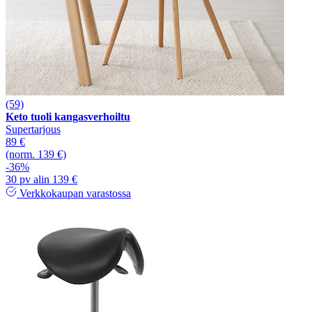
(59)
Keto tuoli kangasverhoiltu
Supertarjous
89 €
(norm. 139 €)
-36%
30 pv alin 139 €
Verkkokaupan varastossa