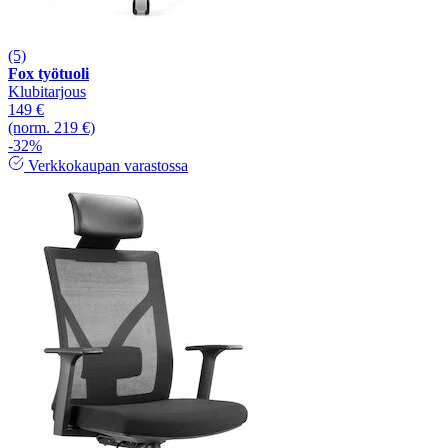
(5)
Fox työtuoli
Klubitarjous
149 €
(norm. 219 €)
-32%
Verkkokaupan varastossa