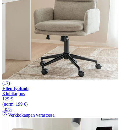
(17)
Ellen työtuoli
Klubitarjous
129 €
(norm. 199 €)
-35%
Verkkokaupan varastossa