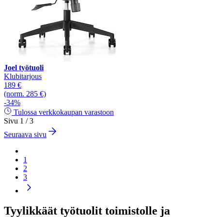
Joel työtuoli
Klubitarjous
189 €
(norm. 285 €)
-34%
Tulossa verkkokaupan varastoon
Sivu 1 / 3
Seuraava sivu
1
2
3
Tyylikkäät työtuolit toimistolle ja