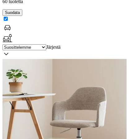
60 tuotetta
Suodata
Järjestä