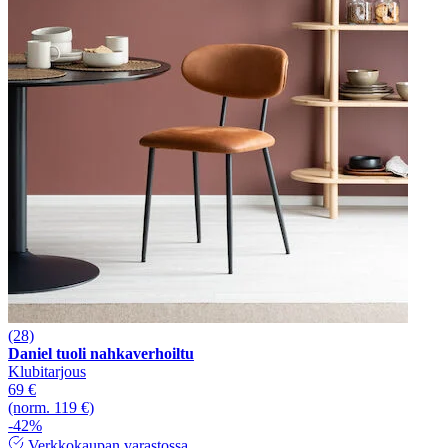
(28)
Daniel tuoli nahkaverhoiltu
Klubitarjous
69 €
(norm. 119 €)
-42%
Verkkokaupan varastossa