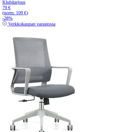
Klubitarjous
79 €
(norm. 109 €)
-28%
Verkkokaupan varastossa