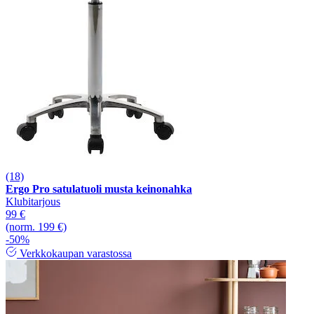
(18)
Ergo Pro satulatuoli musta keinonahka
Klubitarjous
99 €
(norm. 199 €)
-50%
Verkkokaupan varastossa