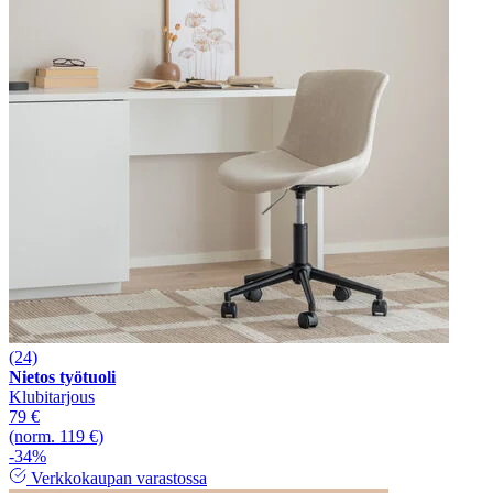
(24)
Nietos työtuoli
Klubitarjous
79 €
(norm. 119 €)
-34%
Verkkokaupan varastossa