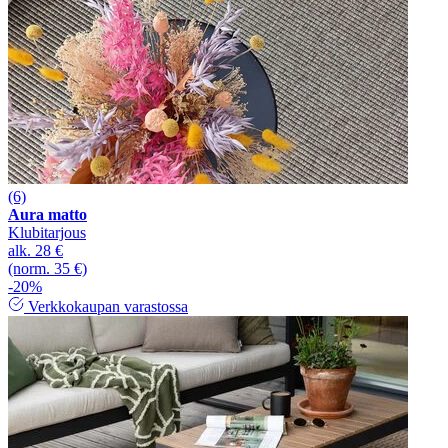
(6)
Aura matto
Klubitarjous
alk.
28 €
(norm. 35 €)
-20%
Verkkokaupan varastossa