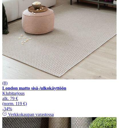
(8)
London matto sisä-/ulkokäyttöön
Klubitarjous
alk.
79 €
(norm. 119 €)
-34%
Verkkokaupan varastossa