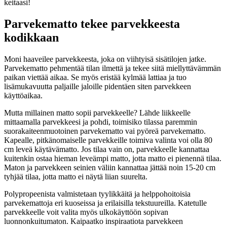
keitaasi!
Parvekematto tekee parvekkeesta
kodikkaan
Moni haaveilee parvekkeesta, joka on viihtyisä sisätilojen jatke.
Parvekematto pehmentää tilan ilmettä ja tekee siitä miellyttävämmän
paikan viettää aikaa. Se myös eristää kylmää lattiaa ja tuo
lisämukavuutta paljaille jaloille pidentäen siten parvekkeen
käyttöaikaa.
Mutta millainen matto sopii parvekkeelle? Lähde liikkeelle
mittaamalla parvekkeesi ja pohdi, toimisiko tilassa paremmin
suorakaiteenmuotoinen parvekematto vai pyöreä parvekematto.
Kapealle, pitkänomaiselle parvekkeille toimiva valinta voi olla 80
cm leveä käytävämatto. Jos tilaa vain on, parvekkeelle kannattaa
kuitenkin ostaa hieman leveämpi matto, jotta matto ei pienennä tilaa.
Maton ja parvekkeen seinien väliin kannattaa jättää noin 15-20 cm
tyhjää tilaa, jotta matto ei näytä liian suurelta.
Polypropeenista valmistetaan tyylikkäitä ja helppohoitoisia
parvekemattoja eri kuoseissa ja erilaisilla tekstuureilla. Katetulle
parvekkeelle voit valita myös ulkokäyttöön sopivan
luonnonkuitumaton. Kaipaatko inspiraatiota parvekkeen