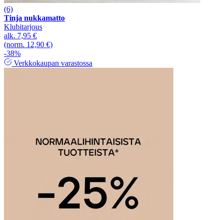
(6)
Tinja nukkamatto
Klubitarjous
alk.
7,95 €
(norm. 12,90 €)
-38%
Verkkokaupan varastossa