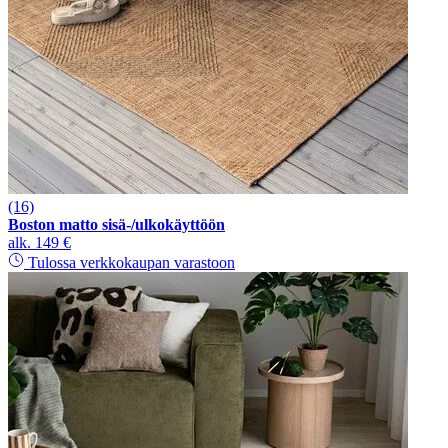
(16)
Boston matto sisä-/ulkokäyttöön
alk.
149 €
Tulossa verkkokaupan varastoon