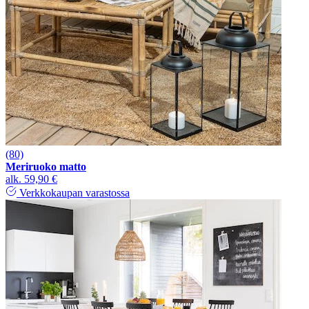
(80)
Meriruoko matto
alk.
59,90 €
Verkkokaupan varastossa