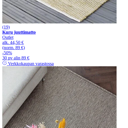
(19)
Kuru juuttimatto
Outlet
alk.
44,50 €
(norm. 89 €)
-50%
30 pv alin 89 €
Verkkokaupan varastossa