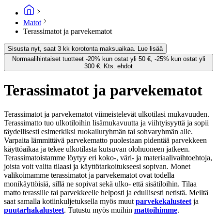
Matot
Terassimatot ja parvekematot
Sisusta nyt, saat 3 kk korotonta maksuaikaa. Lue lisää
Normaalihintaiset tuotteet -20% kun ostat yli 50 €, -25% kun ostat yli
300 €. Kts. ehdot
Terassimatot ja parvekematot
Terassimatot ja parvekematot viimeistelevät ulkotilasi mukavuuden.
Terassimatto tuo ulkotiloihin lisämukavuutta ja viihtyisyyttä ja sopii
täydellisesti esimerkiksi ruokailuryhmän tai sohvaryhmän alle.
Varpaita lämmittävä parvekematto puolestaan pidentää parvekkeen
käyttöaikaa ja tekee ulkotilasta kutsuvan olohuoneen jatkeen.
Terassimatoistamme löytyy eri koko-, väri- ja materiaalivaihtoehtoja,
joista voit valita tilaasi ja käyttötarkoitukseesi sopivan. Monet
valikoimamme terassimatot ja parvekematot ovat todella
monikäyttöisiä, sillä ne sopivat sekä ulko- että sisätiloihin. Tilaa
matto terassille tai parvekkeelle helposti ja edullisesti netistä. Meiltä
saat samalla kotiinkuljetuksella myös muut
parvekekalusteet
ja
puutarhakalusteet
. Tutustu myös muihin
mattoihimme
.