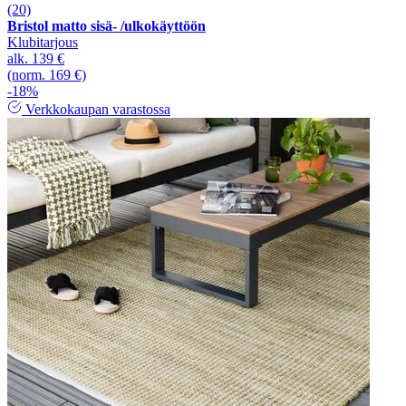
(20)
Bristol matto sisä- /ulkokäyttöön
Klubitarjous
alk.
139 €
(norm. 169 €)
-18%
Verkkokaupan varastossa