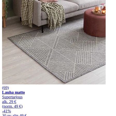
(69)
Lauha matto
Supertarjous
alk.
29 €
(norm. 49 €)
-41%
30 pv alin 49 €