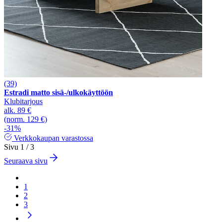
(39)
Estradi matto sisä-/ulkokäyttöön
Klubitarjous
alk.
89 €
(norm. 129 €)
-31%
Verkkokaupan varastossa
Sivu 1 / 3
Seuraava sivu
1
2
3