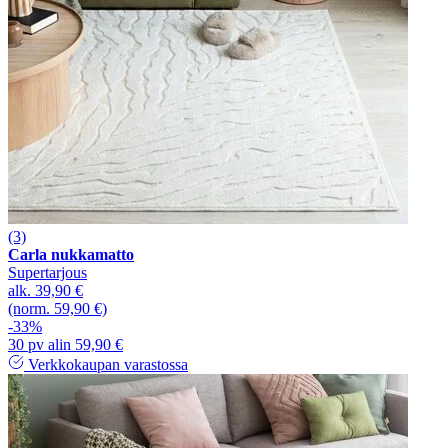
(3)
Carla nukkamatto
Supertarjous
alk.
39,90 €
(norm. 59,90 €)
-33%
30 pv alin 59,90 €
Verkkokaupan varastossa