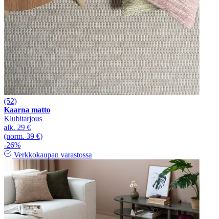
(52)
Kaarna matto
Klubitarjous
alk.
29 €
(norm. 39 €)
-26%
Verkkokaupan varastossa