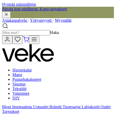
Hyppää pääsisältöön
Päivitä koti edullisesti. Katso tarjoukset!
Asiakaspalvelu
·
Yritysmyynti
·
Myymälät
Haku
Huonekalut
Matot
Puutarhakalusteet
Sisustus
Tekstiilit
Valaisimet
DIY
Blogi
Inspiraatiota
Uutuudet
Brändit
Tuotesarjat
Lahjakortti
Outlet
Tarjoukset