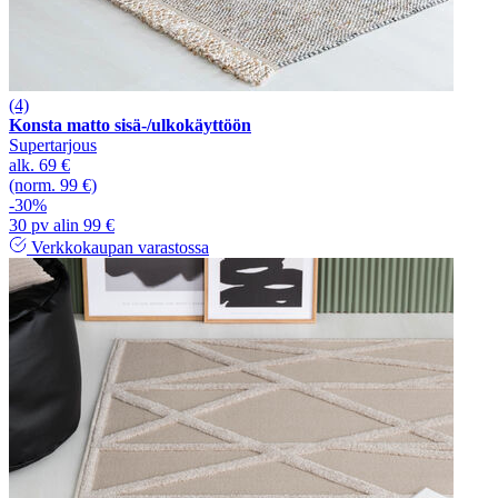
(4)
Konsta matto sisä-/ulkokäyttöön
Supertarjous
alk.
69 €
(norm. 99 €)
-30%
30 pv alin 99 €
Verkkokaupan varastossa