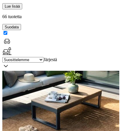
Lue lisää
66 tuotetta
Suodata
Järjestä