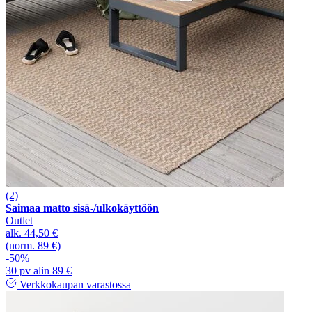
(2)
Saimaa matto sisä-/ulkokäyttöön
Outlet
alk.
44,50 €
(norm. 89 €)
-50%
30 pv alin 89 €
Verkkokaupan varastossa