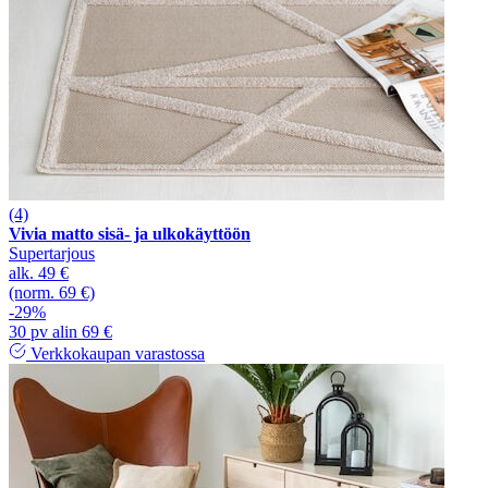
(4)
Vivia matto sisä- ja ulkokäyttöön
Supertarjous
alk.
49 €
(norm. 69 €)
-29%
30 pv alin 69 €
Verkkokaupan varastossa