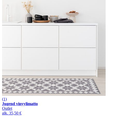
(1)
Jugend vinyylimatto
Outlet
alk.
35,50 €