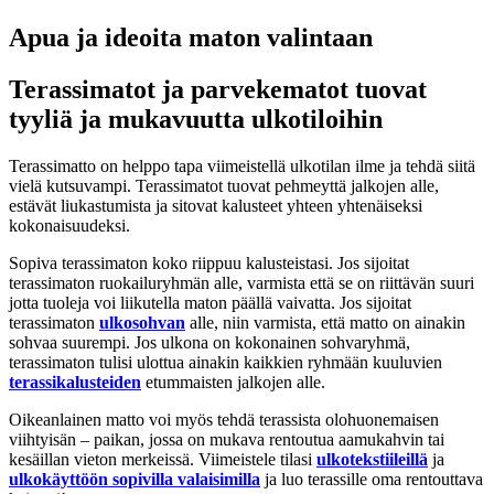
Apua ja ideoita maton valintaan
Terassimatot ja parvekematot tuovat
tyyliä ja mukavuutta ulkotiloihin
Terassimatto on helppo tapa viimeistellä ulkotilan ilme ja tehdä siitä
vielä kutsuvampi. Terassimatot tuovat pehmeyttä jalkojen alle,
estävät liukastumista ja sitovat kalusteet yhteen yhtenäiseksi
kokonaisuudeksi.
Sopiva terassimaton koko riippuu kalusteistasi. Jos sijoitat
terassimaton ruokailuryhmän alle, varmista että se on riittävän suuri
jotta tuoleja voi liikutella maton päällä vaivatta. Jos sijoitat
terassimaton
ulkosohvan
alle, niin varmista, että matto on ainakin
sohvaa suurempi. Jos ulkona on kokonainen sohvaryhmä,
terassimaton tulisi ulottua ainakin kaikkien ryhmään kuuluvien
terassikalusteiden
etummaisten jalkojen alle.
Oikeanlainen matto voi myös tehdä terassista olohuonemaisen
viihtyisän – paikan, jossa on mukava rentoutua aamukahvin tai
kesäillan vieton merkeissä. Viimeistele tilasi
ulkotekstiileillä
ja
ulkokäyttöön sopivilla valaisimilla
ja luo terassille oma rentouttava