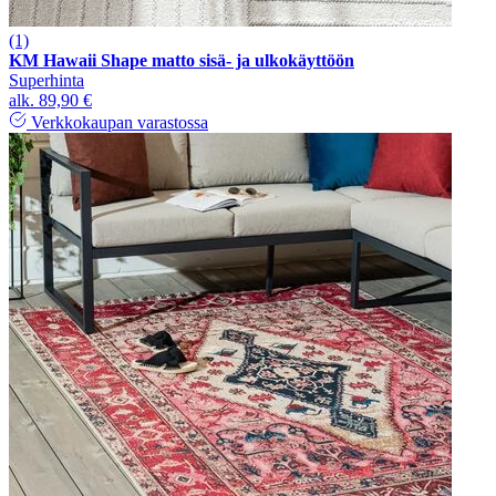
(1)
KM Hawaii Shape matto sisä- ja ulkokäyttöön
Superhinta
alk.
89,90 €
Verkkokaupan varastossa