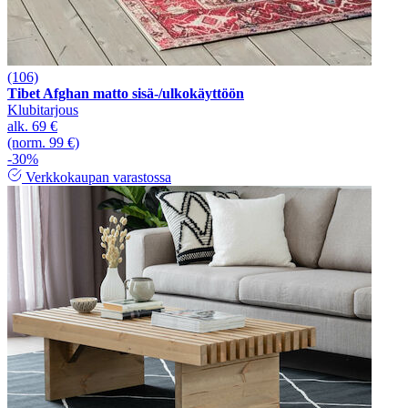
(106)
Tibet Afghan matto sisä-/ulkokäyttöön
Klubitarjous
alk.
69 €
(norm. 99 €)
-30%
Verkkokaupan varastossa