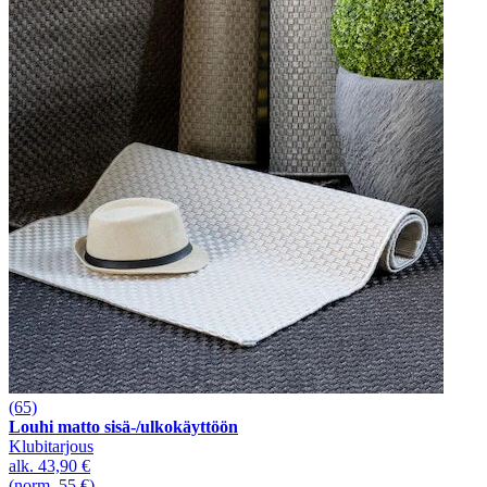
(65)
Louhi matto sisä-/ulkokäyttöön
Klubitarjous
alk.
43,90 €
(norm. 55 €)