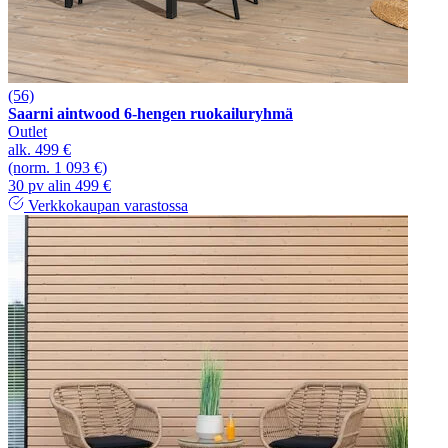
(56)
Saarni aintwood 6-hengen ruokailuryhmä
Outlet
alk.
499 €
(norm. 1 093 €)
30 pv alin 499 €
Verkkokaupan varastossa