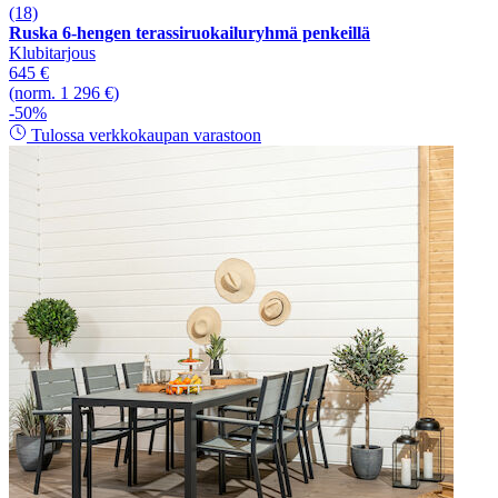
(18)
Ruska 6-hengen terassiruokailuryhmä penkeillä
Klubitarjous
645 €
(norm. 1 296 €)
-50%
Tulossa verkkokaupan varastoon