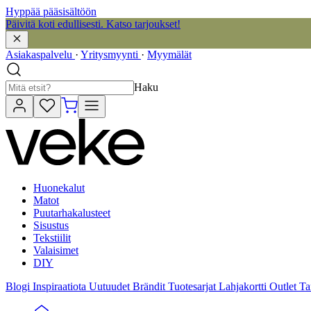
Hyppää pääsisältöön
Päivitä koti edullisesti. Katso tarjoukset!
Asiakaspalvelu
·
Yritysmyynti
·
Myymälät
Haku
Huonekalut
Matot
Puutarhakalusteet
Sisustus
Tekstiilit
Valaisimet
DIY
Blogi
Inspiraatiota
Uutuudet
Brändit
Tuotesarjat
Lahjakortti
Outlet
Ta