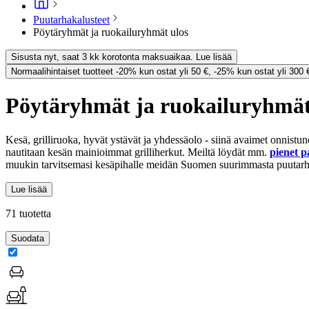
Puutarhakalusteet
Pöytäryhmät ja ruokailuryhmät ulos
Sisusta nyt, saat 3 kk korotonta maksuaikaa. Lue lisää
Normaalihintaiset tuotteet -20% kun ostat yli 50 €, -25% kun ostat yli 300 
Pöytäryhmät ja ruokailuryhmät
Kesä, grilliruoka, hyvät ystävät ja yhdessäolo - siinä avaimet onnist
nautitaan kesän mainioimmat grilliherkut. Meiltä löydät mm.
pienet p
muukin tarvitsemasi kesäpihalle meidän Suomen suurimmasta puutarh
Lue lisää
71 tuotetta
Suodata