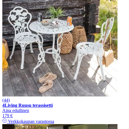
(44)
4Living Ruusu terassisetti
Aina edullinen
179 €
Verkkokaupan varastossa