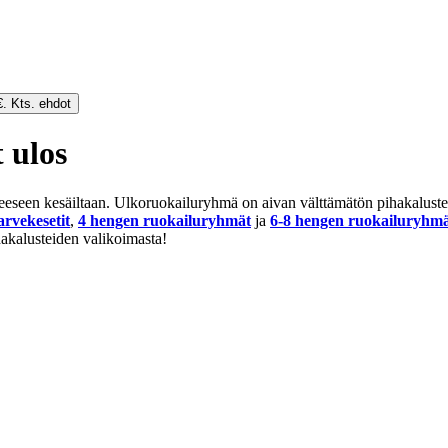
€. Kts. ehdot
 ulos
uneeseen kesäiltaan. Ulkoruokailuryhmä on aivan välttämätön pihakaluste
arvekesetit
,
4 hengen ruokailuryhmät
ja
6-8 hengen ruokailuryhm
akalusteiden valikoimasta!