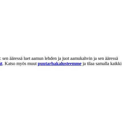
: sen ääressä luet aamun lehden ja juot aamukahvin ja sen ääressä
ät
. Katso myös muut
puutarhakalusteemme
ja tilaa samalla kaikki