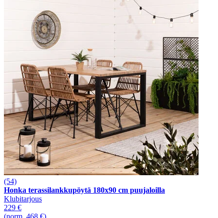
(54)
Honka terassilankkupöytä 180x90 cm puujaloilla
Klubitarjous
229 €
(norm. 468 €)