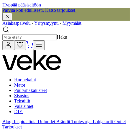
Hyppää pääsisältöön
Päivitä koti edullisesti. Katso tarjoukset!
Asiakaspalvelu
·
Yritysmyynti
·
Myymälät
Haku
Huonekalut
Matot
Puutarhakalusteet
Sisustus
Tekstiilit
Valaisimet
DIY
Blogi
Inspiraatiota
Uutuudet
Brändit
Tuotesarjat
Lahjakortti
Outlet
Tarjoukset