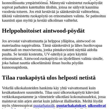
luonnollisuutta ympäristöönsä. Männystä valmistetut ruokapöydät
sopivat parhaiten katettuihin tiloihin, joissa ne säilyvät kauniina
vuodesta toiseen. Jos etsit kestävää ja säänkestävää vaihtoehtoa,
tiikistä valmistettu ruokapöytä on erinomainen valinta. Se patinoituu
kauniisti ajan myötä ja kestää ulkoilman vaihtelut.
Helppohoitoiset aintwood-pöydät
Jos arvostat vaivattomuutta ja helppoa ylläpitoa, aintwood on
materiaalina nappivalinta. Tämä säänkestävä ja lähes huoltovapaa
materiaali on muoviseosta, jonka pintakuviointi näyttää aidolta
puulta. Se kestää kosteutta, UV-säteilyä ja arjen käyttöä
erinomaisesti. Aintwood-ruokapöytä on täydellinen valinta sinulle,
joka haluat nauttia ulkoelämästä ilman huolta pöydän
kunnossapidosta.
Tilaa ruokapöytä ulos helposti netistä
Vekellä ulkokalusteiden hankinta käy yhtä vaivattomasti kuin
kesäkattauksen suunnittelu. Tilaa uusi ulkoruokapöytä kätevästi
verkkokaupastamme ja viimeistele ulkotilasi kokonaisuudeksi, jossa
maistuvat niin arjen ateriat kuin juhlavat illallisetkin. Meiltä löydät
myös yhteensopivat
puutarhatuolit
,
puutarhakatokset
,
ulkosohvat