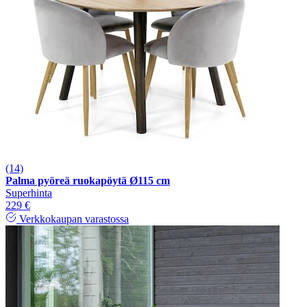
(14)
Palma pyöreä ruokapöytä Ø115 cm
Superhinta
229 €
Verkkokaupan varastossa