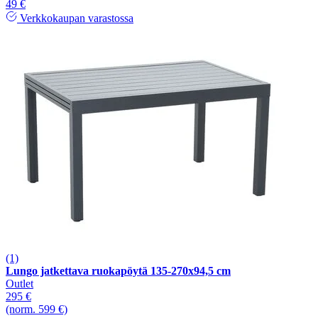
49 €
Verkkokaupan varastossa
(1)
Lungo jatkettava ruokapöytä 135-270x94,5 cm
Outlet
295 €
(norm. 599 €)