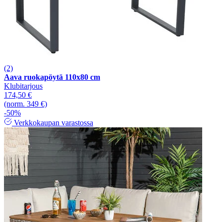
(2)
Aava ruokapöytä 110x80 cm
Klubitarjous
174,50 €
(norm. 349 €)
-50%
Verkkokaupan varastossa