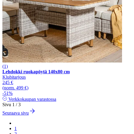
(1)
Lehdokki ruokapöytä 140x80 cm
Klubitarjous
245 €
(norm. 499 €)
-51%
Verkkokaupan varastossa
Sivu 1 / 3
Seuraava sivu
1
2