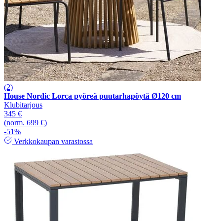
(2)
House Nordic Lorca pyöreä puutarhapöytä Ø120 cm
Klubitarjous
345 €
(norm. 699 €)
-51%
Verkkokaupan varastossa