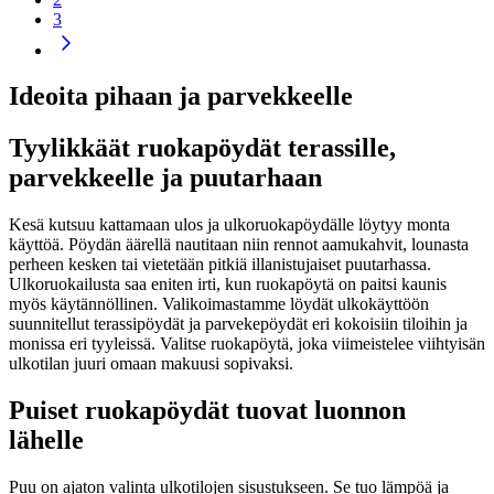
3
Ideoita pihaan ja parvekkeelle
Tyylikkäät ruokapöydät terassille,
parvekkeelle ja puutarhaan
Kesä kutsuu kattamaan ulos ja ulkoruokapöydälle löytyy monta
käyttöä. Pöydän äärellä nautitaan niin rennot aamukahvit, lounasta
perheen kesken tai vietetään pitkiä illanistujaiset puutarhassa.
Ulkoruokailusta saa eniten irti, kun ruokapöytä on paitsi kaunis
myös käytännöllinen. Valikoimastamme löydät ulkokäyttöön
suunnitellut terassipöydät ja parvekepöydät eri kokoisiin tiloihin ja
monissa eri tyyleissä. Valitse ruokapöytä, joka viimeistelee viihtyisän
ulkotilan juuri omaan makuusi sopivaksi.
Puiset ruokapöydät tuovat luonnon
lähelle
Puu on ajaton valinta ulkotilojen sisustukseen. Se tuo lämpöä ja