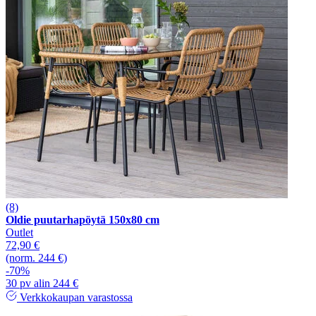
(8)
Oldie puutarhapöytä 150x80 cm
Outlet
72,90 €
(norm. 244 €)
-70%
30 pv alin 244 €
Verkkokaupan varastossa