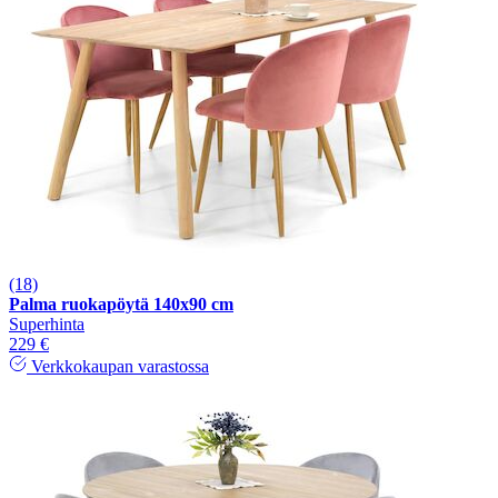
(18)
Palma ruokapöytä 140x90 cm
Superhinta
229 €
Verkkokaupan varastossa