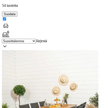
54 tuotetta
Suodata
Järjestä