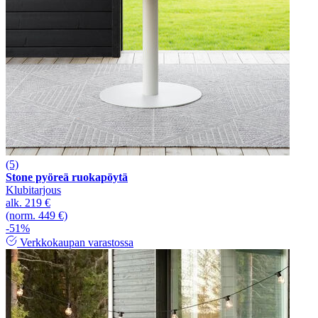
(5)
Stone pyöreä ruokapöytä
Klubitarjous
alk.
219 €
(norm. 449 €)
-51%
Verkkokaupan varastossa