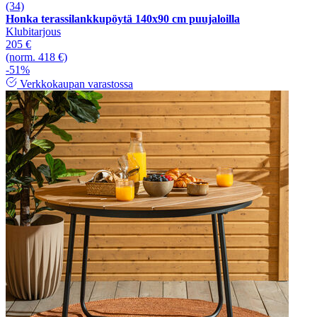
(34)
Honka terassilankkupöytä 140x90 cm puujaloilla
Klubitarjous
205 €
(norm. 418 €)
-51%
Verkkokaupan varastossa