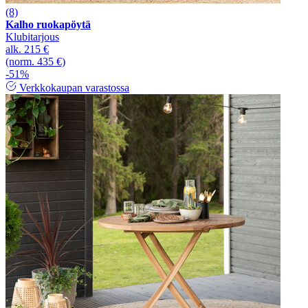
(8)
Kalho ruokapöytä
Klubitarjous
alk.
215 €
(norm. 435 €)
-51%
Verkkokaupan varastossa