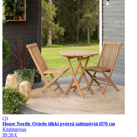
(3)
House Nordic Oviedo tiikki pyöreä taittopöytä Ø70 cm
Klubitarjous
99,50 €