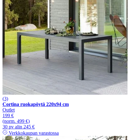
(3)
Cortina ruokapöytä 220x94 cm
Outlet
199 €
(norm. 499 €)
30 pv alin 245 €
Verkkokaupan varastossa