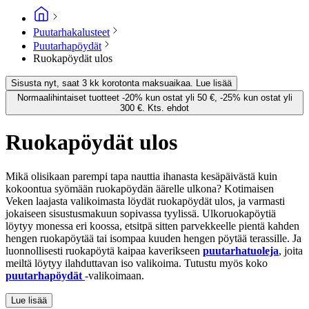
Puutarhakalusteet
Puutarhapöydät
Ruokapöydät ulos
Sisusta nyt, saat 3 kk korotonta maksuaikaa. Lue lisää
Normaalihintaiset tuotteet -20% kun ostat yli 50 €, -25% kun ostat yli
300 €. Kts. ehdot
Ruokapöydät ulos
Mikä olisikaan parempi tapa nauttia ihanasta kesäpäivästä kuin
kokoontua syömään ruokapöydän äärelle ulkona? Kotimaisen
Veken laajasta valikoimasta löydät ruokapöydät ulos, ja varmasti
jokaiseen sisustusmakuun sopivassa tyylissä. Ulkoruokapöytiä
löytyy monessa eri koossa, etsitpä sitten parvekkeelle pientä kahden
hengen ruokapöytää tai isompaa kuuden hengen pöytää terassille. Ja
luonnollisesti ruokapöytä kaipaa kaverikseen
puutarhatuoleja
, joita
meiltä löytyy ilahduttavan iso valikoima. Tutustu myös koko
puutarhapöydät
-valikoimaan.
Lue lisää