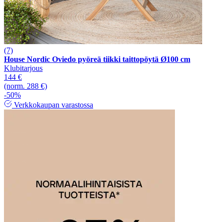
(7)
House Nordic Oviedo pyöreä tiikki taittopöytä Ø100 cm
Klubitarjous
144 €
(norm. 288 €)
-50%
Verkkokaupan varastossa