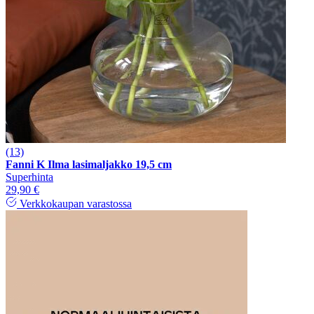
(13)
Fanni K Ilma lasimaljakko 19,5 cm
Superhinta
29,90 €
Verkkokaupan varastossa