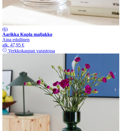
(6)
Aarikka Kupla maljakko
Aina edullinen
alk.
47,95 €
Verkkokaupan varastossa