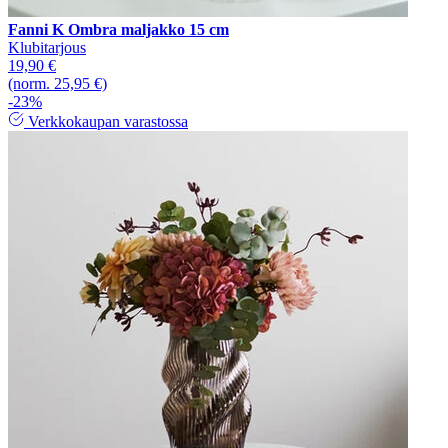
Fanni K Ombra maljakko 15 cm
Klubitarjous
19,90 €
(norm. 25,95 €)
-23%
Verkkokaupan varastossa