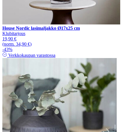
House Nordic lasimaljakko Ø17x25 cm
Klubitarjous
19,90 €
(norm. 34,90 €)
-43%
Verkkokaupan varastossa