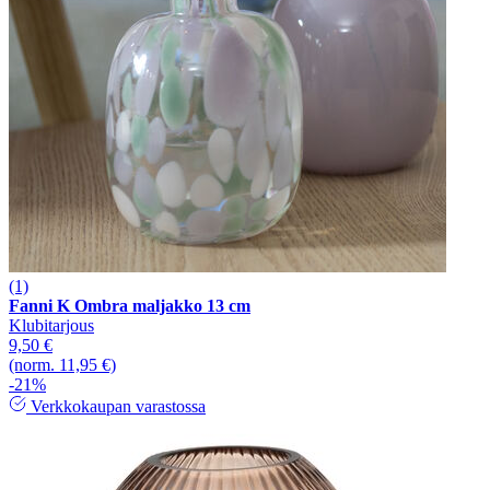
(1)
Fanni K Ombra maljakko 13 cm
Klubitarjous
9,50 €
(norm. 11,95 €)
-21%
Verkkokaupan varastossa