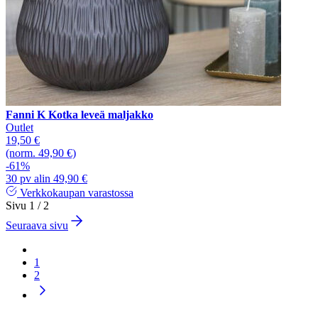
Fanni K Kotka leveä maljakko
Outlet
19,50 €
(norm. 49,90 €)
-61%
30 pv alin 49,90 €
Verkkokaupan varastossa
Sivu 1 / 2
Seuraava sivu
1
2