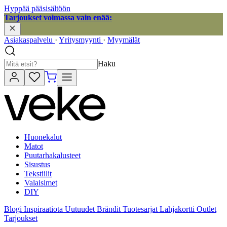
Hyppää pääsisältöön
Tarjoukset voimassa vain enää:
Asiakaspalvelu
·
Yritysmyynti
·
Myymälät
Haku
Huonekalut
Matot
Puutarhakalusteet
Sisustus
Tekstiilit
Valaisimet
DIY
Blogi
Inspiraatiota
Uutuudet
Brändit
Tuotesarjat
Lahjakortti
Outlet
Tarjoukset