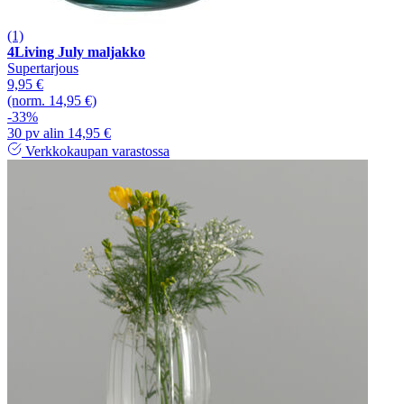
(1)
4Living July maljakko
Supertarjous
9,95 €
(norm. 14,95 €)
-33%
30 pv alin 14,95 €
Verkkokaupan varastossa