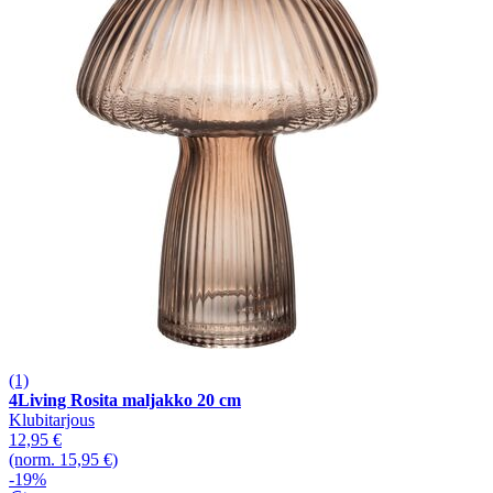
(1)
4Living Rosita maljakko 20 cm
Klubitarjous
12,95 €
(norm. 15,95 €)
-19%