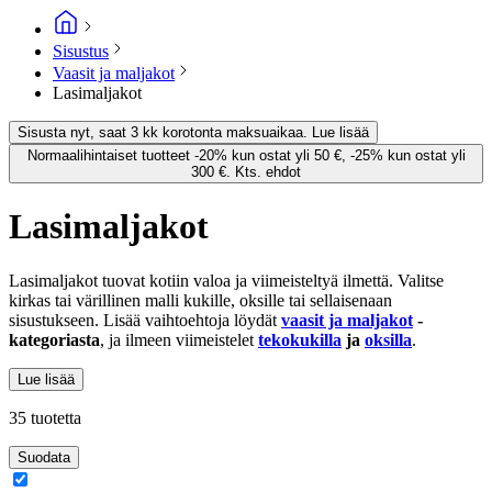
Sisustus
Vaasit ja maljakot
Lasimaljakot
Sisusta nyt, saat 3 kk korotonta maksuaikaa. Lue lisää
Normaalihintaiset tuotteet -20% kun ostat yli 50 €, -25% kun ostat yli
300 €. Kts. ehdot
Lasimaljakot
Lasimaljakot tuovat kotiin valoa ja viimeisteltyä ilmettä. Valitse
kirkas tai värillinen malli kukille, oksille tai sellaisenaan
sisustukseen. Lisää vaihtoehtoja löydät
vaasit ja maljakot
-
kategoriasta
, ja ilmeen viimeistelet
tekokukilla
ja
oksilla
.
Lue lisää
35 tuotetta
Suodata