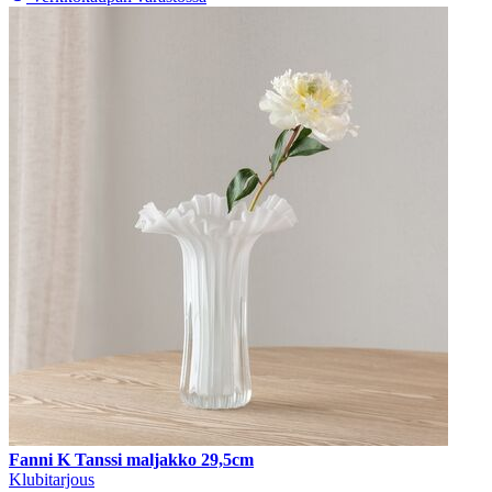
Fanni K Tanssi maljakko 29,5cm
Klubitarjous