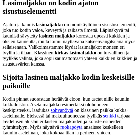
Lasimaljakko on kodin ajaton
sisustuselementti
Ajaton ja kaunis
lasimaljakko
on monikäyttöinen sisustuselementti,
joka tuo kotiin valoa, keveyttä ja raikasta ilmettä. Läpinäkyvä tai
kauniisti sävytetty
lasinen maljakko
korostaa upeasti kukkien ja
oksien kauneutta, mutta toimii näyttävänä katseenvangitsijana myös
sellaisenaan. Valikoimastamme löydät lasimaljakot moneen eri
tyyliin ja tilaan. Klassinen
kirkas lasimaljakko
on turvallinen ja
tyylikäs valinta, joka sopii saumattomasti yhteen kaikkien kukkien ja
sisustusvärien kanssa.
Sijoita lasinen maljakko kodin keskeisille
paikoille
Kodin pinnat suorastaan heräävät eloon, kun asetat niille kauniin
kukkaloiston. Aseta maljakko esimerkiksi olohuoneen
keskipisteeksi, laadukas
sohvapöytä
on klassinen paikka kukka-
asetelmalle. Eteisessä tai makuuhuoneessa tyylikäs
senkki
tarjoaa
täydellisen alustan erilaisten maljakoiden ja koriste-esineiden
ryhmittelyyn. Myös näyttävä
ruokapöytä
ansaitsee keskelleen
kauniin asetelman, joka kokoaa tilan ja perheen yhteen.