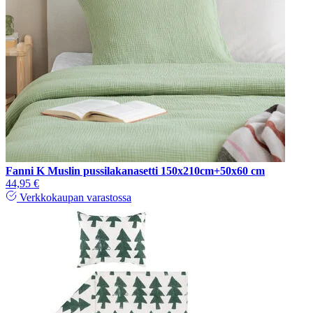
Fanni K Muslin pussilakanasetti 150x210cm+50x60 cm
44,95 €
Verkkokaupan varastossa