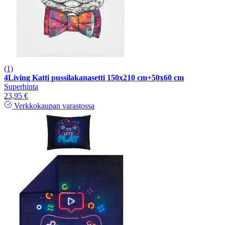
(1)
4Living Katti pussilakanasetti 150x210 cm+50x60 cm
Superhinta
23,95 €
Verkkokaupan varastossa