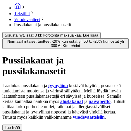
Tekstiilit
Vuodevaatteet
Pussilakanat ja pussilakanasetit
Sisusta nyt, saat 3 kk korotonta maksuaikaa. Lue lisää
Normaalihintaiset tuotteet -20% kun ostat yli 50 €, -25% kun ostat yli
300 €. Kts. ehdot
Pussilakanat ja
pussilakanasetit
Laadukas pussilakana ja
tyynyliina
kestävät käyttöä, pesua sekä
tuulettamista muotonsa ja värinsä säilyttäen. Meiltä löydät hyvän
laatusuhteen pussilakanasettejä eri sävyissä ja kuoseissa. Samalla
kertaa kannattaa hankkia myös
aluslakanat
ja
päiväpeitto
. Tutustu
ja tilaa koko perheelle uudet, raikkaat ja allergiaystävälliset
pussilakanat ja tyynyliinat nopeasti ja kätevästi yhdellä kertaa.
Tutustu myös kaikkiin valikoimamme
vuodevaatteisiin
.
Lue lisää