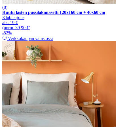
(8)
Ruutu lasten pussilakanasetti 120x160 cm + 40x60 cm
Klubitarjous
alk.
19 €
(norm. 39,90 €)
-52%
Verkkokaupan varastossa