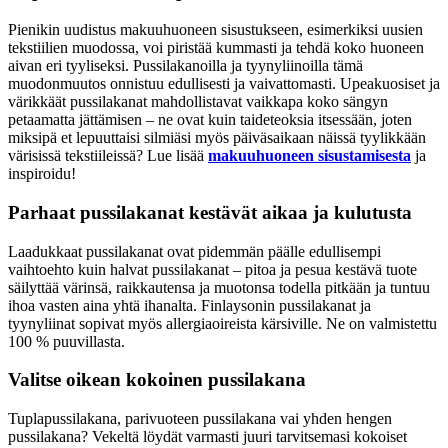
Pienikin uudistus makuuhuoneen sisustukseen, esimerkiksi uusien
tekstiilien muodossa, voi piristää kummasti ja tehdä koko huoneen
aivan eri tyyliseksi. Pussilakanoilla ja tyynyliinoilla tämä
muodonmuutos onnistuu edullisesti ja vaivattomasti. Upeakuosiset ja
värikkäät pussilakanat mahdollistavat vaikkapa koko sängyn
petaamatta jättämisen – ne ovat kuin taideteoksia itsessään, joten
miksipä et lepuuttaisi silmiäsi myös päiväsaikaan näissä tyylikkään
värisissä tekstiileissä? Lue lisää
makuuhuoneen sisustamisesta
ja
inspiroidu!
Parhaat pussilakanat kestävät aikaa ja kulutusta
Laadukkaat pussilakanat ovat pidemmän päälle edullisempi
vaihtoehto kuin halvat pussilakanat – pitoa ja pesua kestävä tuote
säilyttää värinsä, raikkautensa ja muotonsa todella pitkään ja tuntuu
ihoa vasten aina yhtä ihanalta. Finlaysonin pussilakanat ja
tyynyliinat sopivat myös allergiaoireista kärsiville. Ne on valmistettu
100 % puuvillasta.
Valitse oikean kokoinen pussilakana
Tuplapussilakana, parivuoteen pussilakana vai yhden hengen
pussilakana? Vekeltä löydät varmasti juuri tarvitsemasi kokoiset