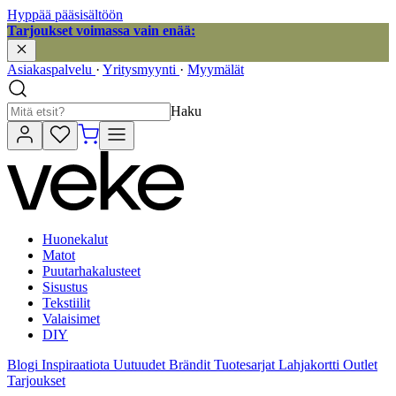
Hyppää pääsisältöön
Tarjoukset voimassa vain enää:
Asiakaspalvelu
·
Yritysmyynti
·
Myymälät
Haku
Huonekalut
Matot
Puutarhakalusteet
Sisustus
Tekstiilit
Valaisimet
DIY
Blogi
Inspiraatiota
Uutuudet
Brändit
Tuotesarjat
Lahjakortti
Outlet
Tarjoukset