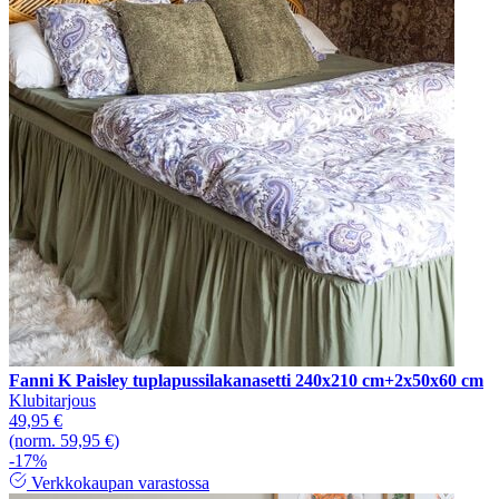
Fanni K Paisley tuplapussilakanasetti 240x210 cm+2x50x60 cm
Klubitarjous
49,95 €
(norm. 59,95 €)
-17%
Verkkokaupan varastossa