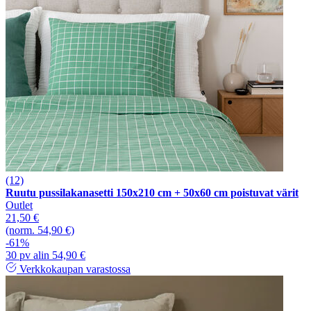
(12)
Ruutu pussilakanasetti 150x210 cm + 50x60 cm poistuvat värit
Outlet
21,50 €
(norm. 54,90 €)
-61%
30 pv alin 54,90 €
Verkkokaupan varastossa