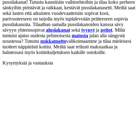
pussilakanat! Tutustu kauniisiin vaihtoehtoihin ja tilaa koko perheen
sänkyihin piristävät ja raikkaat, kestävät pussilakanasetit. Meiltä saat
sekä lasten että aikuisten vuodevaatteisiin sopivat koot,
parivuoteeseen on tarjolla myös tuplaleveään peitteeseen sopivia
pussilakanoita. Tilaathan samalla pussilakanoiden kanssa sävy
sävyyn yhteensopivat
aluslakanat
sekä
tyynyt
ja
peitot
. Miltä
tuntuisi ajatus uudesta pehmoisesta
matosta
jalan alla sängystä
noustessa? Tutustu
nukkamatto
valikoimaamme ja tilaa mieleisesi
tuotteet näppärästi kotiisi. Meiltä saat reilusti maksuaikaa ja
halutessasi myös kotiinkuljetuksen kaikille ostoksille.
Kysymyksiä ja vastauksia