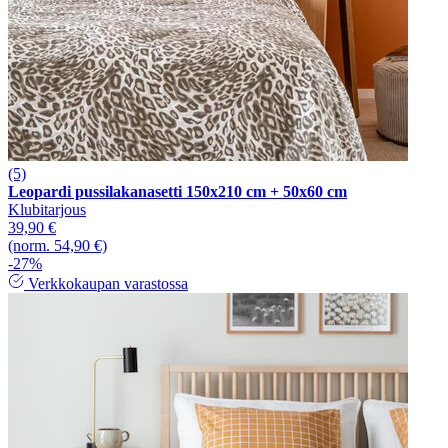
(5)
Leopardi pussilakanasetti 150x210 cm + 50x60 cm
Klubitarjous
39,90 €
(norm. 54,90 €)
-27%
Verkkokaupan varastossa