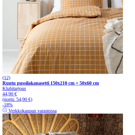
(12)
Ruutu pussilakanasetti 150x210 cm + 50x60 cm
Klubitarjous
44,90 €
(norm. 54,90 €)
-18%
Verkkokaupan varastossa