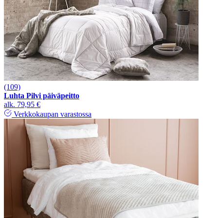
(109)
Luhta Pilvi päiväpeitto
alk.
79,95 €
Verkkokaupan varastossa