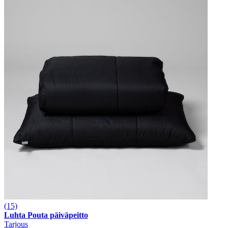
(15)
Luhta Pouta päiväpeitto
Tarjous