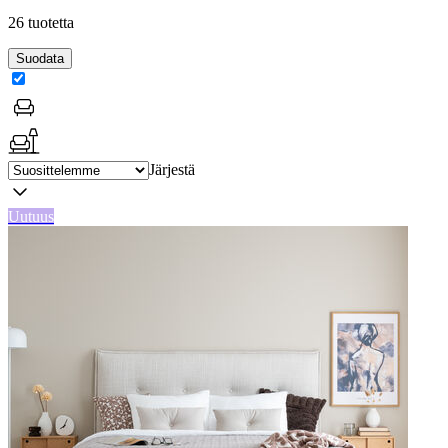
26 tuotetta
Suodata
Järjestä
Uutuus