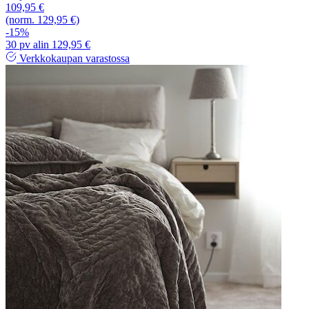
109,95 €
(norm. 129,95 €)
-15%
30 pv alin 129,95 €
Verkkokaupan varastossa