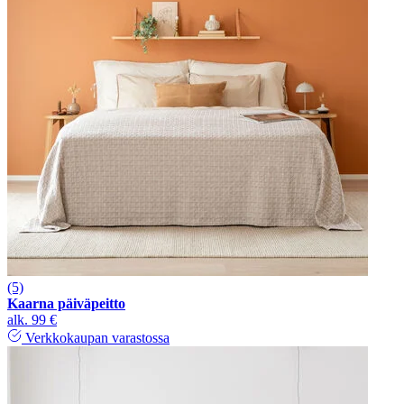
(5)
Kaarna päiväpeitto
alk.
99 €
Verkkokaupan varastossa