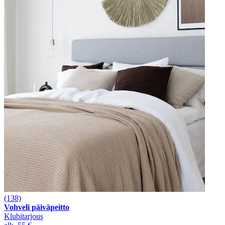
(138)
Vohveli päiväpeitto
Klubitarjous