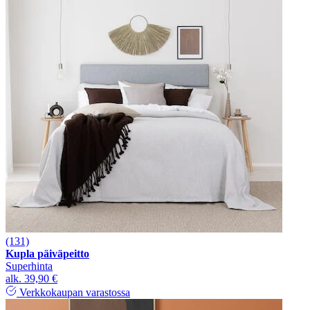
(131)
Kupla päiväpeitto
Superhinta
alk.
39,90 €
Verkkokaupan varastossa