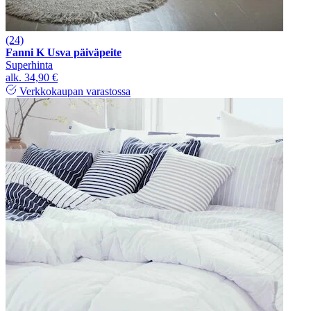
(24)
Fanni K Usva päiväpeite
Superhinta
alk.
34,90 €
Verkkokaupan varastossa