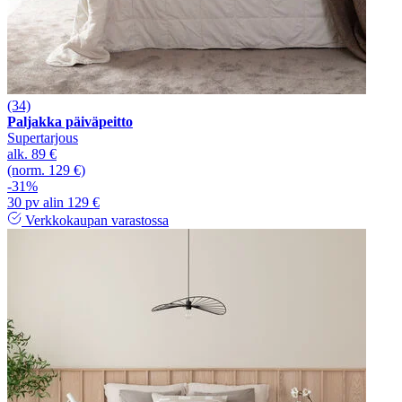
(34)
Paljakka päiväpeitto
Supertarjous
alk.
89 €
(norm. 129 €)
-31%
30 pv alin 129 €
Verkkokaupan varastossa