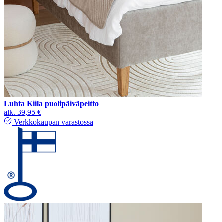
Luhta Kiila puolipäiväpeitto
alk.
39,95 €
Verkkokaupan varastossa