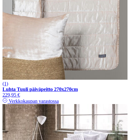
(1)
Luhta Tuuli päiväpeitto 270x270cm
229,95 €
Verkkokaupan varastossa