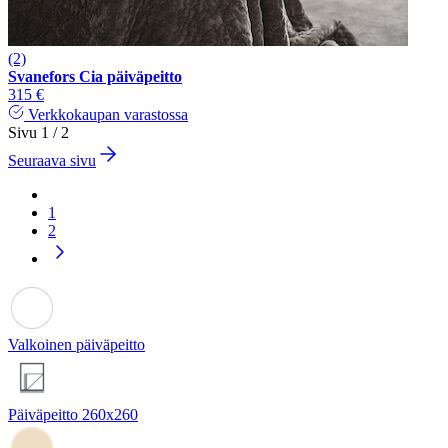
(2)
Svanefors Cia päiväpeitto
315 €
Verkkokaupan varastossa
Sivu 1 / 2
Seuraava sivu
1
2
Valkoinen päiväpeitto
Päiväpeitto 260x260