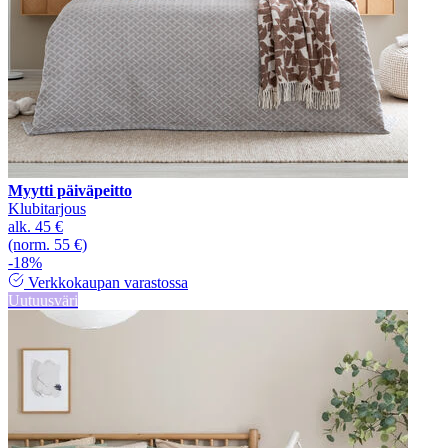
Myytti päiväpeitto
Klubitarjous
alk.
45 €
(norm. 55 €)
-18%
Verkkokaupan varastossa
Uutuusväri