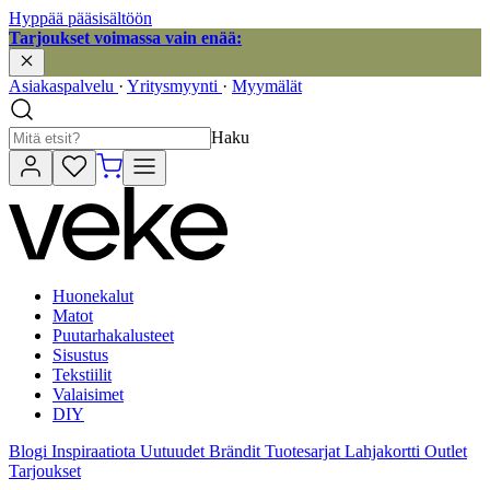
Hyppää pääsisältöön
Tarjoukset voimassa vain enää:
Asiakaspalvelu
·
Yritysmyynti
·
Myymälät
Haku
Huonekalut
Matot
Puutarhakalusteet
Sisustus
Tekstiilit
Valaisimet
DIY
Blogi
Inspiraatiota
Uutuudet
Brändit
Tuotesarjat
Lahjakortti
Outlet
Tarjoukset