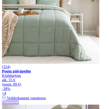
(324)
Pouta päiväpeitto
Klubitarjous
alk.
55 €
(norm. 89 €)
-38%
+4
Verkkokaupan varastossa
Uutuusväri