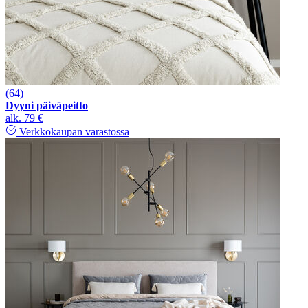
(64)
Dyyni päiväpeitto
alk.
79 €
Verkkokaupan varastossa