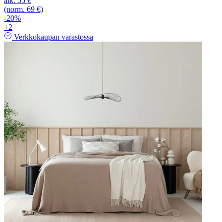
alk.
55 €
(norm. 69 €)
-20%
+2
Verkkokaupan varastossa