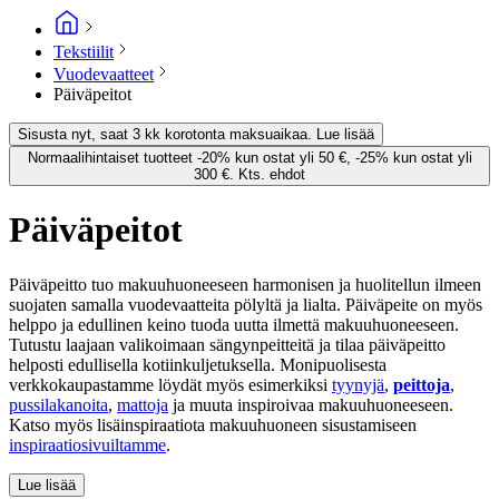
Tekstiilit
Vuodevaatteet
Päiväpeitot
Sisusta nyt, saat 3 kk korotonta maksuaikaa. Lue lisää
Normaalihintaiset tuotteet -20% kun ostat yli 50 €, -25% kun ostat yli
300 €. Kts. ehdot
Päiväpeitot
Päiväpeitto tuo makuuhuoneeseen harmonisen ja huolitellun ilmeen
suojaten samalla vuodevaatteita pölyltä ja lialta. Päiväpeite on myös
helppo ja edullinen keino tuoda uutta ilmettä makuuhuoneeseen.
Tutustu laajaan valikoimaan sängynpeitteitä ja tilaa päiväpeitto
helposti edullisella kotiinkuljetuksella. Monipuolisesta
verkkokaupastamme löydät myös esimerkiksi
tyynyjä
,
peittoja
,
pussilakanoita
,
mattoja
ja muuta inspiroivaa makuuhuoneeseen.
Katso myös lisäinspiraatiota makuuhuoneen sisustamiseen
inspiraatiosivuiltamme
.
Lue lisää