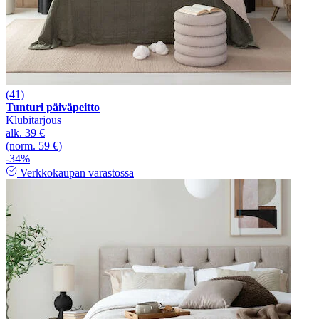
(41)
Tunturi päiväpeitto
Klubitarjous
alk.
39 €
(norm. 59 €)
-34%
Verkkokaupan varastossa