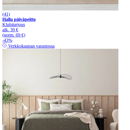
(41)
Halla päiväpeitto
Klubitarjous
alk.
39 €
(norm. 69 €)
-43%
Verkkokaupan varastossa