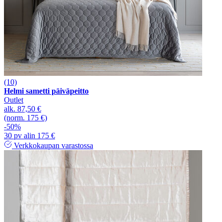
(10)
Helmi sametti päiväpeitto
Outlet
alk.
87,50 €
(norm. 175 €)
-50%
30 pv alin 175 €
Verkkokaupan varastossa