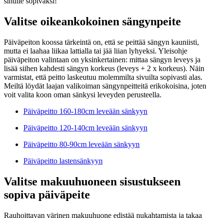
sinulle sopivaksi!
Valitse oikeankokoinen sängynpeite
Päiväpeiton koossa tärkeintä on, että se peittää sängyn kauniisti,
mutta ei laahaa liikaa lattialla tai jää liian lyhyeksi. Yleisohje
päiväpeiton valintaan on yksinkertainen: mittaa sängyn leveys ja
lisää siihen kahdesti sängyn korkeus (leveys + 2 x korkeus). Näin
varmistat, että peitto laskeutuu molemmilta sivuilta sopivasti alas.
Meiltä löydät laajan valikoiman sängynpeitteitä erikokoisina, joten
voit valita koon oman sänkysi leveyden perusteella.
Päiväpeitto 160-180cm leveään sänkyyn
Päiväpeitto 120-140cm leveään sänkyyn
Päiväpeitto 80-90cm leveään sänkyyn
Päiväpeitto lastensänkyyn
Valitse makuuhuoneen sisustukseen
sopiva päiväpeite
Rauhoittavan värinen makuuhuone edistää nukahtamista ja takaa