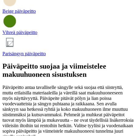
Beige päiväpeitto
Vihreä päiväpeitto
Parisängyn päiväpeitto
Päiväpeitto suojaa ja viimeistelee
makuuhuoneen sisustuksen
Päiväpeitto antaa tavalliselle sängylle sekä suojaa että siisteyttä,
mutta erilaisilla materiaaleilla ja väreillä saat makuuhuoneeseen
myös näyttävyyttä. Päiväpeite pitävät pölyn ja lian poissa
vuodevaatteista ja sängyn puhtaana ja raikkaana. Sen avulla
sänkyyn saa hetkessä ryhtiä ja koko makuuhuoneen ilme muuttuu
siistimmäksi ja kutsuvammaksi. Pehmeät ja muhkeat päiväpeitot
tuovat myös lämpöä ja mukavuutta – ne ovat täydellisiä lisäkerroksia
viileisiin iltoihin tai rentoihin hetkiin. Valitse tyyliisi ja vuodenaikaan
sopiva päiväpeitto ja viimeistele makuuhuoneesi tunnelma juuri