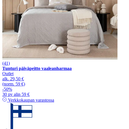
(41)
Tunturi päiväpeitto vaaleanharmaa
Outlet
alk.
29,50 €
(norm. 59 €)
-50%
30 pv alin 59 €
Verkkokaupan varastossa