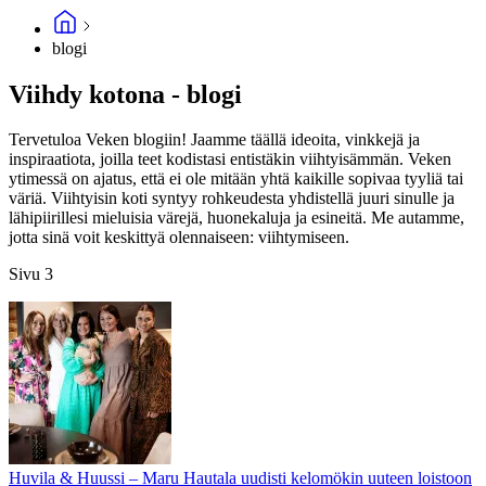
blogi
Viihdy kotona - blogi
Tervetuloa Veken blogiin! Jaamme täällä ideoita, vinkkejä ja
inspiraatiota, joilla teet kodistasi entistäkin viihtyisämmän. Veken
ytimessä on ajatus, että ei ole mitään yhtä kaikille sopivaa tyyliä tai
väriä. Viihtyisin koti syntyy rohkeudesta yhdistellä juuri sinulle ja
lähipiirillesi mieluisia värejä, huonekaluja ja esineitä. Me autamme,
jotta sinä voit keskittyä olennaiseen: viihtymiseen.
Sivu 3
Huvila & Huussi – Maru Hautala uudisti kelomökin uuteen loistoon