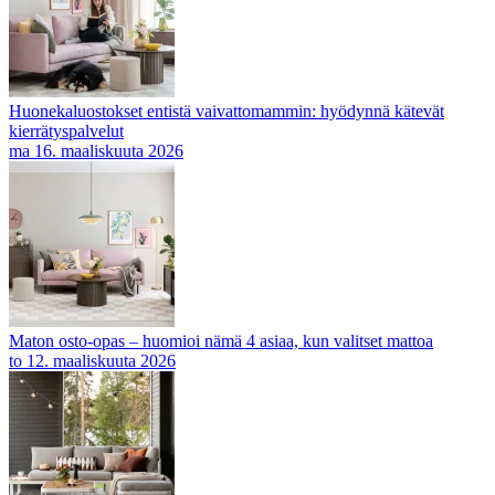
Huonekaluostokset entistä vaivattomammin: hyödynnä kätevät
kierrätyspalvelut
ma 16. maaliskuuta 2026
Maton osto-opas – huomioi nämä 4 asiaa, kun valitset mattoa
to 12. maaliskuuta 2026