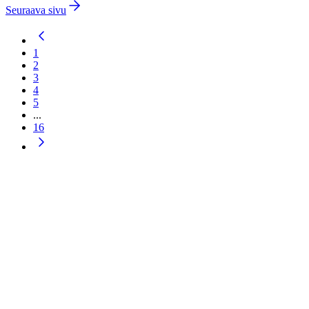
Seuraava sivu
1
2
3
4
5
...
16