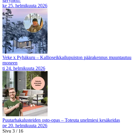
sävyisen?
ke 25. helmikuuta 2026
Veke x Pyhäkuru – Kallioseikkailupuiston päärakennus muuntautuu
moneen
ti 24. helmikuuta 2026
Puutarhakalusteiden osto-opas – Toteuta unelmiesi kesäkeidas
pe 20. helmikuuta 2026
Sivu 3 / 16