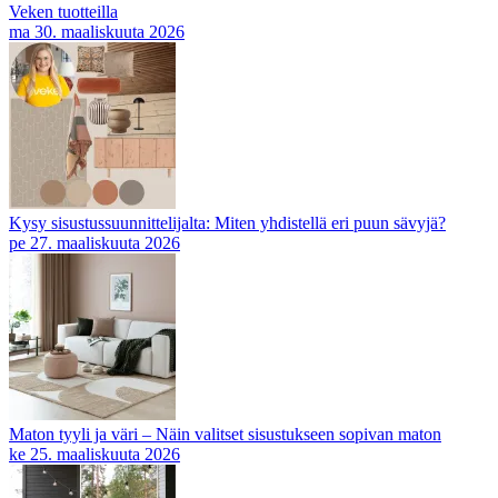
Veken tuotteilla
ma 30. maaliskuuta 2026
Kysy sisustussuunnittelijalta: Miten yhdistellä eri puun sävyjä?
pe 27. maaliskuuta 2026
Maton tyyli ja väri – Näin valitset sisustukseen sopivan maton
ke 25. maaliskuuta 2026