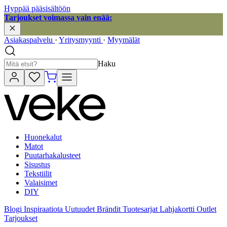
Hyppää pääsisältöön
Tarjoukset voimassa vain enää:
Asiakaspalvelu
·
Yritysmyynti
·
Myymälät
Haku
Huonekalut
Matot
Puutarhakalusteet
Sisustus
Tekstiilit
Valaisimet
DIY
Blogi
Inspiraatiota
Uutuudet
Brändit
Tuotesarjat
Lahjakortti
Outlet
Tarjoukset