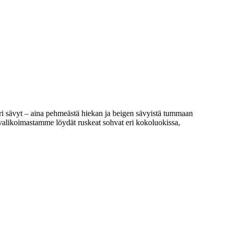
ri sävyt – aina pehmeästä hiekan ja beigen sävyistä tummaan
a valikoimastamme löydät ruskeat sohvat eri kokoluokissa,