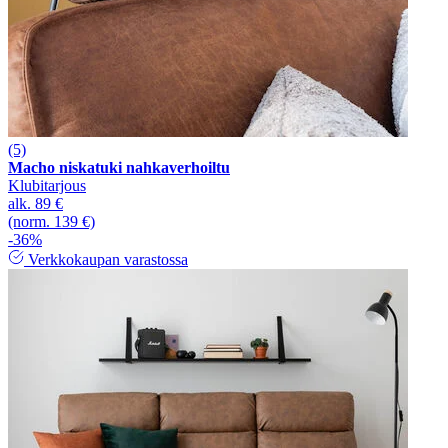
(5)
Macho niskatuki nahkaverhoiltu
Klubitarjous
alk.
89 €
(norm. 139 €)
-36%
Verkkokaupan varastossa