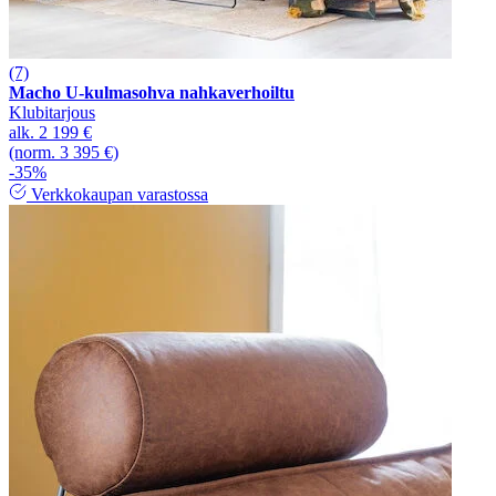
(7)
Macho U-kulmasohva nahkaverhoiltu
Klubitarjous
alk.
2 199 €
(norm. 3 395 €)
-35%
Verkkokaupan varastossa