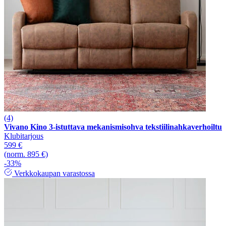
(4)
Vivano Kino 3-istuttava mekanismisohva tekstiilinahkaverhoiltu
Klubitarjous
599 €
(norm. 895 €)
-33%
Verkkokaupan varastossa