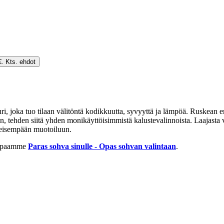
€. Kts. ehdot
, joka tuo tilaan välitöntä kodikkuutta, syvyyttä ja lämpöä. Ruskean e
hin, tehden siitä yhden monikäyttöisimmistä kalustevalinnoista. Laajast
nteisempään muotoiluun.
 oppaamme
Paras sohva sinulle - Opas sohvan valintaan
.