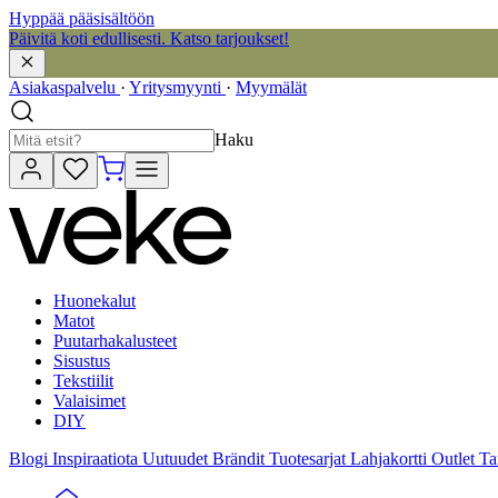
Hyppää pääsisältöön
Päivitä koti edullisesti. Katso tarjoukset!
Asiakaspalvelu
·
Yritysmyynti
·
Myymälät
Haku
Huonekalut
Matot
Puutarhakalusteet
Sisustus
Tekstiilit
Valaisimet
DIY
Blogi
Inspiraatiota
Uutuudet
Brändit
Tuotesarjat
Lahjakortti
Outlet
Ta