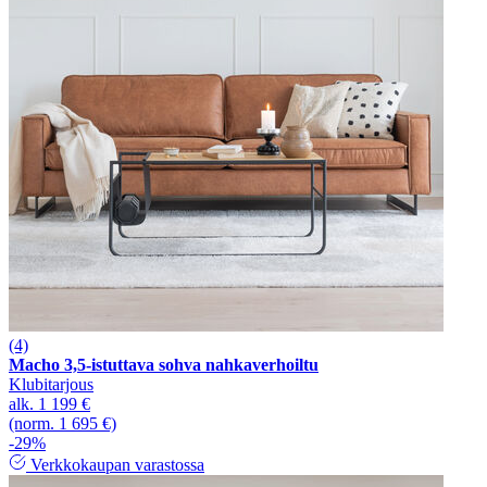
(4)
Macho 3,5-istuttava sohva nahkaverhoiltu
Klubitarjous
alk.
1 199 €
(norm. 1 695 €)
-29%
Verkkokaupan varastossa