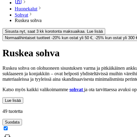
Huonekalut
Sohvat
Ruskea sohva
Sisusta nyt, saat 3 kk korotonta maksuaikaa. Lue lisää
Normaalihintaiset tuotteet -20% kun ostat yli 50 €, -25% kun ostat yli 300 
Ruskea sohva
Ruskea sohva on olohuoneen sisustuksen varma ja pitkäikäinen ankkuri
suklaaseen ja konjakkiin – ovat helposti yhdisteltävissä muihin värei
materiaaleissa ja tyyleissä aina skandinaavisesta minimalismista peri
Katso myös kaikki valikoimamme
sohvat
ja ota tarvittaessa avuksi
Lue lisää
49 tuotetta
Suodata