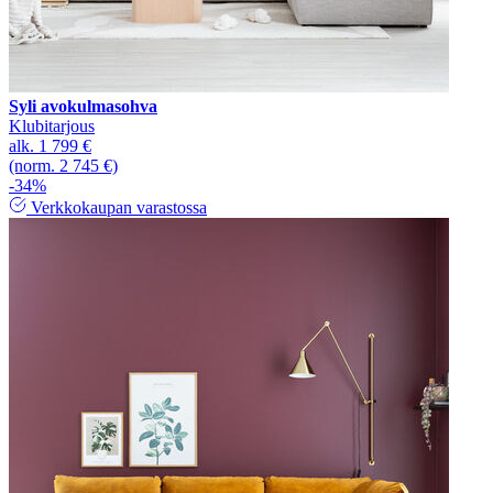
Syli avokulmasohva
Klubitarjous
alk.
1 799 €
(norm. 2 745 €)
-34%
Verkkokaupan varastossa