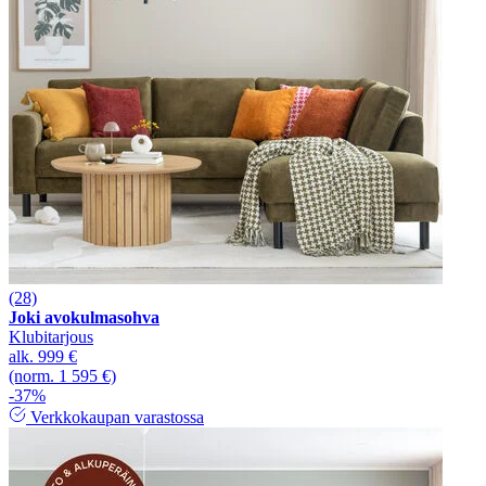
(28)
Joki avokulmasohva
Klubitarjous
alk.
999 €
(norm. 1 595 €)
-37%
Verkkokaupan varastossa