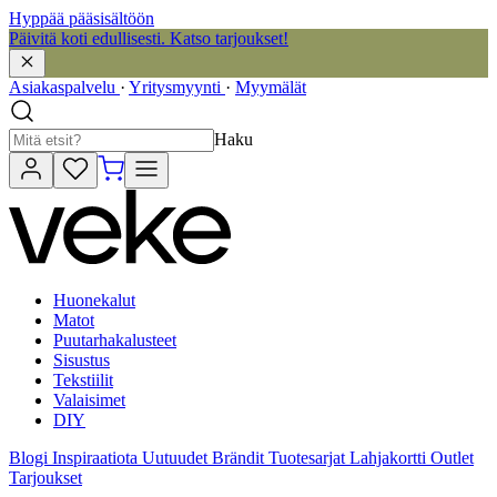
Hyppää pääsisältöön
Päivitä koti edullisesti. Katso tarjoukset!
Asiakaspalvelu
·
Yritysmyynti
·
Myymälät
Haku
Huonekalut
Matot
Puutarhakalusteet
Sisustus
Tekstiilit
Valaisimet
DIY
Blogi
Inspiraatiota
Uutuudet
Brändit
Tuotesarjat
Lahjakortti
Outlet
Tarjoukset