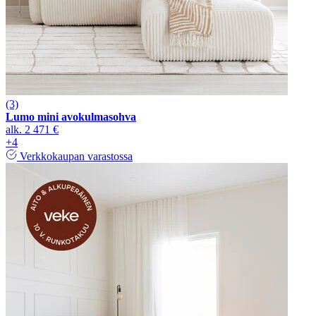
(3)
Lumo mini avokulmasohva
alk.
2 471 €
+4
Verkkokaupan varastossa