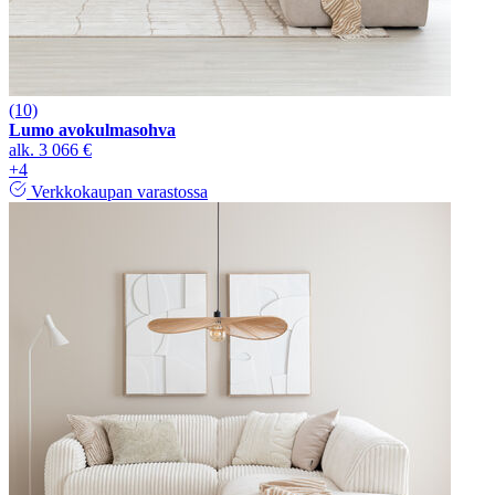
(10)
Lumo avokulmasohva
alk.
3 066 €
+4
Verkkokaupan varastossa