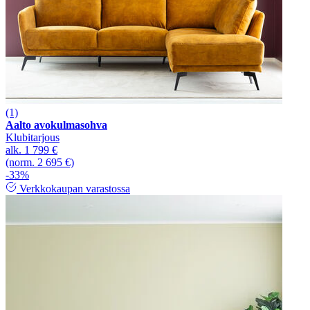
(1)
Aalto avokulmasohva
Klubitarjous
alk.
1 799 €
(norm. 2 695 €)
-33%
Verkkokaupan varastossa