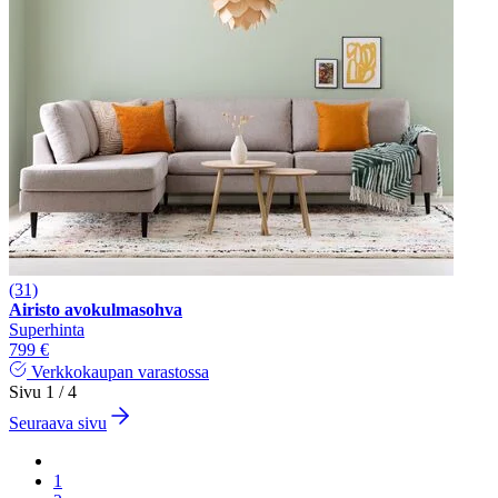
(31)
Airisto avokulmasohva
Superhinta
799 €
Verkkokaupan varastossa
Sivu 1 / 4
Seuraava sivu
1