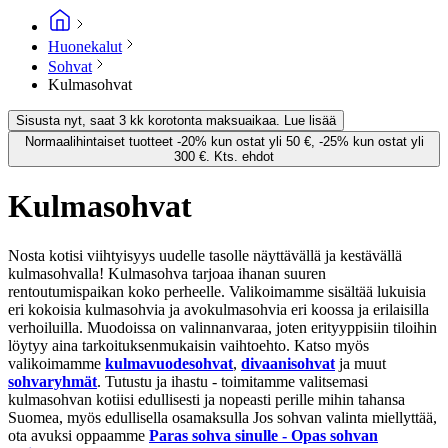
Huonekalut
Sohvat
Kulmasohvat
Sisusta nyt, saat 3 kk korotonta maksuaikaa. Lue lisää
Normaalihintaiset tuotteet -20% kun ostat yli 50 €, -25% kun ostat yli
300 €. Kts. ehdot
Kulmasohvat
Nosta kotisi viihtyisyys uudelle tasolle näyttävällä ja kestävällä
kulmasohvalla! Kulmasohva tarjoaa ihanan suuren
rentoutumispaikan koko perheelle. Valikoimamme sisältää lukuisia
eri kokoisia kulmasohvia ja avokulmasohvia eri koossa ja erilaisilla
verhoiluilla. Muodoissa on valinnanvaraa, joten erityyppisiin tiloihin
löytyy aina tarkoituksenmukaisin vaihtoehto. Katso myös
valikoimamme
kulmavuodesohvat
,
divaanisohvat
ja muut
sohvaryhmät
. Tutustu ja ihastu - toimitamme valitsemasi
kulmasohvan kotiisi edullisesti ja nopeasti perille mihin tahansa
Suomea, myös edullisella osamaksulla Jos sohvan valinta miellyttää,
ota avuksi oppaamme
Paras sohva sinulle - Opas sohvan