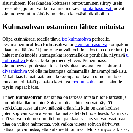
sisustukseen. Kesäkauden koittaessa rentoutuminen siirtyy usein
myös ulos, jolloin valikoimamme mukavat
puutarhasohvat
tuovat
olohuoneen tutun löhöilytunnelman kätevästi ulkotiloihin.
Kulmasohvan ostaminen lähtee mitoista
Olipa etsinnässäsi todella tilava
iso kulmasohva
perheelle,
pesämäinen
muhkea kulmasohva
tai
pieni kulmasohva
kompaktiin
tilaan, meiltä löydät juuri oikean vaihtoehdon. Jos tilaa on reilusti ja
haluat maksimoida istumapaikat isommallekin porukalle, näyttävä
u-
kulmasohva
kokoaa koko perheen yhteen. Pienemmässä
olohuoneessa puolestaan toiselta sivultaan avonainen ja sirompi
divaanisohva
voi olla raskaampaa kulmamallia ilmavampi ratkaisu.
Mikäli taas haluat räätälöidä kokoonpanon täysin omien mittojesi
mukaan, erillisistä palasista koottava
moduulisohva
antaa sinulle
täysin vapaat kädet.
Ennen
kulmasohvan
hankintaa on tärkeää mitata huone tarkasti ja
huomioida tilan muoto. Sohvan mittasuhteet voivat näyttää
verkkokaupassa tai myymälässä erilaisilta kuin omassa kodissa,
joten sopivan koon arviointi kannattaa tehdä huolellisesti. Varmista,
että sohva mahtuu suunniteltuun paikkaansa. Jos sohvan vaatimaa
tilaa on vaikea hahmottaa, voit vaikka teipata sohvan ääriviivat
lattiaan ja varmistaa, että kulkureitit toimivat. Muista myös tarkistaa,