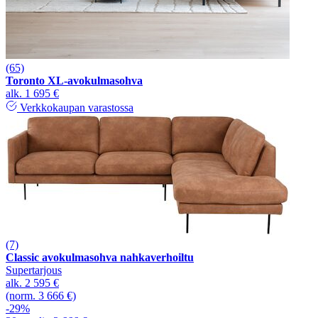
(65)
Toronto XL-avokulmasohva
alk.
1 695 €
Verkkokaupan varastossa
(7)
Classic avokulmasohva nahkaverhoiltu
Supertarjous
alk.
2 595 €
(norm. 3 666 €)
-29%