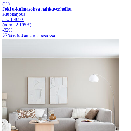
(11)
Joki u-kulmasohva nahkaverhoiltu
Klubitarjous
alk.
1 499 €
(norm. 2 195 €)
-32%
Verkkokaupan varastossa