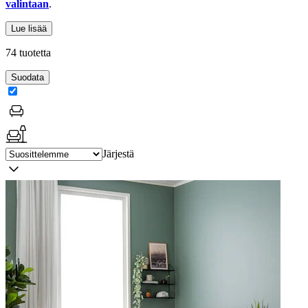
valintaan
.
Lue lisää
74 tuotetta
Suodata
Järjestä