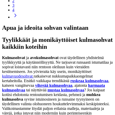
2
3
4
Apua ja ideoita sohvan valintaan
Tyylikkäät ja monikäyttöiset kulmasohvat
kaikkiin koteihin
Kulmasohvat
ja
avokulmasohvat
ovat täydellinen yhdistelmä
tyylikkyyttä ja käytännöllisyyttä. Ne tarjoavat runsaasti istumatilaa ja
sopivat loistavasti niin rentoon oleiluun kuin vieraiden
kestitsemiseen. Jos yövieraita käy usein, monikäyttöiset
kulmavuodesohvat
ratkaisevat nukkumapaikkaongelmat
kertaheitolla. Etsitkö vaikkapa trendikästä
ruskeaa kulmasohvaa
,
katseen vangitsevaa
vihreää kulmasohvaa
, ajatonta
harmaata
kulmasohvaa
tai näyttävää
mustaa kulmasohvaa
? Jos kaipaat
kotiisi ehdotonta rentoutumisen keidasta, pehmeä ja
muhkea
kulmasohva
syvine istuinosineen ja runsaine tyynyineen on
täydellinen valinta olohuoneen houkuttelevimmaksi keskipisteeksi.
Valikoimastamme löydät paljon erilaisia malleja, materiaaleja ja
värejä, jotka istuvat niin moderniin kuin perinteiseenkin