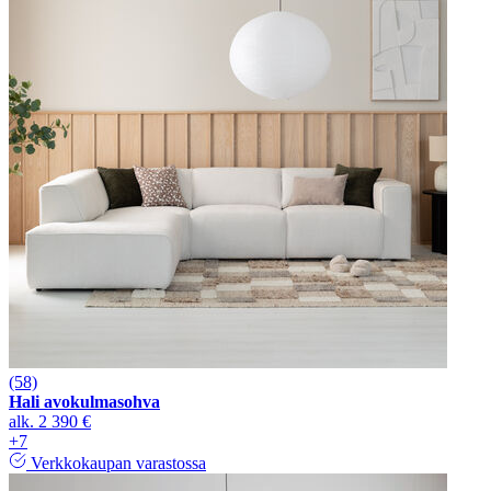
(58)
Hali avokulmasohva
alk.
2 390 €
+7
Verkkokaupan varastossa