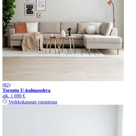
(82)
Toronto U-kulmasohva
alk.
1 690 €
Verkkokaupan varastossa