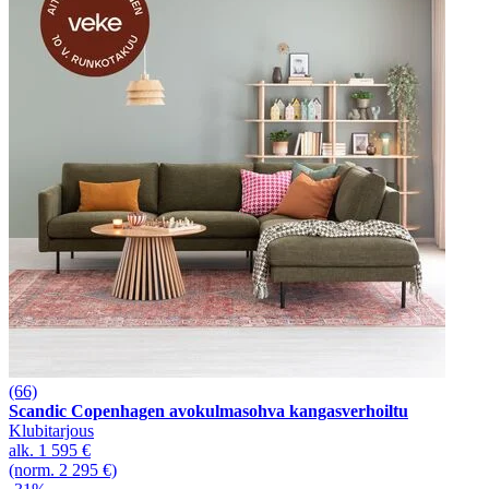
(66)
Scandic Copenhagen avokulmasohva kangasverhoiltu
Klubitarjous
alk.
1 595 €
(norm. 2 295 €)