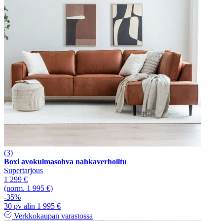
(3)
Boxi avokulmasohva nahkaverhoiltu
Supertarjous
1 299 €
(norm. 1 995 €)
-35%
30 pv alin 1 995 €
Verkkokaupan varastossa