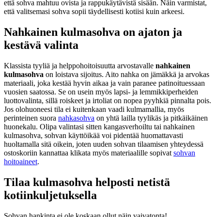
että sohva mahtuu ovista ja rappukäytävistä sisään. Näin varmistat,
että valitsemasi sohva sopii täydellisesti kotiisi kuin arkeesi.
Nahkainen kulmasohva on ajaton ja
kestävä valinta
Klassista tyyliä ja helppohoitoisuutta arvostavalle
nahkainen
kulmasohva
on loistava sijoitus. Aito nahka on jämäkkä ja arvokas
materiaali, joka kestää hyvin aikaa ja vain paranee patinoituessaan
vuosien saatossa. Se on usein myös lapsi- ja lemmikkiperheiden
luottovalinta, sillä roiskeet ja irtoliat on nopea pyyhkiä pinnalta pois.
Jos olohuoneesi tila ei kuitenkaan vaadi kulmamallia, myös
perinteinen suora
nahkasohva
on yhtä lailla tyylikäs ja pitkäikäinen
huonekalu. Olipa valintasi sitten kangasverhoiltu tai nahkainen
kulmasohva, sohvan käyttöikää voi pidentää huomattavasti
huoltamalla sitä oikein, joten uuden sohvan tilaamisen yhteydessä
ostoskoriin kannattaa klikata myös materiaalille sopivat
sohvan
hoitoaineet
.
Tilaa kulmasohva helposti netistä
kotiinkuljetuksella
Sohvan hankinta ei ole koskaan ollut näin vaivatonta!