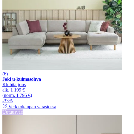
(6)
Joki u-kulmasohva
Klubitarjous
alk.
1 199 €
(norm. 1 795 €)
-33%
Verkkokaupan varastossa
Uutuusväri