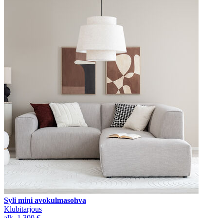
Syli mini avokulmasohva
Klubitarjous
alk.
1 399 €