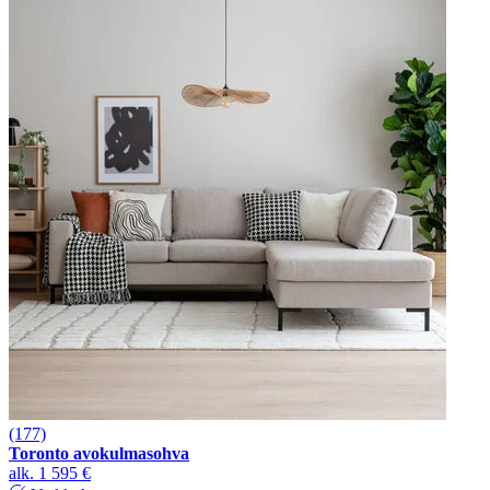
(177)
Toronto avokulmasohva
alk.
1 595 €