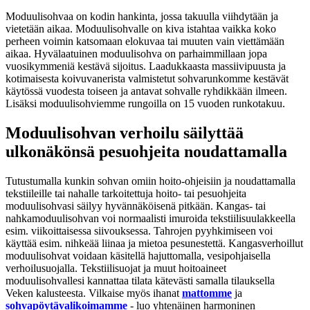
Moduulisohvaa on kodin hankinta, jossa takuulla viihdytään ja
vietetään aikaa. Moduulisohvalle on kiva istahtaa vaikka koko
perheen voimin katsomaan elokuvaa tai muuten vain viettämään
aikaa. Hyvälaatuinen moduulisohva on parhaimmillaan jopa
vuosikymmeniä kestävä sijoitus. Laadukkaasta massiivipuusta ja
kotimaisesta koivuvanerista valmistetut sohvarunkomme kestävät
käytössä vuodesta toiseen ja antavat sohvalle ryhdikkään ilmeen.
Lisäksi moduulisohviemme rungoilla on 15 vuoden runkotakuu.
Moduulisohvan verhoilu säilyttää
ulkonäkönsä pesuohjeita noudattamalla
Tutustumalla kunkin sohvan omiin hoito-ohjeisiin ja noudattamalla
tekstiileille tai nahalle tarkoitettuja hoito- tai pesuohjeita
moduulisohvasi säilyy hyvännäköisenä pitkään. Kangas- tai
nahkamoduulisohvan voi normaalisti imuroida tekstiilisuulakkeella
esim. viikoittaisessa siivouksessa. Tahrojen pyyhkimiseen voi
käyttää esim. nihkeää liinaa ja mietoa pesunestettä. Kangasverhoillut
moduulisohvat voidaan käsitellä hajuttomalla, vesipohjaisella
verhoilusuojalla. Tekstiilisuojat ja muut hoitoaineet
moduulisohvallesi kannattaa tilata kätevästi samalla tilauksella
Veken kalusteesta. Vilkaise myös ihanat
mattomme
ja
sohvapöytävalikoimamme
- luo yhtenäinen harmoninen