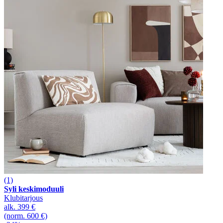
(1)
Syli keskimoduuli
Klubitarjous
alk.
399 €
(norm. 600 €)