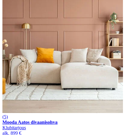
(5)
Mooda Aatos divaanisohva
Klubitarjous
alk.
899 €