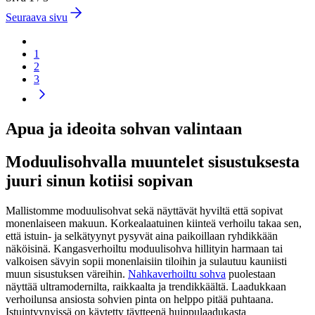
Seuraava sivu
1
2
3
Apua ja ideoita sohvan valintaan
Moduulisohvalla muuntelet sisustuksesta
juuri sinun kotiisi sopivan
Mallistomme moduulisohvat sekä näyttävät hyviltä että sopivat
monenlaiseen makuun. Korkealaatuinen kiinteä verhoilu takaa sen,
että istuin- ja selkätyynyt pysyvät aina paikoillaan ryhdikkään
näköisinä. Kangasverhoiltu moduulisohva hillityin harmaan tai
valkoisen sävyin sopii monenlaisiin tiloihin ja sulautuu kauniisti
muun sisustuksen väreihin.
Nahkaverhoiltu sohva
puolestaan
näyttää ultramodernilta, raikkaalta ja trendikkäältä. Laadukkaan
verhoilunsa ansiosta sohvien pinta on helppo pitää puhtaana.
Istuintyynyissä on käytetty täytteenä huippulaadukasta