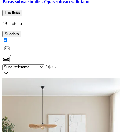
Paras sohva sinulle - Opas sohvan valintaan
.
Lue lisää
49 tuotetta
Suodata
Järjestä