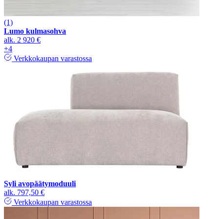
(1)
Lumo kulmasohva
alk.
2 920 €
+4
Verkkokaupan varastossa
Syli avopäätymoduuli
alk.
797,50 €
Verkkokaupan varastossa