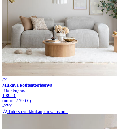
(2)
Mukava kotiteatterisohva
Klubitarjous
1 895 €
(norm. 2 590 €)
-27%
Tulossa verkkokaupan varastoon