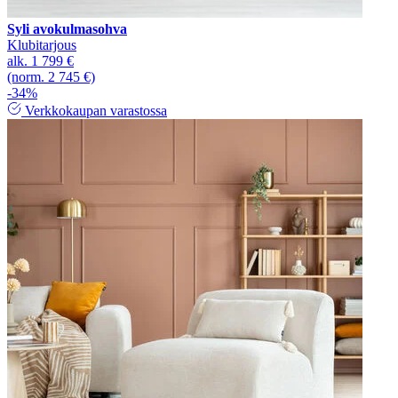
Syli avokulmasohva
Klubitarjous
alk.
1 799 €
(norm. 2 745 €)
-34%
Verkkokaupan varastossa