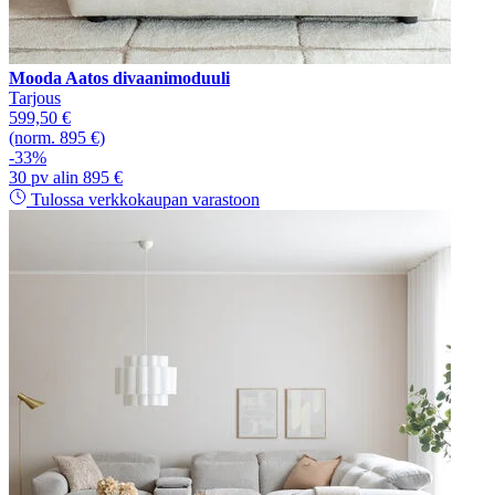
Mooda Aatos divaanimoduuli
Tarjous
599,50 €
(norm. 895 €)
-33%
30 pv alin 895 €
Tulossa verkkokaupan varastoon