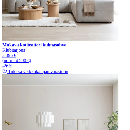
Mukava kotiteatteri kulmasohva
Klubitarjous
3 395 €
(norm. 4 590 €)
-26%
Tulossa verkkokaupan varastoon