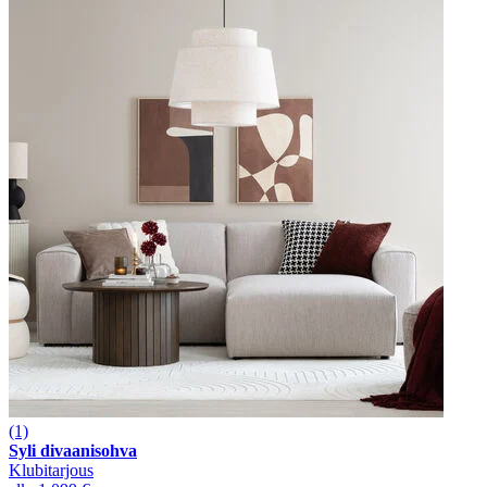
(1)
Syli divaanisohva
Klubitarjous