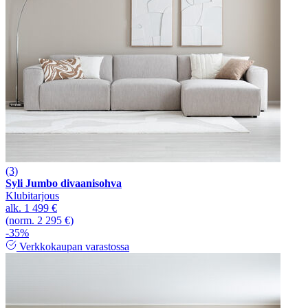
(3)
Syli Jumbo divaanisohva
Klubitarjous
alk.
1 499 €
(norm. 2 295 €)
-35%
Verkkokaupan varastossa