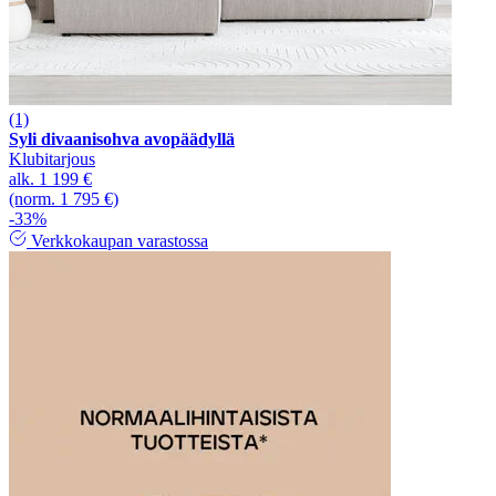
(1)
Syli divaanisohva avopäädyllä
Klubitarjous
alk.
1 199 €
(norm. 1 795 €)
-33%
Verkkokaupan varastossa