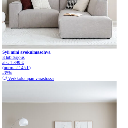
Syli mini avokulmasohva
Klubitarjous
alk.
1 399 €
(norm. 2 145 €)
-35%
Verkkokaupan varastossa