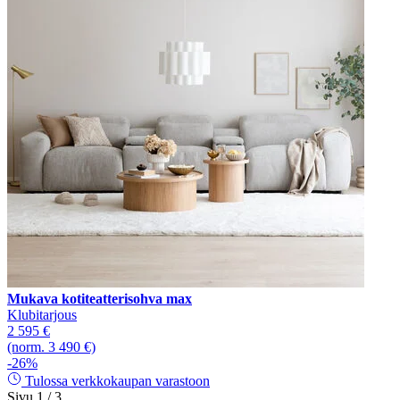
Mukava kotiteatterisohva max
Klubitarjous
2 595 €
(norm. 3 490 €)
-26%
Tulossa verkkokaupan varastoon
Sivu 1 / 3