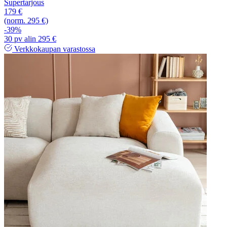
Supertarjous
179 €
(norm. 295 €)
-39%
30 pv alin 295 €
Verkkokaupan varastossa