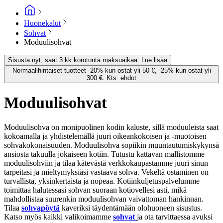
Huonekalut
Sohvat
Moduulisohvat
Sisusta nyt, saat 3 kk korotonta maksuaikaa. Lue lisää
Normaalihintaiset tuotteet -20% kun ostat yli 50 €, -25% kun ostat yli
300 €. Kts. ehdot
Moduulisohvat
Moduulisohva on monipuolinen kodin kaluste, sillä moduuleista saat
kokoamalla ja yhdistelemällä juuri oikeankokoisen ja -muotoisen
sohvakokonaisuuden. Moduulisohva sopiikin muuntautumiskykynsä
ansiosta takuulla jokaiseen kotiin. Tutustu kattavan mallistomme
moduulisohviin ja tilaa kätevästä verkkokaupastamme juuri sinun
tarpeitasi ja mieltymyksiäsi vastaava sohva. Vekeltä ostaminen on
turvallista, yksinkertaista ja nopeaa. Kotiinkuljetuspalvelumme
toimittaa halutessasi sohvan suoraan kotiovellesi asti, mikä
mahdollistaa suurenkin moduulisohvan vaivattoman hankinnan.
Tilaa
sohvapöytä
kaveriksi täydentämään olohuoneen sisustus.
Katso myös kaikki valikoimamme
sohvat
ja ota tarvittaessa avuksi