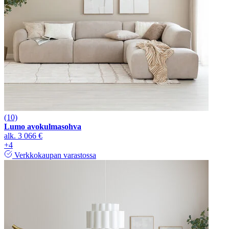
(10)
Lumo avokulmasohva
alk.
3 066 €
+4
Verkkokaupan varastossa