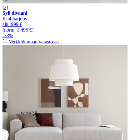
(2)
Syli divaani
Klubitarjous
alk.
999 €
(norm. 1 495 €)
-33%
Verkkokaupan varastossa