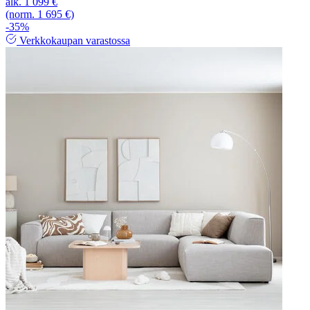
alk.
1 099 €
(norm. 1 695 €)
-35%
Verkkokaupan varastossa