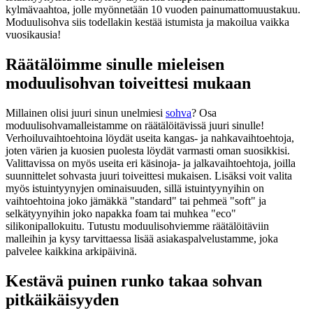
kylmävaahtoa, jolle myönnetään 10 vuoden painumattomuustakuu.
Moduulisohva siis todellakin kestää istumista ja makoilua vaikka
vuosikausia!
Räätälöimme sinulle mieleisen
moduulisohvan toiveittesi mukaan
Millainen olisi juuri sinun unelmiesi
sohva
? Osa
moduulisohvamalleistamme on räätälöitävissä juuri sinulle!
Verhoiluvaihtoehtoina löydät useita kangas- ja nahkavaihtoehtoja,
joten värien ja kuosien puolesta löydät varmasti oman suosikkisi.
Valittavissa on myös useita eri käsinoja- ja jalkavaihtoehtoja, joilla
suunnittelet sohvasta juuri toiveittesi mukaisen. Lisäksi voit valita
myös istuintyynyjen ominaisuuden, sillä istuintyynyihin on
vaihtoehtoina joko jämäkkä "standard" tai pehmeä "soft" ja
selkätyynyihin joko napakka foam tai muhkea "eco"
silikonipallokuitu. Tutustu moduulisohviemme räätälöitäviin
malleihin ja kysy tarvittaessa lisää asiakaspalvelustamme, joka
palvelee kaikkina arkipäivinä.
Kestävä puinen runko takaa sohvan
pitkäikäisyyden