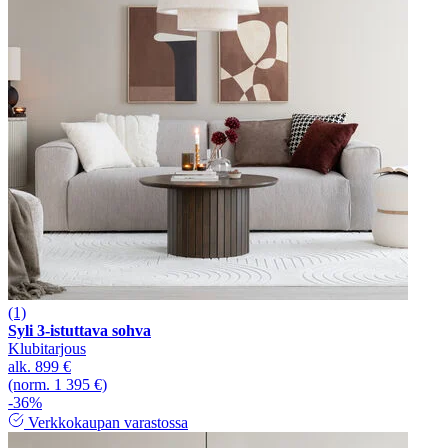
(1)
Syli 3-istuttava sohva
Klubitarjous
alk.
899 €
(norm. 1 395 €)
-36%
Verkkokaupan varastossa