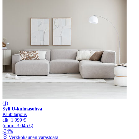
(1)
Syli U-kulmasohva
Klubitarjous
alk.
1 999 €
(norm. 3 045 €)
-34%
Verkkokaupan varastossa