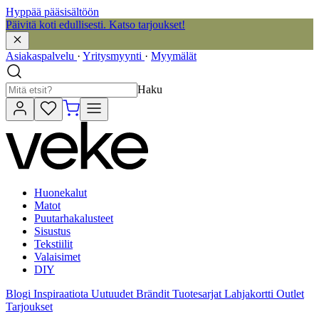
Hyppää pääsisältöön
Päivitä koti edullisesti. Katso tarjoukset!
Asiakaspalvelu
·
Yritysmyynti
·
Myymälät
Haku
Huonekalut
Matot
Puutarhakalusteet
Sisustus
Tekstiilit
Valaisimet
DIY
Blogi
Inspiraatiota
Uutuudet
Brändit
Tuotesarjat
Lahjakortti
Outlet
Tarjoukset