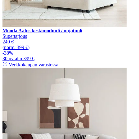
Mooda Aatos keskimoduuli / nojatuoli
Supertarjous
249 €
(norm. 399 €)
-38%
30 pv alin 399 €
Verkkokaupan varastossa