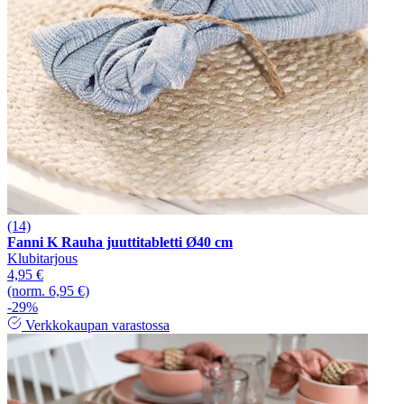
(14)
Fanni K Rauha juuttitabletti Ø40 cm
Klubitarjous
4,95 €
(norm. 6,95 €)
-29%
Verkkokaupan varastossa