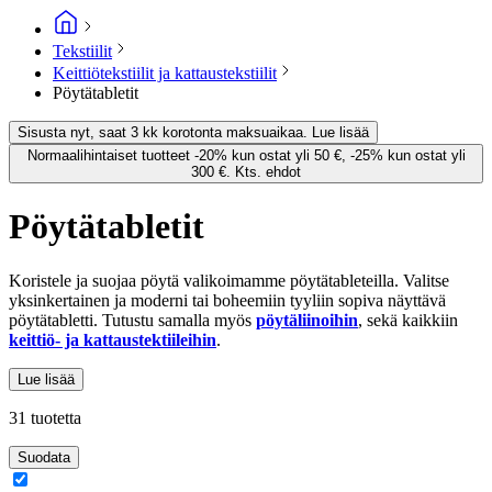
Tekstiilit
Keittiötekstiilit ja kattaustekstiilit
Pöytätabletit
Sisusta nyt, saat 3 kk korotonta maksuaikaa. Lue lisää
Normaalihintaiset tuotteet -20% kun ostat yli 50 €, -25% kun ostat yli
300 €. Kts. ehdot
Pöytätabletit
Koristele ja suojaa pöytä valikoimamme pöytätableteilla. Valitse
yksinkertainen ja moderni tai boheemiin tyyliin sopiva näyttävä
pöytätabletti. Tutustu samalla myös
pöytäliinoihin
, sekä kaikkiin
keittiö- ja kattaustektiileihin
.
Lue lisää
31 tuotetta
Suodata