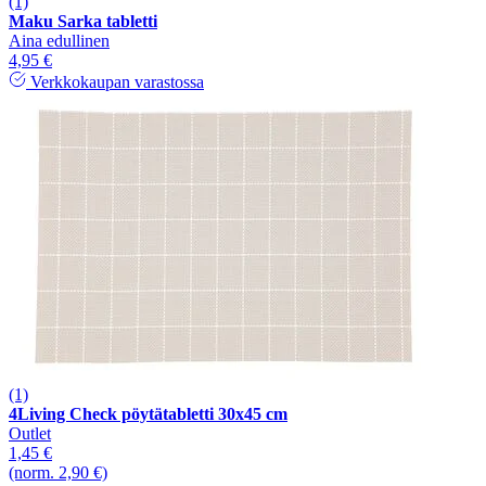
(1)
Maku Sarka tabletti
Aina edullinen
4,95 €
Verkkokaupan varastossa
(1)
4Living Check pöytätabletti 30x45 cm
Outlet
1,45 €
(norm. 2,90 €)