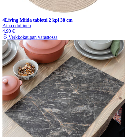
4Living Miida tabletti 2 kpl 38 cm
Aina edullinen
4,90 €
Verkkokaupan varastossa