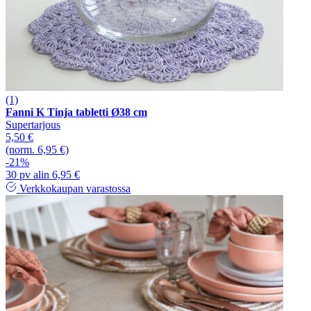
(1)
Fanni K Tinja tabletti Ø38 cm
Supertarjous
5,50 €
(norm. 6,95 €)
-21%
30 pv alin 6,95 €
Verkkokaupan varastossa