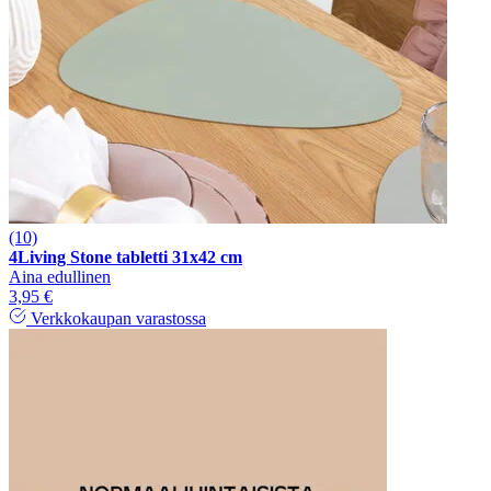
(10)
4Living Stone tabletti 31x42 cm
Aina edullinen
3,95 €
Verkkokaupan varastossa