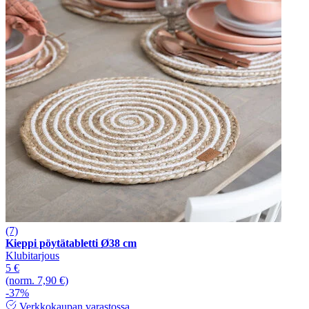
(7)
Kieppi pöytätabletti Ø38 cm
Klubitarjous
5 €
(norm. 7,90 €)
-37%
Verkkokaupan varastossa