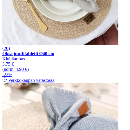
(20)
Oksa juuttitabletti Ø40 cm
Klubitarjous
3,75 €
(norm. 4,90 €)
-23%
Verkkokaupan varastossa