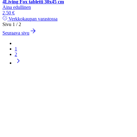
4Living Fox tabletti 30x45 cm
Aina edullinen
2,50 €
Verkkokaupan varastossa
Sivu 1 / 2
Seuraava sivu
1
2