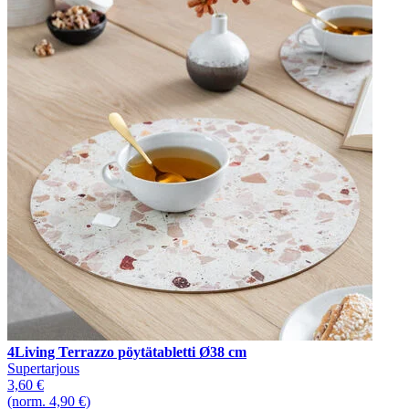
4Living Terrazzo pöytätabletti Ø38 cm
Supertarjous
3,60 €
(norm. 4,90 €)