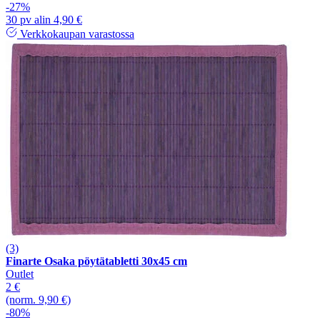
-27%
30 pv alin 4,90 €
Verkkokaupan varastossa
(3)
Finarte Osaka pöytätabletti 30x45 cm
Outlet
2 €
(norm. 9,90 €)
-80%