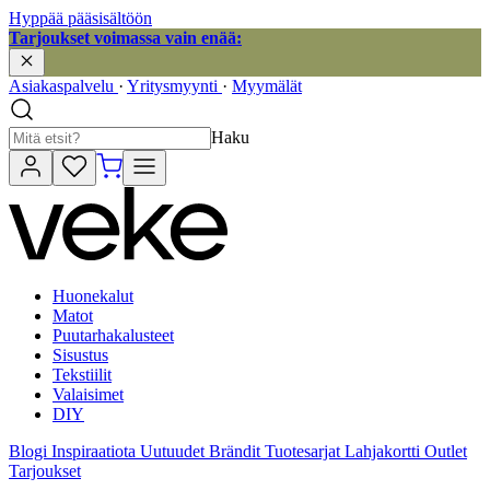
Hyppää pääsisältöön
Tarjoukset voimassa vain enää:
Asiakaspalvelu
·
Yritysmyynti
·
Myymälät
Haku
Huonekalut
Matot
Puutarhakalusteet
Sisustus
Tekstiilit
Valaisimet
DIY
Blogi
Inspiraatiota
Uutuudet
Brändit
Tuotesarjat
Lahjakortti
Outlet
Tarjoukset