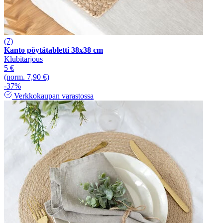
(7)
Kanto pöytätabletti 38x38 cm
Klubitarjous
5 €
(norm. 7,90 €)
-37%
Verkkokaupan varastossa