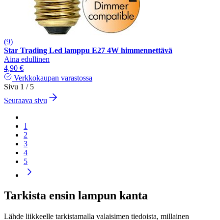
(9)
Star Trading Led lamppu E27 4W himmennettävä
Aina edullinen
4,90 €
Verkkokaupan varastossa
Sivu 1 / 5
Seuraava sivu
1
2
3
4
5
Tarkista ensin lampun kanta
Lähde liikkeelle tarkistamalla valaisimen tiedoista, millainen