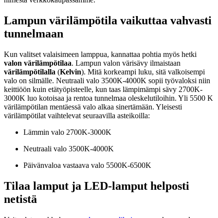
Lampun värilämpötila vaikuttaa vahvasti
tunnelmaan
Kun valitset valaisimeen lamppua, kannattaa pohtia myös hetki
valon värilämpötilaa
. Lampun valon värisävy ilmaistaan
värilämpötilalla
(
Kelvin
). Mitä korkeampi luku, sitä valkoisempi
valo on silmälle. Neutraali valo 3500K-4000K sopii työvaloksi niin
keittiöön kuin etätyöpisteelle, kun taas lämpimämpi sävy 2700K-
3000K luo kotoisaa ja rentoa tunnelmaa oleskelutiloihin. Yli 5500 K
värilämpötilan mentäessä valo alkaa sinertämään. Yleisesti
värilämpötilat vaihtelevat seuraavilla asteikoilla:
Lämmin valo 2700K-3000K
Neutraali valo 3500K-4000K
Päivänvaloa vastaava valo 5500K-6500K
Tilaa lamput ja LED-lamput helposti
netistä