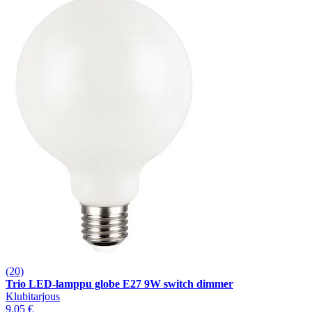
(20)
Trio LED-lamppu globe E27 9W switch dimmer
Klubitarjous
9,05 €