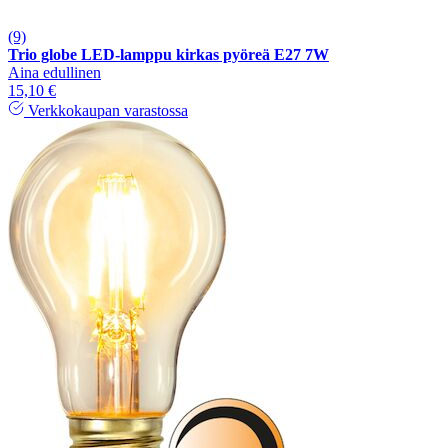
(9)
Trio globe LED-lamppu kirkas pyöreä E27 7W
Aina edullinen
15,10 €
Verkkokaupan varastossa