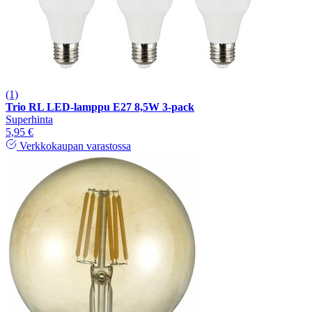
(1)
Trio RL LED-lamppu E27 8,5W 3-pack
Superhinta
5,95 €
Verkkokaupan varastossa