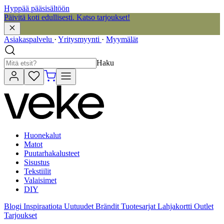
Hyppää pääsisältöön
Päivitä koti edullisesti. Katso tarjoukset!
Asiakaspalvelu
·
Yritysmyynti
·
Myymälät
Haku
Huonekalut
Matot
Puutarhakalusteet
Sisustus
Tekstiilit
Valaisimet
DIY
Blogi
Inspiraatiota
Uutuudet
Brändit
Tuotesarjat
Lahjakortti
Outlet
Tarjoukset