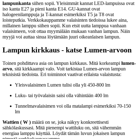
lampunkanta
siihen sopii. Yleisimmät kannat LED-lampuissa ovat
iso kanta E27 ja pieni kanta E14. GU-kannat ovat
halogeenilamppuja ja T-kannat esimerkiksi T5 ja T8 ovat
loisteputkia. Verkkokauppamme valaisinten tiedoissa lukee aina,
millainen lamppu siihen sopii. Kun etsit uutta lamppua vanhaan
valaisimeen, voit ottaa myymälään mukaan vanhan lampun. Näin
myyjä voi auttaa sinua löytämään juuri oikeanlaisen lampun.
Lampun kirkkaus - katse Lumen-arvoon
Toinen pohdittava asia on lampun kirkkaus. Mitä korkeampi
lumen-
arvo
, sitä kirkkaampi valo. Voit tarkistaa Lumen-arvon lampun
teknisistä tiedoista. Eri toiminnot vaativat erilaista valaistusta:
Yleisvalaisimen Lumen tulisi olla yli 450-800 lm
Luku- tai työvalaisin saisi olla vähintään 400 lm
Tunnelmavalaisimen voi olla matalampi esimerkiksi 70-150
lm
Wattien ( W )
määrä on se, joka näkyy konkreettisesti
sähkölaskussasi. Mitä pienempi wattiluku on, sitä vähemmän
energiaa lamppu käyttää. Löydät tämän luvun jokaisen lampun
nimestä verkkokaupassamme.