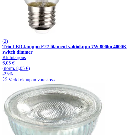
(2)
Trio LED-lamppu E27 filament vakiokupu 7W 806lm 4000K
switch dimmer
Klubitarjous
6,05 €
(norm. 8,05 €)
-25%
Verkkokaupan varastossa