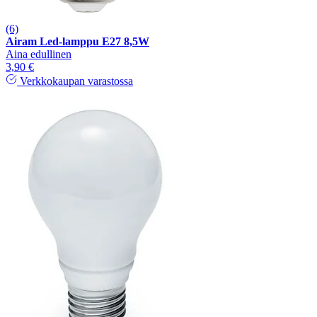
(6)
Airam Led-lamppu E27 8,5W
Aina edullinen
3,90 €
Verkkokaupan varastossa