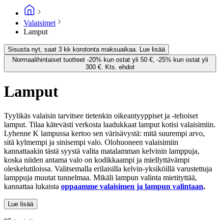
Valaisimet
Lamput
Sisusta nyt, saat 3 kk korotonta maksuaikaa. Lue lisää
Normaalihintaiset tuotteet -20% kun ostat yli 50 €, -25% kun ostat yli
300 €. Kts. ehdot
Lamput
Tyylikäs valaisin tarvitsee tietenkin oikeantyyppiset ja -tehoiset
lamput. Tilaa kätevästi verkosta laadukkaat lamput kotisi valaisimiin.
Lyhenne K lampussa kertoo sen värisävystä: mitä suurempi arvo,
sitä kylmempi ja sinisempi valo. Olohuoneen valaisimiin
kannattaakin tästä syystä valita matalamman kelvinin lamppuja,
koska niiden antama valo on kodikkaampi ja miellyttävämpi
oleskelutiloissa. Valitsemalla erilaisilla kelvin-yksiköillä varustettuja
lamppuja muutat tunnelmaa. Mikäli lampun valinta mietityttää,
kannattaa lukaista
oppaamme valaisimen ja lampun valintaan
.
Lue lisää