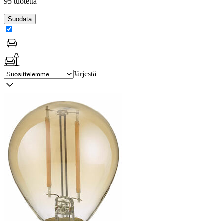
95 tuotetta
Suodata
Järjestä