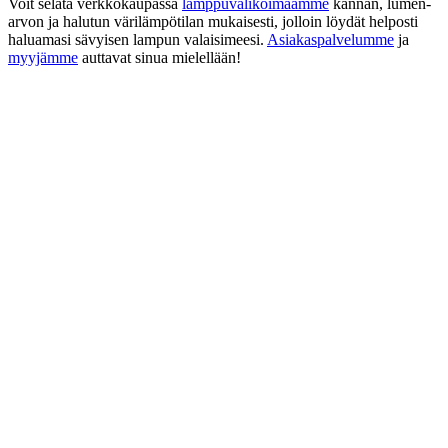
Voit selata verkkokaupassa
lamppuvalikoimaamme
kannan, lumen-
arvon ja halutun värilämpötilan mukaisesti, jolloin löydät helposti
haluamasi sävyisen lampun valaisimeesi.
Asiakaspalvelumme
ja
myyjämme
auttavat sinua mielellään!