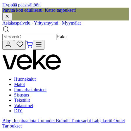
Hyppää pääsisältöön
Päivitä koti edullisesti. Katso tarjoukset!
Asiakaspalvelu
·
Yritysmyynti
·
Myymälät
Haku
Huonekalut
Matot
Puutarhakalusteet
Sisustus
Tekstiilit
Valaisimet
DIY
Blogi
Inspiraatiota
Uutuudet
Brändit
Tuotesarjat
Lahjakortti
Outlet
Tarjoukset