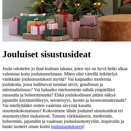
Jouluiset sisustusideat
Joulu odottelee jo ihan kulman takana, joten nyt on hyvä hetki alkaa
valmistaa kotia joulutunnelmaan. Miten olisi väreillä leikittelyä
värikkään joulusisustuksen myötä? Vai kaipaatko modernia
joulukotia, jossa hallitsevat tummat sävyt, graafisuus ja
minimalistisuus? Vai haluatko mieluummin nähdä ympärilläsi
runsautta ja boheemisuutta? Ehkä joulukodissasi pitäisi näkyä
japandin käytännöllisyys, seesteisyys, luonto ja luonnonmateriaalit?
Vai miellyttääkö eniten vaaleista sävyistä kasattu
sisustuskokonaisuus? Kokosimme tähän jouluiset sisustusideat eri
sisustustyylien mukaisesti. Tutustu värikkääseen, moderniin,
boheemiin, japandiin ja vaaleaan joulusisustustyyliin, inspiroidu ja
hanki tuotteet oman kotisi
joulusisustukseen
!