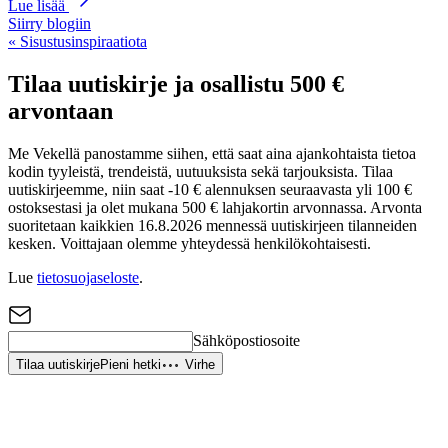
Lue lisää
Siirry blogiin
« Sisustusinspiraatiota
Tilaa uutiskirje ja osallistu 500 €
arvontaan
Me Vekellä panostamme siihen, että saat aina ajankohtaista tietoa
kodin tyyleistä, trendeistä, uutuuksista sekä tarjouksista. Tilaa
uutiskirjeemme, niin saat -10 € alennuksen seuraavasta yli 100 €
ostoksestasi ja olet mukana 500 € lahjakortin arvonnassa. Arvonta
suoritetaan kaikkien 16.8.2026 mennessä uutiskirjeen tilanneiden
kesken. Voittajaan olemme yhteydessä henkilökohtaisesti.
Lue
tietosuojaseloste
.
Sähköpostiosoite
Tilaa uutiskirje
Pieni hetki
Virhe