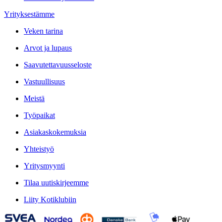
Yrityksestämme
Veken tarina
Arvot ja lupaus
Saavutettavuusseloste
Vastuullisuus
Meistä
Työpaikat
Asiakaskokemuksia
Yhteistyö
Yritysmyynti
Tilaa uutiskirjeemme
Liity Kotiklubiin