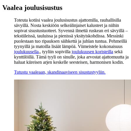
Vaalea joulusisustus
Toteuta kotiisi vaalea joulusisustus ajattomilla, rauhallisilla
sävyillä. Nosta keskiöön selkeälinjaiset kalusteet ja niihin
sopivat sisustustuotteet. Syvennä ilmettä ruskean eri sävyillä –
tekstiileissä, tauluissa ja pienissä yksityiskohdissa. Messinki
puolestaan tuo ripauksen säihkettä ja juhlan tuntua. Pehmeillä
tyynyillä ja matoilla lisäät lämpöä. Viimeistele kokonaisuus
joulukuusella
,, tyyliin sopivilla
joulukuusen koristeilla
sekä
kynttilöillä. Tämä tyyli on sinulle, joka arvostat ajattomuutta ja
haluat kiireisen arjen keskelle seesteisen, harmonisen kodin.
Tutustu vaaleaan, skandinaaviseen sisustustyyliin.