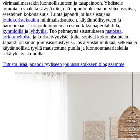
värimaailmassakin luonnollisuuteen ja tasapainoon. Yhdistele
tummia ja vaaleita sävyjä niin, että lopputuloksena on yhteensopiva,
seesteinen kokonaisuus. Luota japandi joulusisustajana
joulukoristeissakin
minimalistisuuteen, käytännöllisyyteen ja
harmoniaan. Luo joulutunnelmaa esimerkiksi paperitähdillä,
kynttilöillä
ja
lyhdyillä
. Tuo pehmeyttä sisustukseen
matoista
,
torkkupeitoista
ja koristetyynyistä, jotka sopivat kokonaisuuteen.
Japandi on sinun joulusisustustyylisi, jos arvostat niukkaa, selkeää ja
käytännöllistä tyyliä maustettuna puulla ja luonnonmateriaaleilla
sekä yksityiskohdilla.
Tutustu lisää japandi-tyyliseen joulusisustukseen blogissamme
.