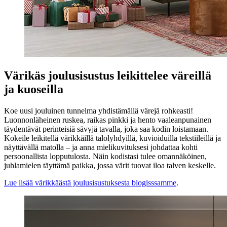
Värikäs joulusisustus leikittelee väreillä
ja kuoseilla
Koe uusi jouluinen tunnelma yhdistämällä värejä rohkeasti!
Luonnonläheinen ruskea, raikas pinkki ja hento vaaleanpunainen
täydentävät perinteisiä sävyjä tavalla, joka saa kodin loistamaan.
Kokeile leikitellä värikkäillä talolyhdyillä, kuvioiduilla tekstiileillä ja
näyttävällä matolla – ja anna mielikuvituksesi johdattaa kohti
persoonallista lopputulosta. Näin kodistasi tulee omannäköinen,
juhlamielen täyttämä paikka, jossa värit tuovat iloa talven keskelle.
Lue lisää värikkäästä joulusisustuksesta blogisssamme
.