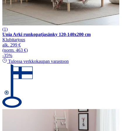
(1)
Unia Arki runkopatjasänky 120-140x200 cm
Klubitarjous
alk.
299 €
(norm. 463 €)
-35%
Tulossa verkkokaupan varastoon