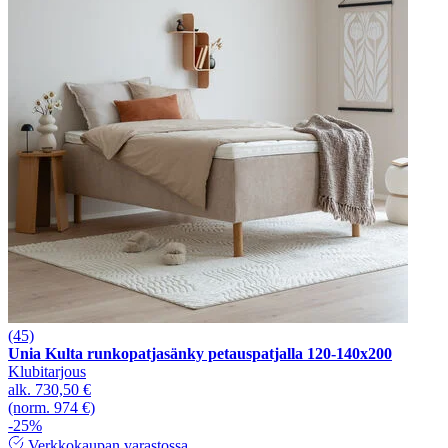
(45)
Unia Kulta runkopatjasänky petauspatjalla 120-140x200
Klubitarjous
alk.
730,50 €
(norm. 974 €)
-25%
Verkkokaupan varastossa