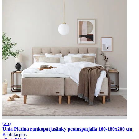
(25)
Unia Platina runkopatjasänky petauspatjalla 160-180x200 cm
Klubitarjous