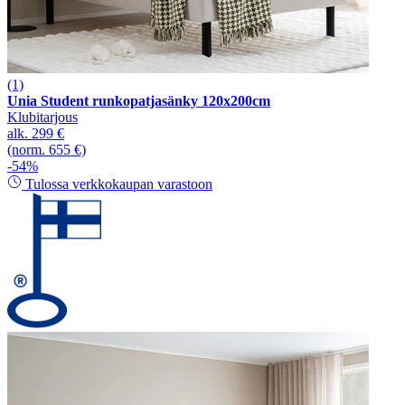
(1)
Unia Student runkopatjasänky 120x200cm
Klubitarjous
alk.
299 €
(norm. 655 €)
-54%
Tulossa verkkokaupan varastoon