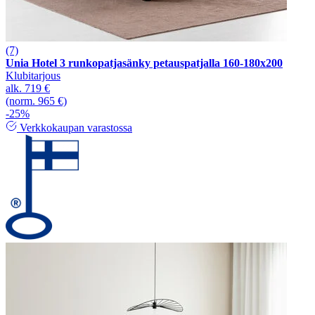
(7)
Unia Hotel 3 runkopatjasänky petauspatjalla 160-180x200
Klubitarjous
alk.
719 €
(norm. 965 €)
-25%
Verkkokaupan varastossa