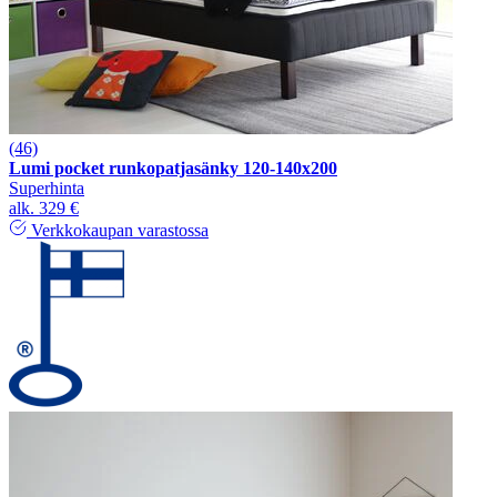
(46)
Lumi pocket runkopatjasänky 120-140x200
Superhinta
alk.
329 €
Verkkokaupan varastossa