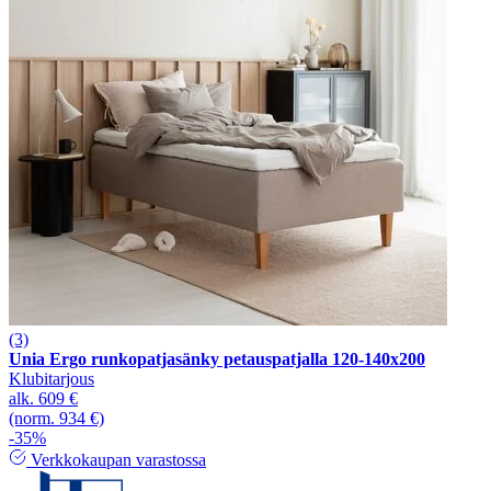
(3)
Unia Ergo runkopatjasänky petauspatjalla 120-140x200
Klubitarjous
alk.
609 €
(norm. 934 €)
-35%
Verkkokaupan varastossa