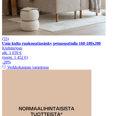
(55)
Unia kulta runkopatjasänky petauspatjalla 160-180x200
Klubitarjous
alk.
1 039 €
(norm. 1 452 €)
-28%
Verkkokaupan varastossa