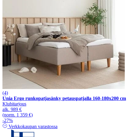
(4)
Unia Ergo runkopatjasänky petauspatjalla 160-180x200 cm
Klubitarjous
alk.
989 €
(norm. 1 359 €)
-27%
Verkkokaupan varastossa