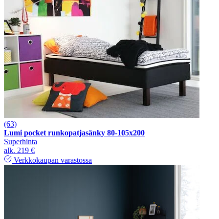
(63)
Lumi pocket runkopatjasänky 80-105x200
Superhinta
alk.
219 €
Verkkokaupan varastossa