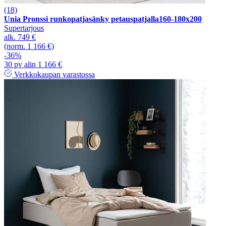
(18)
Unia Pronssi runkopatjasänky petauspatjalla160-180x200
Supertarjous
alk.
749 €
(norm. 1 166 €)
-36%
30 pv alin 1 166 €
Verkkokaupan varastossa