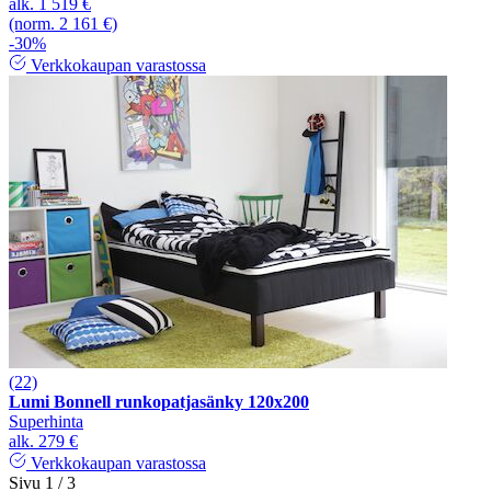
alk.
1 519 €
(norm. 2 161 €)
-30%
Verkkokaupan varastossa
(22)
Lumi Bonnell runkopatjasänky 120x200
Superhinta
alk.
279 €
Verkkokaupan varastossa
Sivu 1 / 3