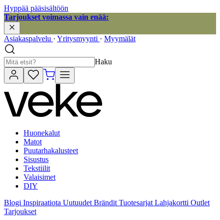
Hyppää pääsisältöön
Tarjoukset voimassa vain enää:
Asiakaspalvelu
·
Yritysmyynti
·
Myymälät
Haku
Huonekalut
Matot
Puutarhakalusteet
Sisustus
Tekstiilit
Valaisimet
DIY
Blogi
Inspiraatiota
Uutuudet
Brändit
Tuotesarjat
Lahjakortti
Outlet
Tarjoukset