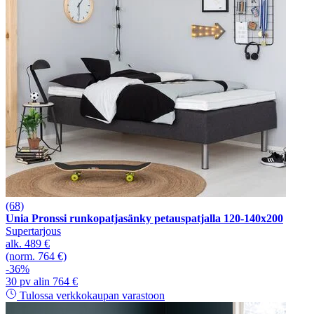
(68)
Unia Pronssi runkopatjasänky petauspatjalla 120-140x200
Supertarjous
alk.
489 €
(norm. 764 €)
-36%
30 pv alin 764 €
Tulossa verkkokaupan varastoon