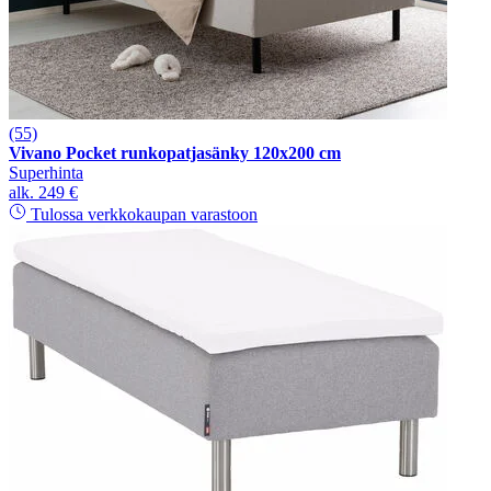
(55)
Vivano Pocket runkopatjasänky 120x200 cm
Superhinta
alk.
249 €
Tulossa verkkokaupan varastoon