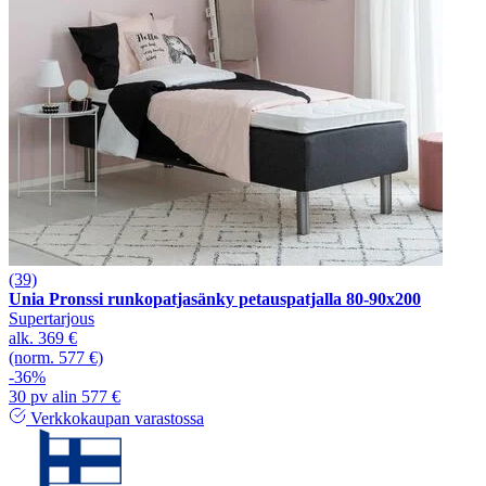
(39)
Unia Pronssi runkopatjasänky petauspatjalla 80-90x200
Supertarjous
alk.
369 €
(norm. 577 €)
-36%
30 pv alin 577 €
Verkkokaupan varastossa