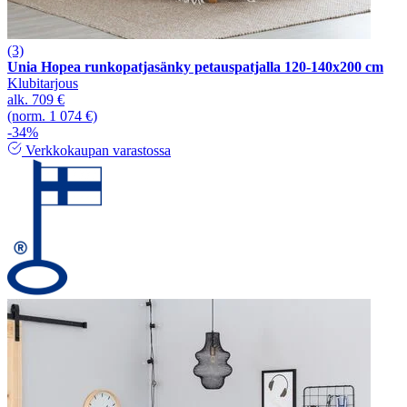
(3)
Unia Hopea runkopatjasänky petauspatjalla 120-140x200 cm
Klubitarjous
alk.
709 €
(norm. 1 074 €)
-34%
Verkkokaupan varastossa