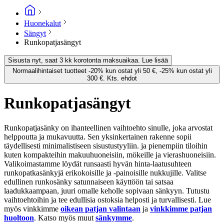
Huonekalut
Sängyt
Runkopatjasängyt
Sisusta nyt, saat 3 kk korotonta maksuaikaa. Lue lisää
Normaalihintaiset tuotteet -20% kun ostat yli 50 €, -25% kun ostat yli
300 €. Kts. ehdot
Runkopatjasängyt
Runkopatjasänky on ihanteellinen vaihtoehto sinulle, joka arvostat
helppoutta ja mukavuutta. Sen yksinkertainen rakenne sopii
täydellisesti minimalistiseen sisustustyyliin. ja pienempiin tiloihin
kuten kompakteihin makuuhuoneisiin, mökeille ja vierashuoneisiin.
Valikoimastamme löydät runsaasti hyvän hinta-laatusuhteen
runkopatkasänkyjä erikokoisille ja -painoisille nukkujille. Valitse
edullinen runkosänky satunnaiseen käyttöön tai satsaa
laadukkaampaan, juuri omalle keholle sopivaan sänkyyn. Tutustu
vaihtoehtoihin ja tee edullisia ostoksia helposti ja turvallisesti. Lue
myös vinkkimme
oikean patjan valintaan
ja
vinkkimme patjan
huoltoon
. Katso myös muut
sänkymme
.