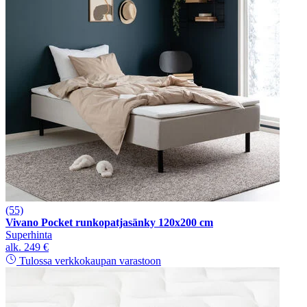
(55)
Vivano Pocket runkopatjasänky 120x200 cm
Superhinta
alk.
249 €
Tulossa verkkokaupan varastoon