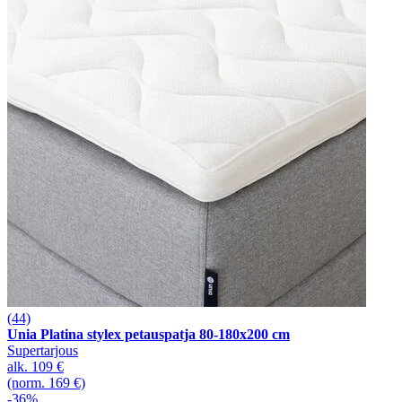
(44)
Unia Platina stylex petauspatja 80-180x200 cm
Supertarjous
alk.
109 €
(norm. 169 €)
-36%