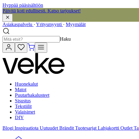
Hyppää pääsisältöön
Päivitä koti edullisesti. Katso tarjoukset!
Asiakaspalvelu
·
Yritysmyynti
·
Myymälät
Haku
Huonekalut
Matot
Puutarhakalusteet
Sisustus
Tekstiilit
Valaisimet
DIY
Blogi
Inspiraatiota
Uutuudet
Brändit
Tuotesarjat
Lahjakortti
Outlet
Ta