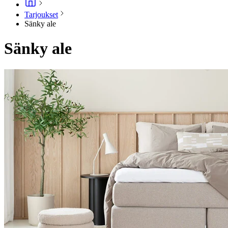
Tarjoukset
Sänky ale
Sänky ale