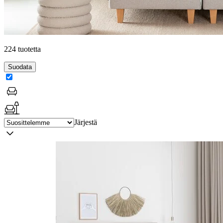
224 tuotetta
Suodata
Järjestä