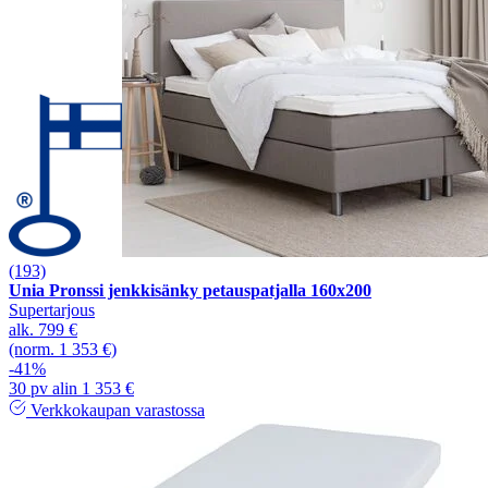
(193)
Unia Pronssi jenkkisänky petauspatjalla 160x200
Supertarjous
alk.
799 €
(norm. 1 353 €)
-41%
30 pv alin 1 353 €
Verkkokaupan varastossa