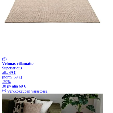
(5)
Vehmas villamatto
Supertarjous
alk.
49 €
(norm. 69 €)
-29%
30 pv alin 69 €
Verkkokaupan varastossa