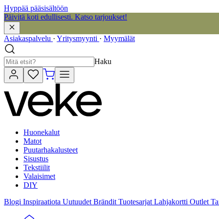
Hyppää pääsisältöön
Päivitä koti edullisesti. Katso tarjoukset!
Asiakaspalvelu
·
Yritysmyynti
·
Myymälät
Haku
Huonekalut
Matot
Puutarhakalusteet
Sisustus
Tekstiilit
Valaisimet
DIY
Blogi
Inspiraatiota
Uutuudet
Brändit
Tuotesarjat
Lahjakortti
Outlet
Ta