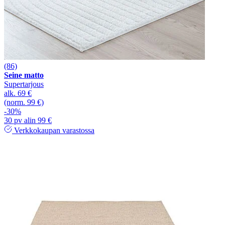
(86)
Seine matto
Supertarjous
alk.
69 €
(norm. 99 €)
-30%
30 pv alin 99 €
Verkkokaupan varastossa