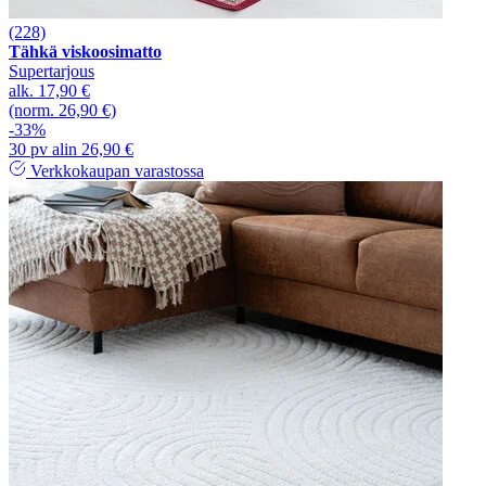
(228)
Tähkä viskoosimatto
Supertarjous
alk.
17,90 €
(norm. 26,90 €)
-33%
30 pv alin 26,90 €
Verkkokaupan varastossa