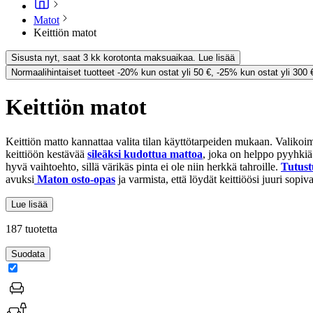
Matot
Keittiön matot
Sisusta nyt, saat 3 kk korotonta maksuaikaa. Lue lisää
Normaalihintaiset tuotteet -20% kun ostat yli 50 €, -25% kun ostat yli 300 
Keittiön matot
Keittiön matto kannattaa valita tilan käyttötarpeiden mukaan. Valikoima
keittiöön kestävää
sileäksi kudottua mattoa
, joka on helppo pyyhkiä
hyvä vaihtoehto, sillä värikäs pinta ei ole niin herkkä tahroille.
Tutust
avuksi
Maton osto-opas
ja varmista, että löydät keittiöösi juuri sopi
Lue lisää
187 tuotetta
Suodata