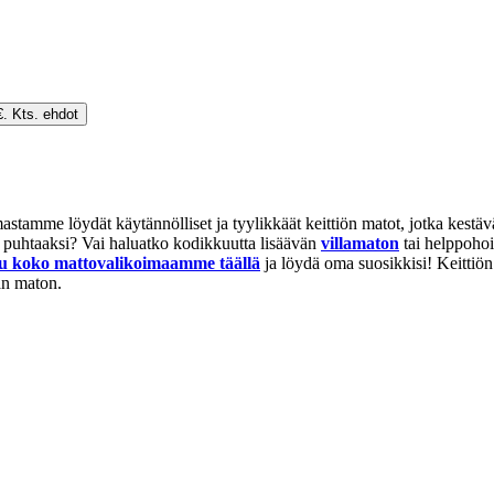
€. Kts. ehdot
stamme löydät käytännölliset ja tyylikkäät keittiön matot, jotka kestävät
 puhtaaksi? Vai haluatko kodikkuutta lisäävän
villamaton
tai helppohoi
u koko mattovalikoimaamme täällä
ja löydä oma suosikkisi! Keittiön
van maton.