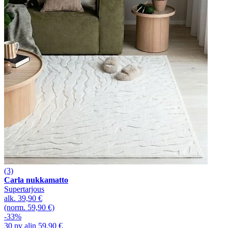
(3)
Carla nukkamatto
Supertarjous
alk.
39,90 €
(norm. 59,90 €)
-33%
30 pv alin 59,90 €